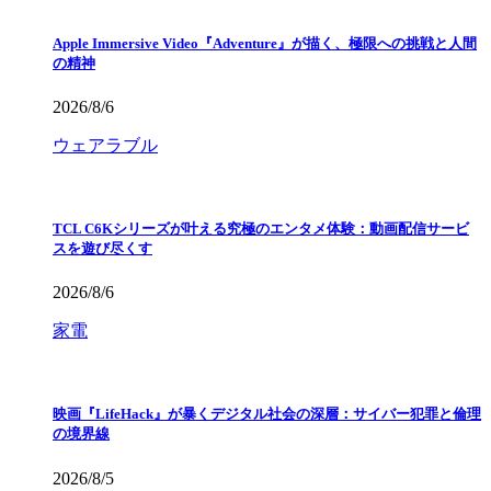
Apple Immersive Video『Adventure』が描く、極限への挑戦と人間
の精神
2026/8/6
ウェアラブル
TCL C6Kシリーズが叶える究極のエンタメ体験：動画配信サービ
スを遊び尽くす
2026/8/6
家電
映画『LifeHack』が暴くデジタル社会の深層：サイバー犯罪と倫理
の境界線
2026/8/5