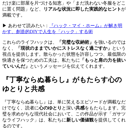
だけ楽に部屋を片づける知恵」や「まだ洗わない冬服をどこ
に置く問題」など、
リアルな状況に即した実践的なヒント
が
満載です。
▶ あわせて読みたい：
『ハック・マイ・ホーム』が解き明
かす、創造的DIYで人生を「ハック」する術
これらのライフハックは、
「完璧な収納術」
を強いるのでは
なく、
「現状のままでいかにストレスなく過ごすか」
という
視点を提供します。散らかった状態を許容しつつ、最低限の
快適さを保つための工夫は、私たちに
「もっと肩の力を抜い
ていいんだ」
というメッセージを伝えてくれます。
『丁寧ならぬ暮らし』がもたらす心の
ゆとりと共感
『丁寧ならぬ暮らし』は、単に笑えるエピソードが満載なだ
けでなく、読者に
心のゆとり
と深い
共感
をもたらします。完
璧を求めがちな現代社会において、この作品が示す「ガサツ
なライフハック」は、私たちに
新しい価値観
を提供してくれ
るのです。