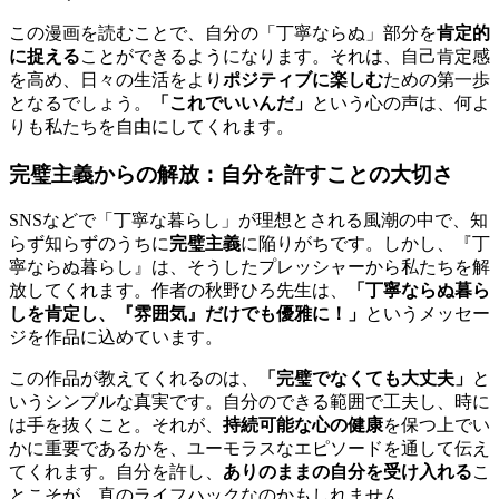
この漫画を読むことで、自分の「丁寧ならぬ」部分を
肯定的
に捉える
ことができるようになります。それは、自己肯定感
を高め、日々の生活をより
ポジティブに楽しむ
ための第一歩
となるでしょう。
「これでいいんだ」
という心の声は、何よ
りも私たちを自由にしてくれます。
完璧主義からの解放：自分を許すことの大切さ
SNSなどで「丁寧な暮らし」が理想とされる風潮の中で、知
らず知らずのうちに
完璧主義
に陥りがちです。しかし、『丁
寧ならぬ暮らし』は、そうしたプレッシャーから私たちを解
放してくれます。作者の秋野ひろ先生は、
「丁寧ならぬ暮ら
しを肯定し、『雰囲気』だけでも優雅に！」
というメッセー
ジを作品に込めています。
この作品が教えてくれるのは、
「完璧でなくても大丈夫」
と
いうシンプルな真実です。自分のできる範囲で工夫し、時に
は手を抜くこと。それが、
持続可能な心の健康
を保つ上でい
かに重要であるかを、ユーモラスなエピソードを通して伝え
てくれます。自分を許し、
ありのままの自分を受け入れる
こ
とこそが、真のライフハックなのかもしれません。