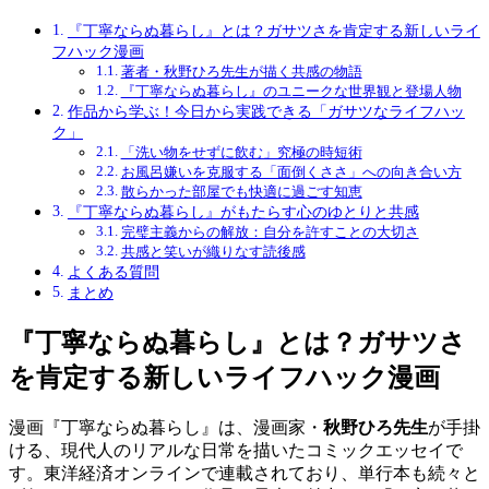
『丁寧ならぬ暮らし』とは？ガサツさを肯定する新しいライ
フハック漫画
著者・秋野ひろ先生が描く共感の物語
『丁寧ならぬ暮らし』のユニークな世界観と登場人物
作品から学ぶ！今日から実践できる「ガサツなライフハッ
ク」
「洗い物をせずに飲む」究極の時短術
お風呂嫌いを克服する「面倒くささ」への向き合い方
散らかった部屋でも快適に過ごす知恵
『丁寧ならぬ暮らし』がもたらす心のゆとりと共感
完璧主義からの解放：自分を許すことの大切さ
共感と笑いが織りなす読後感
よくある質問
まとめ
『丁寧ならぬ暮らし』とは？ガサツさ
を肯定する新しいライフハック漫画
漫画『丁寧ならぬ暮らし』は、漫画家・
秋野ひろ先生
が手掛
ける、現代人のリアルな日常を描いたコミックエッセイで
す。東洋経済オンラインで連載されており、単行本も続々と