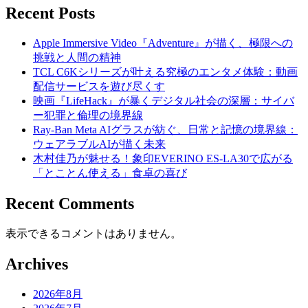
Recent Posts
Apple Immersive Video『Adventure』が描く、極限への
挑戦と人間の精神
TCL C6Kシリーズが叶える究極のエンタメ体験：動画
配信サービスを遊び尽くす
映画『LifeHack』が暴くデジタル社会の深層：サイバ
ー犯罪と倫理の境界線
Ray-Ban Meta AIグラスが紡ぐ、日常と記憶の境界線：
ウェアラブルAIが描く未来
木村佳乃が魅せる！象印EVERINO ES-LA30で広がる
「とことん使える」食卓の喜び
Recent Comments
表示できるコメントはありません。
Archives
2026年8月