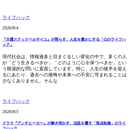
ライフハック
2026/8/4
『介護スナックベルサイユ』が照らす、人生を豊かにする「心のライフハ
ック」
現代社会は、情報過多と目まぐるしい変化の中で、多くの人
が「どう生きるべきか」「どのように心を保つべきか」とい
う根源的な問いに直面しています。特に、人生の後半を迎え
るにあたり、過去への後悔や未来への不安に苛まれることは
少なくありません。そんな
ライフハック
2026/8/3
ドラマ『アンチヒーロー』が解き明かす、法廷を覆す「視点転換」のライ
フハック