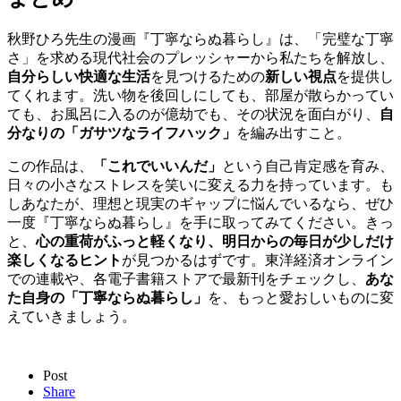
秋野ひろ先生の漫画『丁寧ならぬ暮らし』は、「完璧な丁寧
さ」を求める現代社会のプレッシャーから私たちを解放し、
自分らしい快適な生活
を見つけるための
新しい視点
を提供し
てくれます。洗い物を後回しにしても、部屋が散らかってい
ても、お風呂に入るのが億劫でも、その状況を面白がり、
自
分なりの「ガサツなライフハック」
を編み出すこと。
この作品は、
「これでいいんだ」
という自己肯定感を育み、
日々の小さなストレスを笑いに変える力を持っています。も
しあなたが、理想と現実のギャップに悩んでいるなら、ぜひ
一度『丁寧ならぬ暮らし』を手に取ってみてください。きっ
と、
心の重荷がふっと軽くなり、明日からの毎日が少しだけ
楽しくなるヒント
が見つかるはずです。東洋経済オンライン
での連載や、各電子書籍ストアで最新刊をチェックし、
あな
た自身の「丁寧ならぬ暮らし」
を、もっと愛おしいものに変
えていきましょう。
Post
Share