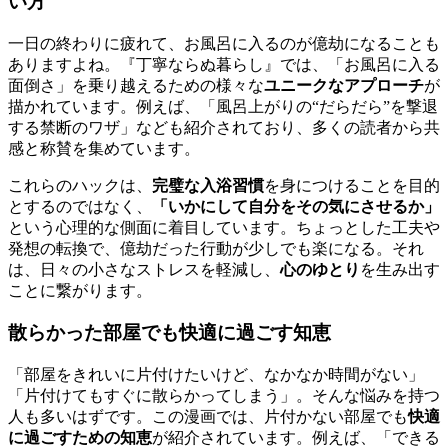
い方
一日の終わりに疲れて、お風呂に入るのが億劫になることも
ありますよね。『丁寧ならぬ暮らし』では、「お風呂に入る
面倒さ」を乗り越えるための様々な
ユニークなアプローチ
が
描かれています。例えば、「風呂上がりの“だらだら”を撃退
する禁断のワザ」なども紹介されており、多くの読者から共
感と称賛を集めています。
これらのハックは、
完璧な入浴習慣
を身につけることを目的
とするのではなく、
「いかにして自分をその気にさせるか」
という心理的な側面に着目しています。ちょっとした工夫や
発想の転換で、億劫だった行動が少しでも楽になる。それ
は、日々の小さなストレスを軽減し、
心のゆとり
を生み出す
ことに繋がります。
散らかった部屋でも快適に過ごす知恵
「部屋をきれいに片付けたいけど、なかなか時間がない」
「片付けてもすぐに散らかってしまう」。そんな悩みを持つ
人も多いはずです。この漫画では、片付かない部屋でも
快適
に過ごすための知恵
が紹介されています。例えば、「できる