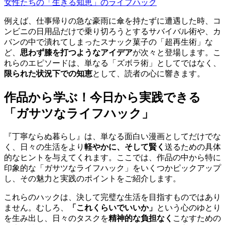
女性たちの「生きる知恵」のライフハック
例えば、仕事帰りの急な豪雨に傘を持たずに遭遇した時、コ
ンビニの日用品だけで乗り切ろうとするサバイバル術や、カ
バンの中で潰れてしまったスナック菓子の「超再生術」な
ど、
思わず膝を打つようなアイデア
が次々と登場します。こ
れらのエピソードは、単なる「ズボラ術」としてではなく、
限られた状況下での知恵
として、読者の心に響きます。
作品から学ぶ！今日から実践できる
「ガサツなライフハック」
『丁寧ならぬ暮らし』は、単なる面白い漫画としてだけでな
く、日々の生活をより
軽やかに、そして賢く
送るための具体
的なヒントを与えてくれます。ここでは、作品の中から特に
印象的な「ガサツなライフハック」をいくつかピックアップ
し、その魅力と実践のポイントをご紹介します。
これらのハックは、決して完璧な生活を目指すものではあり
ません。むしろ、
「これくらいでいいか」
という心のゆとり
を生み出し、日々のタスクを
精神的な負担なく
こなすための