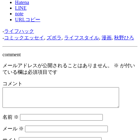
Hatena
LINE
note
URLコピー
-
ライフハック
-
コミックエッセイ
,
ズボラ
,
ライフスタイル
,
漫画
,
秋野ひろ
comment
メールアドレスが公開されることはありません。
※
が付い
ている欄は必須項目です
コメント
名前
※
メール
※