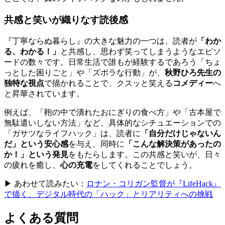
共感と笑いが織りなす読後感
『丁寧ならぬ暮らし』の大きな魅力の一つは、読者が
「わか
る、わかる！」
と共感し、思わず笑ってしまうようなエピソ
ードの数々です。日常生活で誰もが経験するであろう「ちょ
っとした困りごと」や「ズボラな行動」が、
秋野ひろ先生の
独特な視点
で描かれることで、クスッと笑える
コメディー
へ
と昇華されています。
例えば、「鞄の中で潰れたおにぎりの食べ方」や「古本屋で
無駄遣いしない方法」など、具体的なシチュエーションでの
「ガサツなライフハック」は、読者に
「自分だけじゃないん
だ」という安心感
を与え、同時に
「こんな解決策があったの
か！」という発見
をもたらします。この共感と笑いが、日々
の疲れを癒し、
心の充電
をしてくれることでしょう。
▶ あわせて読みたい：
ロナン・コリガン監督が『LifeHack』
で描く、デジタル時代の「ハック」とリアリティへの挑戦
よくある質問