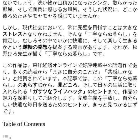
ないでしょう。洗い物が山積みになったシンク、散らかった
部屋、そして面倒に感じるお風呂。そうした状況に、どこか
後ろめたさやモヤモヤを感じていませんか。
しかし、現代社会において、常に完璧を目指すことは大きな
ストレス
となりかねません。そんな「丁寧ならぬ暮らし」を
肯定し、むしろその中でいかに快適に、そして楽しく生きる
かという
逆転の発想
を提案する漫画があります。それが、秋
野ひろ先生が描く『丁寧ならぬ暮らし』です。
この作品は、東洋経済オンラインで好評連載中の話題作であ
り、多くの読者から「まさに自分のことだ」「共感しかな
い」と絶賛されています。本記事では、この『丁寧ならぬ暮
らし』の
あらすじ
から、
見どころ
、そして日々の生活に取り
入れられる
「ガサツなライフハック」のヒント
まで、作品の
魅力を深掘りしてご紹介します。完璧主義を手放し、自分ら
しい快適な毎日を送るためのヒントが、きっと見つかるはず
です。
Table of Contents