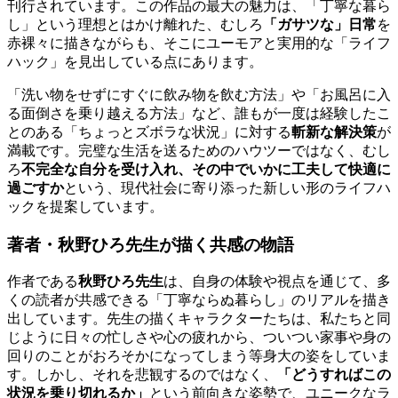
刊行されています。この作品の最大の魅力は、「丁寧な暮ら
し」という理想とはかけ離れた、むしろ
「ガサツな」日常
を
赤裸々に描きながらも、そこにユーモアと実用的な「ライフ
ハック」を見出している点にあります。
「洗い物をせずにすぐに飲み物を飲む方法」や「お風呂に入
る面倒さを乗り越える方法」など、誰もが一度は経験したこ
とのある「ちょっとズボラな状況」に対する
斬新な解決策
が
満載です。完璧な生活を送るためのハウツーではなく、むし
ろ
不完全な自分を受け入れ、その中でいかに工夫して快適に
過ごすか
という、現代社会に寄り添った新しい形のライフハ
ックを提案しています。
著者・秋野ひろ先生が描く共感の物語
作者である
秋野ひろ先生
は、自身の体験や視点を通じて、多
くの読者が共感できる「丁寧ならぬ暮らし」のリアルを描き
出しています。先生の描くキャラクターたちは、私たちと同
じように日々の忙しさや心の疲れから、ついつい家事や身の
回りのことがおろそかになってしまう等身大の姿をしていま
す。しかし、それを悲観するのではなく、
「どうすればこの
状況を乗り切れるか」
という前向きな姿勢で、ユニークなラ