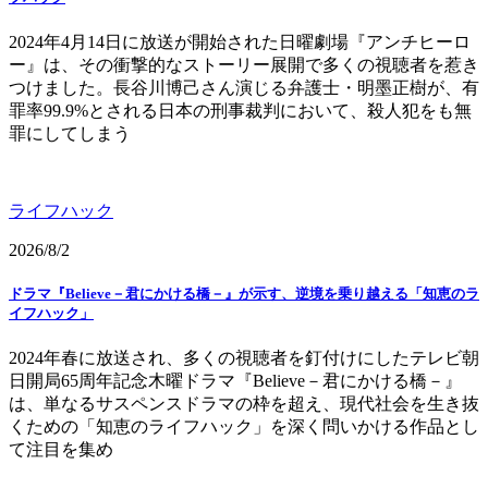
2024年4月14日に放送が開始された日曜劇場『アンチヒーロ
ー』は、その衝撃的なストーリー展開で多くの視聴者を惹き
つけました。長谷川博己さん演じる弁護士・明墨正樹が、有
罪率99.9%とされる日本の刑事裁判において、殺人犯をも無
罪にしてしまう
ライフハック
2026/8/2
ドラマ『Believe－君にかける橋－』が示す、逆境を乗り越える「知恵のラ
イフハック」
2024年春に放送され、多くの視聴者を釘付けにしたテレビ朝
日開局65周年記念木曜ドラマ『Believe－君にかける橋－』
は、単なるサスペンスドラマの枠を超え、現代社会を生き抜
くための「知恵のライフハック」を深く問いかける作品とし
て注目を集め