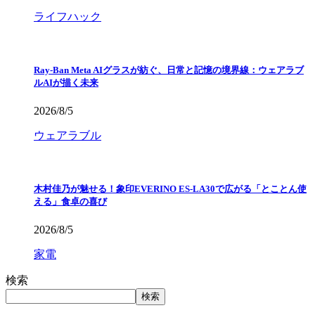
ライフハック
Ray-Ban Meta AIグラスが紡ぐ、日常と記憶の境界線：ウェアラブ
ルAIが描く未来
2026/8/5
ウェアラブル
木村佳乃が魅せる！象印EVERINO ES-LA30で広がる「とことん使
える」食卓の喜び
2026/8/5
家電
検索
検索