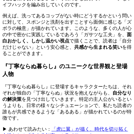
イフハックを編み出していくのです。
例えば、洗ってあるコップがない時にどうするかという問い
に対して、スポンジと洗剤を出すことすら面倒に感じる「ズ
ボラの極意」が描かれています。このような、多くの人が心
の中で密かに実践しているであろう「ガサツな工夫」を、
面
白おかしく、しかし温かい視点
で描くことで、読者は「自分
だけじゃない」という安心感と、
共感から生まれる笑い
を得
ることができます。
『丁寧ならぬ暮らし』のユニークな世界観と登場
人物
『丁寧ならぬ暮らし』に登場するキャラクターたちは、それ
ぞれが独自の「丁寧ならぬ」状況を抱えながらも、
自分なり
の解決策
を見つけ出していきます。特定の主人公がいるとい
うよりも、日常の様々なシチュエーションで、私たち読者の
誰もが共感できるような「あるある」が描かれているのが特
徴です。
▶ あわせて読みたい：
「虎に翼」が描く、時代を切り拓く