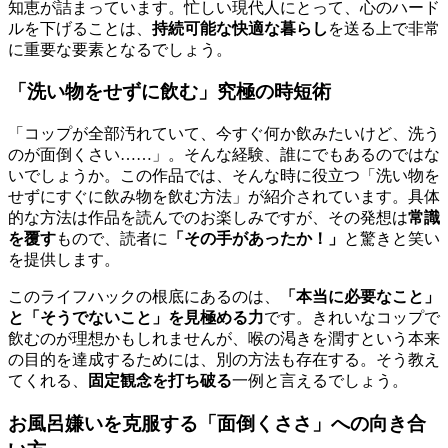
知恵が詰まっています。忙しい現代人にとって、心のハード
ルを下げることは、
持続可能な快適な暮らし
を送る上で非常
に重要な要素となるでしょう。
「洗い物をせずに飲む」究極の時短術
「コップが全部汚れていて、今すぐ何か飲みたいけど、洗う
のが面倒くさい……」。そんな経験、誰にでもあるのではな
いでしょうか。この作品では、そんな時に役立つ「洗い物を
せずにすぐに飲み物を飲む方法」が紹介されています。具体
的な方法は作品を読んでのお楽しみですが、その発想は
常識
を覆す
もので、読者に
「その手があったか！」
と驚きと笑い
を提供します。
このライフハックの根底にあるのは、
「本当に必要なこと」
と「そうでないこと」を見極める力
です。きれいなコップで
飲むのが理想かもしれませんが、喉の渇きを潤すという本来
の目的を達成するためには、別の方法も存在する。そう教え
てくれる、
固定観念を打ち破る
一例と言えるでしょう。
お風呂嫌いを克服する「面倒くささ」への向き合