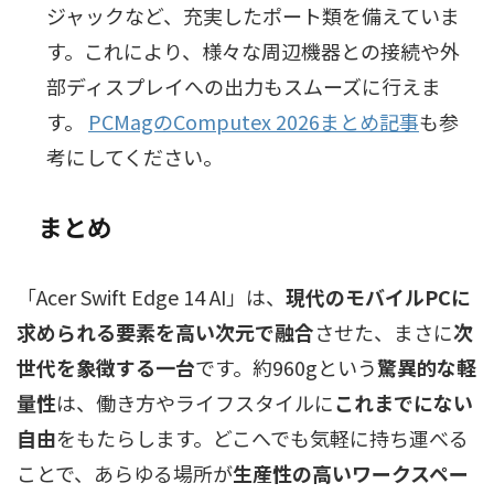
ジャックなど、充実したポート類を備えていま
す。これにより、様々な周辺機器との接続や外
部ディスプレイへの出力もスムーズに行えま
す。
PCMagのComputex 2026まとめ記事
も参
考にしてください。
まとめ
「Acer Swift Edge 14 AI」は、
現代のモバイルPCに
求められる要素を高い次元で融合
させた、まさに
次
世代を象徴する一台
です。約960gという
驚異的な軽
量性
は、働き方やライフスタイルに
これまでにない
自由
をもたらします。どこへでも気軽に持ち運べる
ことで、あらゆる場所が
生産性の高いワークスペー