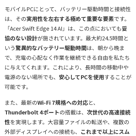
モバイルPCにとって、バッテリー駆動時間と接続性
は、その
実用性を左右する極めて重要な要素
です。
「Acer Swift Edge 14 AI」は、この点においても
妥
協のない設計
が施されています。最大約24.5時間と
いう
驚異的なバッテリー駆動時間
は、朝から晩ま
で、充電の心配なく作業を継続できる自由を私たち
に与えてくれます。これにより、長時間の移動中や
電源のない場所でも、
安心してPCを使用
することが
可能です。
また、最新の
Wi-Fi 7規格への対応
と、
Thunderbolt 4ポート
の搭載は、
次世代の高速接続
性
を実現します。大容量ファイルの転送や、複数の
外部ディスプレイへの接続も、
これまで以上にスム