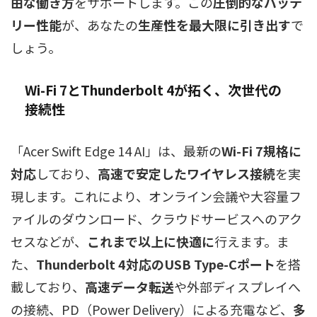
由な働き方
をサポートします。この
圧倒的なバッテ
リー性能
が、あなたの
生産性を最大限に引き出す
で
しょう。
Wi-Fi 7とThunderbolt 4が拓く、次世代の
接続性
「Acer Swift Edge 14 AI」は、最新の
Wi-Fi 7規格に
対応
しており、
高速で安定したワイヤレス接続
を実
現します。これにより、オンライン会議や大容量フ
ァイルのダウンロード、クラウドサービスへのアク
セスなどが、
これまで以上に快適に
行えます。ま
た、
Thunderbolt 4対応のUSB Type-Cポート
を搭
載しており、
高速データ転送
や外部ディスプレイへ
の接続、PD（Power Delivery）による充電など、
多