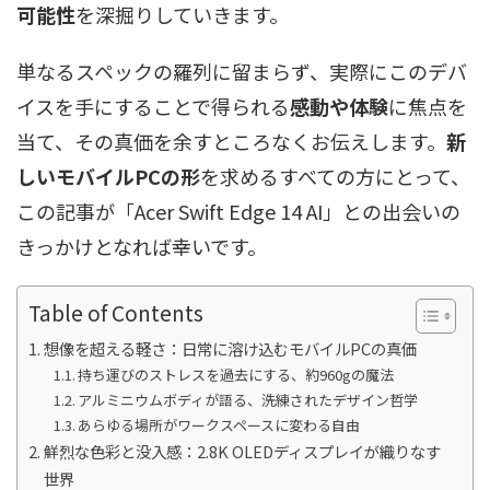
可能性
を深掘りしていきます。
単なるスペックの羅列に留まらず、実際にこのデバ
イスを手にすることで得られる
感動や体験
に焦点を
当て、その真価を余すところなくお伝えします。
新
しいモバイルPCの形
を求めるすべての方にとって、
この記事が「Acer Swift Edge 14 AI」との出会いの
きっかけとなれば幸いです。
Table of Contents
想像を超える軽さ：日常に溶け込むモバイルPCの真価
持ち運びのストレスを過去にする、約960gの魔法
アルミニウムボディが語る、洗練されたデザイン哲学
あらゆる場所がワークスペースに変わる自由
鮮烈な色彩と没入感：2.8K OLEDディスプレイが織りなす
世界