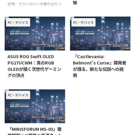
験
近年、テクノロジーの進化はエン
ターテインメントの形を大きく変
近年、ノートPCの進化は目覚ま
え、特にVR（仮想現実）コンテ
しく、特にAI技術の統合によっ
ンツは、観る者にこれまでにない
て、その可能性は大きく広がって
PC・デバイス
PC・デバイス
没入感と深い体験を提供していま
います。しかし、数多ある製品の
す。ただ映像を「観る」だけでな
中から、自分のニーズに本当に合
く、物語の世界に「入り込む」こ
った一台を見つけ出すのは容易で
2026/7/20
2026/7/19
とで、登場人物の感情や背景をよ
はありません。多くのユーザーが
「最新のAI機能って具体的に何
ASUS ROG Swift OLED
『Castlevania:
PG27UCWM：真のRGB
Belmont's Curse』開発者
OLEDが描く次世代ゲーミン
が語る、新たな伝説への挑
グの頂点
戦
ゲーミングモニターの進化は止ま
ゴシックホラーアクションの金字
ることを知りませんが、その中で
塔として、長きにわたり世界中の
も特に注目を集めているのが、
プレイヤーを魅了し続けてきた
PC・デバイス
ASUSが発表した最新モデル
「悪魔城ドラキュラ」シリーズ。
「ASUS ROG Swift OLED
その血脈を受け継ぐ完全新作とし
PG27UCWM」です。この革新的
て、2026年10月15日にリリース
2026/7/17
なモニターは、従来のOLED技術
が予定されているのが、
をさらに一歩進め
『Castlevania: Bel
「MINISFORUM MS-03」徹