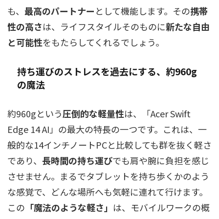
も、
最高のパートナー
として機能します。その
携帯
性の高さ
は、ライフスタイルそのものに
新たな自由
と可能性
をもたらしてくれるでしょう。
持ち運びのストレスを過去にする、約960g
の魔法
約960gという
圧倒的な軽量性
は、「Acer Swift
Edge 14 AI」の最大の特長の一つです。これは、一
般的な14インチノートPCと比較しても群を抜く軽さ
であり、
長時間の持ち運び
でも肩や腕に負担を感じ
させません。まるでタブレットを持ち歩くかのよう
な感覚で、どんな場所へも気軽に連れて行けます。
この
「魔法のような軽さ」
は、モバイルワークの概