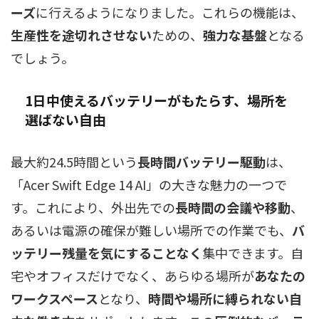
ーズ
に行えるようになりました。これらの機能は、
生産性を途切れさせない
ための、
強力な基盤
となる
でしょう。
1日中使えるバッテリーがもたらす、場所を
選ばない自由
最大約24.5時間という
長時間バッテリー駆動
は、
「Acer Swift Edge 14 AI」の大きな魅力の一つで
す。これにより、外出先での
長時間の会議や移動
、
あるいは電源の確保が難しい場所での作業でも、
バ
ッテリー残量を気にすることなく
集中できます。自
宅やオフィスだけでなく、あらゆる場所が
あなたの
ワークスペース
となり、
時間や場所に縛られない自