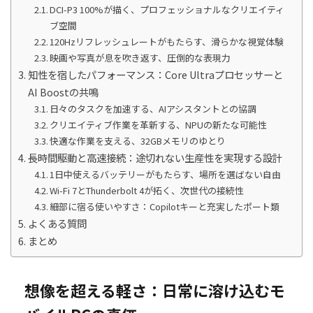
DCI-P3 100%が描く、プロフェッショナルなクリエイティ
ブ空間
120Hzリフレッシュレートがもたらす、滑らかな視覚体験
映画や写真が息を吹き返す、圧倒的な表現力
知性を宿したパフォーマンス：Core Ultraプロセッサーと
AI Boostの共鳴
日々のタスクを加速する、AIアシスタントとの協調
クリエイティブ作業を革新する、NPUの新たな可能性
快適な作業を支える、32GBメモリのゆとり
長時間駆動と高速接続：途切れない生産性を実現する設計
1日中使えるバッテリーがもたらす、場所を選ばない自由
Wi-Fi 7とThunderbolt 4が拓く、次世代の接続性
細部に宿る使いやすさ：Copilotキーと充実したポート類
よくある質問
まとめ
想像を超える軽さ：日常に溶け込むモ