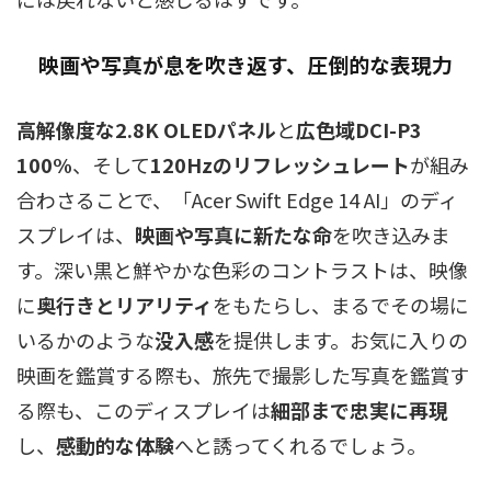
映画や写真が息を吹き返す、圧倒的な表現力
高解像度な2.8K OLEDパネル
と
広色域DCI-P3
100%
、そして
120Hzのリフレッシュレート
が組み
合わさることで、「Acer Swift Edge 14 AI」のディ
スプレイは、
映画や写真に新たな命
を吹き込みま
す。深い黒と鮮やかな色彩のコントラストは、映像
に
奥行きとリアリティ
をもたらし、まるでその場に
いるかのような
没入感
を提供します。お気に入りの
映画を鑑賞する際も、旅先で撮影した写真を鑑賞す
る際も、このディスプレイは
細部まで忠実に再現
し、
感動的な体験
へと誘ってくれるでしょう。