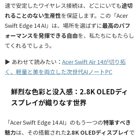
速で安定したワイヤレス接続は、どこにいても
途切
れることのない生産性
を保証します。この「Acer
Swift Edge 14 AI」は、場所を選ばずに
最高のパフ
ォーマンスを発揮できる自由
を、私たちにもたらし
てくれるでしょう。
▶ あわせて読みたい：
Acer Swift Air 14が切り拓
く、軽量と美を両立した次世代AIノートPC
鮮烈な色彩と没入感：2.8K OLEDディ
スプレイが織りなす世界
「Acer Swift Edge 14 AI」のもう一つの
特筆すべき
魅力
は、その搭載された
2.8K OLEDディスプレイ
で