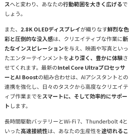
ス
へと変わり、あなたの
行動範囲を大きく広げる
で
しょう。
また、
2.8K OLEDディスプレイ
が織りなす
鮮烈な色
彩と圧倒的な没入感
は、クリエイティブな作業に
新
たなインスピレーション
を与え、映画や写真といっ
たエンターテインメントを
より深く、豊かに体験
さ
せてくれます。最新の
Intel Core Ultraプロセッサ
ーとAI Boost
の組み合わせは、AIアシスタントとの
連携を強化し、日々のタスクから高度なクリエイテ
ィブ作業までを
スマートに、そして効率的にサポー
ト
します。
長時間駆動バッテリーとWi-Fi 7、Thunderbolt 4と
いった
高速接続性
は、あなたの生産性を
途切れるこ