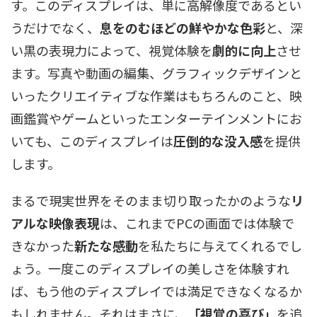
す。このディスプレイは、単に高解像度であるとい
うだけでなく、
息をのむほどの鮮やかな色彩
と、深
い黒の表現力によって、視覚体験を
劇的に向上
させ
ます。写真や動画の編集、グラフィックデザインと
いったクリエイティブな作業はもちろんのこと、映
画鑑賞やゲームといったエンターテインメントにお
いても、このディスプレイは
圧倒的な没入感
を提供
します。
まるで現実世界をそのまま切り取ったかのような
リ
アルな映像表現
は、これまでPCの画面では体験で
きなかった
新たな感動
を私たちに与えてくれるでし
ょう。一度このディスプレイの美しさを体験すれ
ば、もう他のディスプレイでは満足できなくなるか
もしれません。それはまさに、
「視覚の喜び」
を追