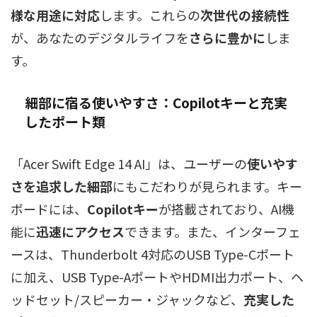
様な用途に対応
します。これらの
次世代の接続性
が、あなたのデジタルライフを
さらに豊かに
しま
す。
細部に宿る使いやすさ：Copilotキーと充実
したポート類
「Acer Swift Edge 14 AI」は、ユーザーの
使いやす
さを追求した細部
にもこだわりが見られます。キー
ボードには、
Copilotキー
が搭載されており、AI機
能に
迅速にアクセス
できます。また、インターフェ
ースは、Thunderbolt 4対応のUSB Type-Cポート
に加え、USB Type-AポートやHDMI出力ポート、ヘ
ッドセット/スピーカー・ジャックなど、
充実した