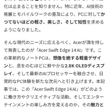
化は止まることを知りません。特に近年、AI技術の
発展とモバイルワークの普及により、PCに対して
か
つてないほどの軽さ、美しさ、そして知性
を求める
ようになりました。
そんな現代のニーズに応えるべく、Acerが満を持し
て発表したのが「Acer Swift Edge 14 AI」です。こ
の革新的なノートPCは、
想像を絶する軽量デザイ
ン
と、息をのむほどに鮮やかな
2.8K OLEDディスプ
レイ
、そして最新のAIプロセッサーを融合させ、日
常的なPC体験を新たな次元へと引き上げます。本記
事では、この「Acer Swift Edge 14 AI」がどのよう
に働き方やクリエイティブな活動、そしてエンター
テインメントの楽しみ方を変えるのか、その
魅力と