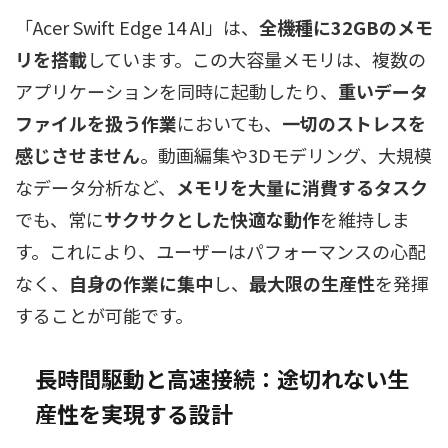
「Acer Swift Edge 14 AI」は、
全機種に32GBのメモ
リを搭載
しています。この大容量メモリは、複数の
アプリケーションを同時に起動したり、
重いデータ
ファイルを扱う作業
においても、
一切のストレスを
感じさせません
。動画編集や3Dモデリング、大規模
なデータ分析など、
メモリを大量に消費するタスク
でも、常に
サクサクとした快適な動作
を維持しま
す。これにより、ユーザーはパフォーマンスの心配
なく、
自身の作業に集中
し、
最大限の生産性
を発揮
することが可能です。
長時間駆動と高速接続：途切れない生
産性を実現する設計