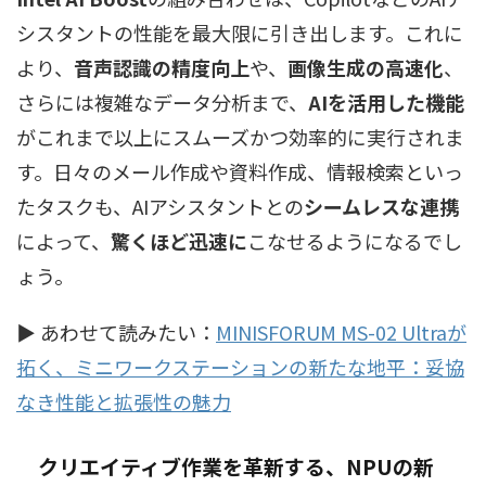
シスタントの性能を最大限に引き出します。これに
より、
音声認識の精度向上
や、
画像生成の高速化
、
さらには複雑なデータ分析まで、
AIを活用した機能
がこれまで以上にスムーズかつ効率的に実行されま
す。日々のメール作成や資料作成、情報検索といっ
たタスクも、AIアシスタントとの
シームレスな連携
によって、
驚くほど迅速に
こなせるようになるでし
ょう。
▶ あわせて読みたい：
MINISFORUM MS-02 Ultraが
拓く、ミニワークステーションの新たな地平：妥協
なき性能と拡張性の魅力
クリエイティブ作業を革新する、NPUの新