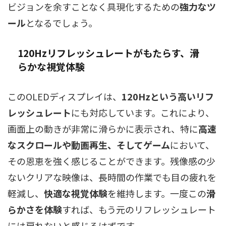
ビジョンを余すことなく具現化するための
強力なツ
ール
となるでしょう。
120Hzリフレッシュレートがもたらす、滑
らかな視覚体験
このOLEDディスプレイは、
120Hzという高いリフ
レッシュレート
にも対応しています。これにより、
画面上の動きが非常に滑らかに表示され、特に
高速
なスクロールや動画再生、そしてゲーム
において、
その恩恵を強く感じることができます。残像感の少
ないクリアな映像は、長時間の作業でも目の疲れを
軽減し、
快適な視覚体験
を維持します。一度この
滑
らかさを体験
すれば、もう元のリフレッシュレート
には戻れないと感じるはずです。