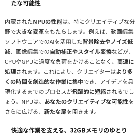
たな可能性
内蔵された
NPUの性能
は、特にクリエイティブな分
野で
大きな変革
をもたらします。例えば、動画編集
ソフトウェアでのAIを活用した
背景除去やノイズ低
減
、画像編集での
自動補正やスタイル変換
などが、
CPUやGPUに過度な負荷をかけることなく、
高速に
処理
されます。これにより、クリエイターは
より多
くの時間を創造的な作業に集中
でき、アイデアを具
現化するまでのプロセスが
飛躍的に短縮
されるでし
ょう。NPUは、
あなたのクリエイティブな可能性
を
さらに広げる、
新たな扉
を開きます。
快適な作業を支える、32GBメモリのゆとり