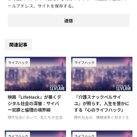
ールアドレス、サイトを保存する。
関連記事
ライフハック
ライフハック
2026/8/5
2026/8/4
映画『LifeHack』が暴くデ
『介護スナックベルサイ
ジタル社会の深層：サイバ
ユ』が照らす、人生を豊かに
ー犯罪と倫理の境界線
する「心のライフハック」
現代社会において、私たちの生活
現代社会は、情報過多と目まぐる
はデジタル技術と密接に結びつい
しい変化の中で、多くの人が「ど
ています。スマートフォン一つで
う生きるべきか」「どのように心
世界中の情報にアクセスし、瞬時
を保つべきか」という根源的な問
ライフハック
ライフハック