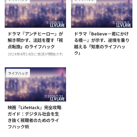
にコミュニケーションを取ること
いに直面しています。特に、人生
が可能になった一方で、その恩恵
の後半を迎えるにあたり、過去へ
の裏側には、新たな脅威や倫理的
の後悔や未来への不安に苛まれる
2026/8/3
2026/8/2
な問いが潜んでいます。映画『L
ことは少なくありません。そんな
ドラマ『アンチヒーロー』が
ドラマ『Believe－君にかけ
解き明かす、法廷を覆す「視
る橋－』が示す、逆境を乗り
点転換」のライフハック
越える「知恵のライフハッ
ク」
2024年4月14日に放送が開始され
た日曜劇場『アンチヒーロー』
2024年春に放送され、多くの視
は、その衝撃的なストーリー展開
聴者を釘付けにしたテレビ朝日開
で多くの視聴者を惹きつけまし
局65周年記念木曜ドラマ
ライフハック
た。長谷川博己さん演じる弁護
『Believe－君にかける橋－』
士・明墨正樹が、有罪率99.9%と
は、単なるサスペンスドラマの枠
される日本の刑事裁判において、
を超え、現代社会を生き抜くため
2026/7/31
殺人犯をも無罪にしてしまう
の「知恵のライフハック」を深く
問いかける作品として注目を集め
映画『LifeHack』完全攻略
ガイド：デジタル社会を生
き抜く視聴者のためのライ
フハック術
現代社会は、デジタル技術の進化