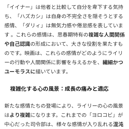
「イイナー」は他者と比較して自分を卑下する気持
ち、「ハズカシ」は自身の不完全さを隠そうとする
感情、「ダリィ」は無気力感や倦怠感を表していま
す 。これらの感情は、思春期特有の
複雑な人間関係
や自己認識
の形成において、大きな役割を果たすも
のです。映画は、これらの感情がどのようにライリ
ーの行動や人間関係に影響を与えるかを、
繊細かつ
ユーモラスに
描いています。
複雑化する心の風景：成長の痛みと適応
新たな感情たちの登場により、ライリーの心の風景
は
より複雑
になります。これまでの「ヨロコビ」が
中心だった司令部は、様々な感情が入り乱れる
混沌