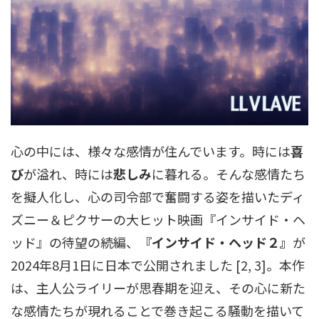
心の中には、様々な感情が住んでいます。時には
喜
び
が溢れ、時には
悲しみ
に暮れる。そんな感情たち
を擬人化し、心の司令部で奮闘する姿を描いたディ
ズニー＆ピクサーの大ヒット映画『インサイド・ヘ
ッド』の待望の続編、
『インサイド・ヘッド２』
が
2024年8月1日に日本で公開されました [2, 3]。本作
は、主人公ライリーが思春期を迎え、その心に新た
な感情たちが現れることで巻き起こる騒動を描いて