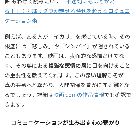
▶ あわせて読みたい：
「不適切にもほどがあ
る！」：阿部サダヲが魅せる時代を超えるコミュニ
ケーション術
例えば、ある人が「イカリ」を感じている時、その
根底には「悲しみ」や「シンパイ」が隠されている
こともあります。映画は、表面的な感情だけでな
く、その奥にある
複雑な感情の層
に目を向けること
の重要性を教えてくれます。この
深い理解
こそが、
真の共感へと繋がり、人間関係を豊かにする
鍵
とな
るでしょう。詳細は
映画.comの作品情報
でも確認で
きます 。
コミュニケーションが生み出す心の繋がり