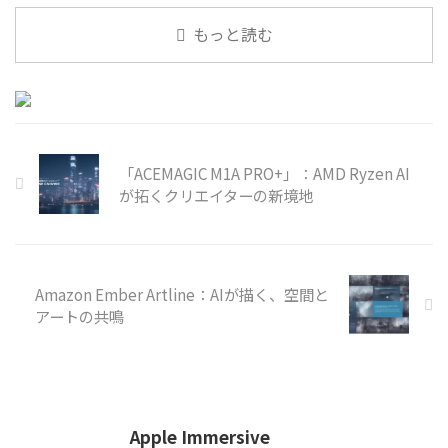
と共に目まぐるしく変化し、私た
もっと読む
ちの生活に新たな課題と可能性を
もたらしています。情報過多の時
代を生き抜くためには、単なる知
識だけでなく、状況を打破する
「ライフハック」の視点が不可欠
です。そんな現代のリアルを描き
出
「ACEMAGIC M1A PRO+」：AMD Ryzen AI
が拓くクリエイターの新境地
Amazon Ember Artline：AIが描く、空間と
アートの共鳴
Apple Immersive