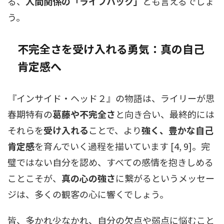
る、
人間関係の「ライフハック」
とも言えるでしょ
う。
不完全さを受け入れる勇気：真の自己
肯定感へ
『インサイド・ヘッド２』の物語は、ライリーが思
春期特有の
葛藤や不完全さ
と向き合い、最終的には
それらを
受け入れる
ことで、より
強く、豊かな自己
肯定感
を育んでいく過程を描いています [4, 9]。完
璧ではない自分を認め、すべての感情を抱きしめる
ことこそが、
真の心の強さ
に繋がるというメッセー
ジは、多くの観客の心に響くでしょう。
皆、多かれ少なかれ、自分の欠点や弱点に悩むこと