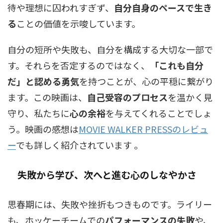
待や理想に囚われすぎず、
自分自身のペースで生き
る
ことの価値を示唆しています。
自分の短所や失敗も、自分を構成する大切な一部で
す。それらを否定するのではなく、
「これも自分
だ」と認める勇気
を持つことが、心の平穏に繋がり
ます。この映画は、
自己受容のプロセス
を温かく見
守り、私たちに
心の余裕
を与えてくれることでしょ
う。映画の感想は
MOVIE WALKER PRESSのレビュ
ー
でも詳しく紹介されています 。
失敗から学び、次へと進む心のしなやかさ
思春期には、失敗や挫折もつきものです。ライリー
も、ホッケーチームでの
パフォーマンスの失敗
や、