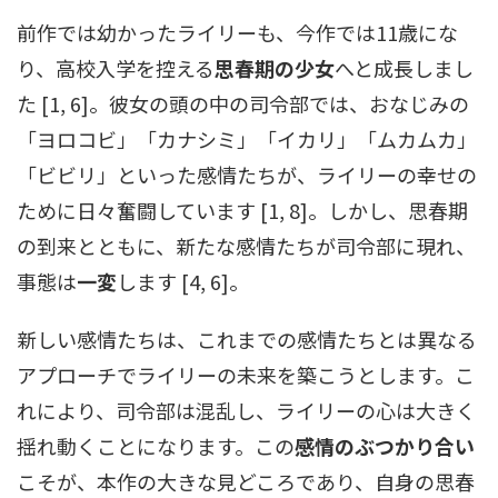
前作では幼かったライリーも、今作では11歳にな
り、高校入学を控える
思春期の少女
へと成長しまし
た [1, 6]。彼女の頭の中の司令部では、おなじみの
「ヨロコビ」「カナシミ」「イカリ」「ムカムカ」
「ビビリ」といった感情たちが、ライリーの幸せの
ために日々奮闘しています [1, 8]。しかし、思春期
の到来とともに、新たな感情たちが司令部に現れ、
事態は
一変
します [4, 6]。
新しい感情たちは、これまでの感情たちとは異なる
アプローチでライリーの未来を築こうとします。こ
れにより、司令部は混乱し、ライリーの心は大きく
揺れ動くことになります。この
感情のぶつかり合い
こそが、本作の大きな見どころであり、自身の思春