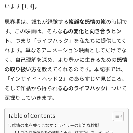
います [1, 4]。
思春期は、誰もが経験する
複雑な感情の嵐
の時期で
す。この映画は、そんな
心の変化と向き合うヒン
ト
、つまり「ライフハック」を私たちに提供してく
れます。単なるアニメーション映画としてだけでな
く、自己理解を深め、より豊かに生きるための
感情
の取り扱い方
を教えてくれるのです。本記事では、
『インサイド・ヘッド２』のあらすじや見どころ、
そして作品から得られる
心のライフハック
について
深掘りしていきます。
Table of Contents
感情の嵐を乗りこなす：ライリーの新たな挑戦
新たな感情たちの登場：不安、はずかしさ、イライラ