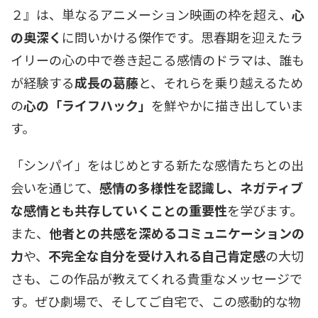
２』は、単なるアニメーション映画の枠を超え、
心
の奥深く
に問いかける傑作です。思春期を迎えたラ
イリーの心の中で巻き起こる感情のドラマは、誰も
が経験する
成長の葛藤
と、それらを乗り越えるため
の
心の「ライフハック」
を鮮やかに描き出していま
す。
「シンパイ」をはじめとする新たな感情たちとの出
会いを通じて、
感情の多様性を認識し、ネガティブ
な感情とも共存していくことの重要性
を学びます。
また、
他者との共感を深めるコミュニケーションの
力
や、
不完全な自分を受け入れる自己肯定感
の大切
さも、この作品が教えてくれる貴重なメッセージで
す。ぜひ劇場で、そしてご自宅で、この感動的な物