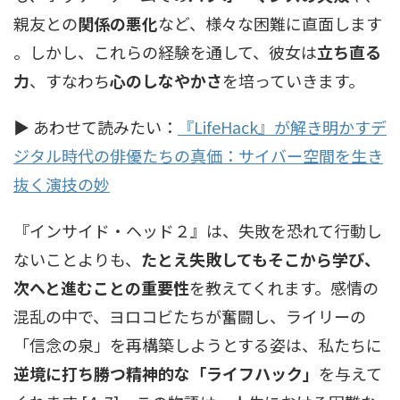
親友との
関係の悪化
など、様々な困難に直面します
。しかし、これらの経験を通して、彼女は
立ち直る
力
、すなわち
心のしなやかさ
を培っていきます。
▶ あわせて読みたい：
『LifeHack』が解き明かすデ
ジタル時代の俳優たちの真価：サイバー空間を生き
抜く演技の妙
『インサイド・ヘッド２』は、失敗を恐れて行動し
ないことよりも、
たとえ失敗してもそこから学び、
次へと進むことの重要性
を教えてくれます。感情の
混乱の中で、ヨロコビたちが奮闘し、ライリーの
「信念の泉」を再構築しようとする姿は、私たちに
逆境に打ち勝つ精神的な「ライフハック」
を与えて