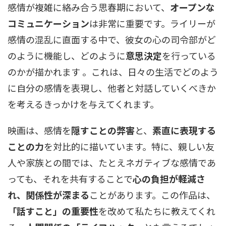
感情が複雑に絡み合う思春期において、
オープンな
コミュニケーション
は非常に重要です。ライリーが
感情の混乱に直面する中で、彼女の心の司令部がど
のように機能し、どのように
意思決定
を行っている
のかが描かれます 。これは、日々の生活でどのよう
に自分の感情を表現し、他者と対話していくべきか
を考えるきっかけを与えてくれます。
映画は、感情を
隠すことの弊害
と、
素直に表現する
ことの力
を対比的に描いています。特に、親しい友
人や家族との間では、たとえネガティブな感情であ
っても、それを共有することで
心の負担が軽減さ
れ、関係性が深まる
ことがあります。この作品は、
「話すこと」の重要性
を改めて私たちに教えてくれ