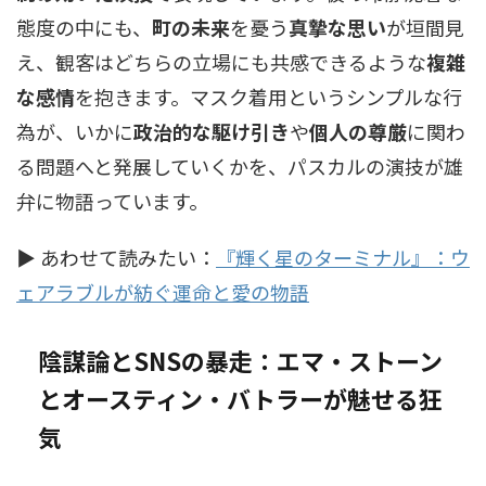
態度の中にも、
町の未来
を憂う
真摯な思い
が垣間見
え、観客はどちらの立場にも共感できるような
複雑
な感情
を抱きます。マスク着用というシンプルな行
為が、いかに
政治的な駆け引き
や
個人の尊厳
に関わ
る問題へと発展していくかを、パスカルの演技が雄
弁に物語っています。
▶ あわせて読みたい：
『輝く星のターミナル』：ウ
ェアラブルが紡ぐ運命と愛の物語
陰謀論とSNSの暴走：エマ・ストーン
とオースティン・バトラーが魅せる狂
気