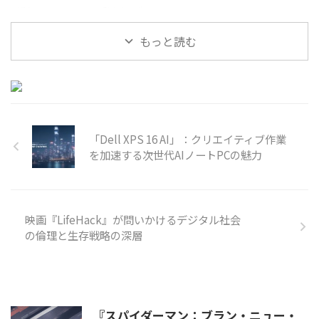
近年、テクノロジーは私たちの生
活に深く浸透し、その境界線はま
もっと読む
すます曖昧になりつつあります。
特に「ウェアラブル」という概念
は、単なるデバイスの装着を超
え、人間の知覚や記憶、コミュニ
ケーションのあり方そのものを変
革する可能性を秘めています。そ
の
「Dell XPS 16 AI」：クリエイティブ作業
を加速する次世代AIノートPCの魅力
映画『LifeHack』が問いかけるデジタル社会
の倫理と生存戦略の深層
『スパイダーマン：ブラン・ニュー・