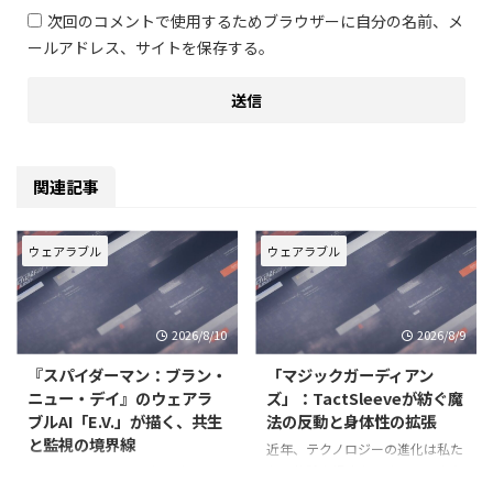
次回のコメントで使用するためブラウザーに自分の名前、メ
ールアドレス、サイトを保存する。
関連記事
ウェアラブル
ウェアラブル
2026/8/10
2026/8/9
『スパイダーマン：ブラン・
「マジックガーディアン
ニュー・デイ』のウェアラ
ズ」：TactSleeveが紡ぐ魔
ブルAI「E.V.」が描く、共生
法の反動と身体性の拡張
と監視の境界線
近年、テクノロジーの進化は私た
ちの体験を根底から変えつつあり
2026年7月31日に日米同時公開さ
ます。特に、ウェアラブルデバイ