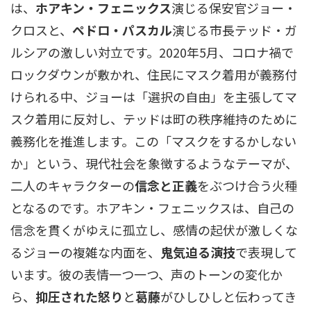
は、
ホアキン・フェニックス
演じる保安官ジョー・
クロスと、
ペドロ・パスカル
演じる市長テッド・ガ
ルシアの激しい対立です。2020年5月、コロナ禍で
ロックダウンが敷かれ、住民にマスク着用が義務付
けられる中、ジョーは「選択の自由」を主張してマ
スク着用に反対し、テッドは町の秩序維持のために
義務化を推進します。この「マスクをするかしない
か」という、現代社会を象徴するようなテーマが、
二人のキャラクターの
信念と正義
をぶつけ合う火種
となるのです。ホアキン・フェニックスは、自己の
信念を貫くがゆえに孤立し、感情の起伏が激しくな
るジョーの複雑な内面を、
鬼気迫る演技
で表現して
います。彼の表情一つ一つ、声のトーンの変化か
ら、
抑圧された怒り
と
葛藤
がひしひしと伝わってき