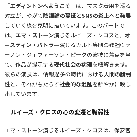
『
エディントンへようこそ
』は、マスク着用を巡る
対立が、やがて
陰謀論の蔓延
と
SNSの炎上
へと発展
していく様を克明に描いています。このパートで
は、
エマ・ストーン
演じるルイーズ・クロスと、
オ
ースティン・バトラー
演じるカルト集団の教祖ヴァ
ーノン・ジェファーソン・ピークの演技に焦点を当
て、作品が提示する
現代社会の病理
を紐解きます。
彼らの演技は、情報過多の時代における
人間の脆弱
性
と、それがもたらす
社会的な混乱
を鮮やかに映し
出しています。
ルイーズ・クロスの心の変遷と脆弱性
エマ・ストーン演じるルイーズ・クロスは、保安官