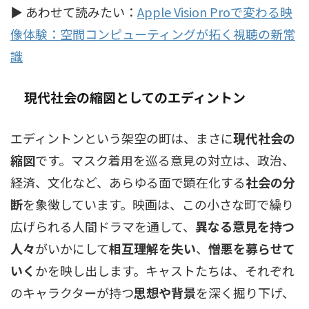
▶ あわせて読みたい：
Apple Vision Proで変わる映
像体験：空間コンピューティングが拓く視聴の新常
識
現代社会の縮図としてのエディントン
エディントンという架空の町は、まさに
現代社会の
縮図
です。マスク着用を巡る意見の対立は、政治、
経済、文化など、あらゆる面で顕在化する
社会の分
断
を象徴しています。映画は、この小さな町で繰り
広げられる人間ドラマを通して、
異なる意見を持つ
人々
がいかにして
相互理解を失い
、
憎悪を募らせて
いく
かを映し出します。キャストたちは、それぞれ
のキャラクターが持つ
思想や背景
を深く掘り下げ、