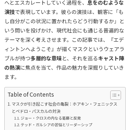
へとエスカレートしていく過程を、
息をのむような
演技
で表現しています。彼らの演技は、観客に「も
し自分がこの状況に置かれたらどう行動するか」と
いう問いを投げかけ、現代社会にも通じる普遍的な
テーマを深く考えさせます。この記事では、『エデ
ィントンへようこそ』が描くマスクというウェアラ
ブルが持つ
多層的な意味
と、それを巡る
キャスト陣
の熱演
に焦点を当て、作品の魅力を深掘りしていき
ます。
Table of Contents
マスクが引き起こす社会の亀裂：ホアキン・フェニックス
とペドロ・パスカルの対決
ジョー・クロスの内なる葛藤と反発
テッド・ガルシアの苦悩とリーダーシップ