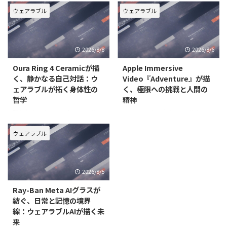
れ、世界中で大きな話題を呼んで
スは、単なる情報表示のツールを
いる映画『スパイダーマン：ブラ
ウェアラブル
ウェアラブル
超え、身体感覚そのものを拡張
ン・ニュー・デイ』。本作は、前
し、デジタル世界との境界を曖昧
作『スパイダーマン：ノー・ウェ
にする可能性を秘めています。今
イ・ホーム』の衝撃的な結末から
2026/8/8
2026/8/6
回注目するのは、福岡・キャナル
4年後のピーター・パーカーの新
シ
たな戦いを描いています。
Oura Ring 4 Ceramicが描
Apple Immersive
く、静かなる自己対話：ウ
Video『Adventure』が描
ェアラブルが拓く身体性の
く、極限への挑戦と人間の
哲学
精神
現代社会において、私たちは常に
ウェアラブルデバイスの進化は、
多量の情報に囲まれ、自身の身体
私たちの映像体験を根底から変え
や心の声に耳を傾ける機会を見失
つつあります。特に、Apple
ウェアラブル
いがちです。しかし、テクノロジ
Vision Proで提供されるApple
ーの進化は、私たち自身の内なる
Immersive Videoは、単なる視聴
世界と再び向き合うための新たな
を超え、まるでその場にいるかの
2026/8/5
扉を開きつつあります。その最前
ような圧倒的な没入感を可能にし
線に立つのが、Oura Rin
Ray-Ban Meta AIグラスが
紡ぐ、日常と記憶の境界
線：ウェアラブルAIが描く未
来