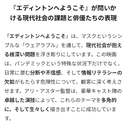
『エディントンへようこそ』が問いか
ける現代社会の課題と俳優たちの表現
『
エディントンへようこそ
』は、マスクというシン
プルな「ウェアラブル」を通して、
現代社会が抱え
る根深い問題
を浮き彫りにしています。この映画
は、パンデミックという特殊な状況下だけでなく、
日常に潜む
分断や不信感
、そして
情報リテラシーの
欠如
がもたらす危険性について、観客に深く考えさ
せます。アリ・アスター監督は、豪華キャスト陣の
卓越した演技
によって、これらのテーマを
多角的
に、そして生々しく
描き出すことに成功していま
す。