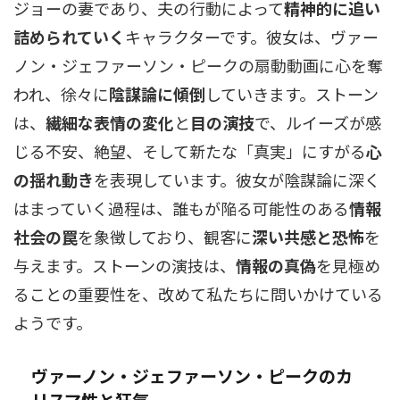
ジョーの妻であり、夫の行動によって
精神的に追い
詰められていく
キャラクターです。彼女は、ヴァー
ノン・ジェファーソン・ピークの扇動動画に心を奪
われ、徐々に
陰謀論に傾倒
していきます。ストーン
は、
繊細な表情の変化
と
目の演技
で、ルイーズが感
じる不安、絶望、そして新たな「真実」にすがる
心
の揺れ動き
を表現しています。彼女が陰謀論に深く
はまっていく過程は、誰もが陥る可能性のある
情報
社会の罠
を象徴しており、観客に
深い共感と恐怖
を
与えます。ストーンの演技は、
情報の真偽
を見極め
ることの重要性を、改めて私たちに問いかけている
ようです。
ヴァーノン・ジェファーソン・ピークのカ
リスマ性と狂気