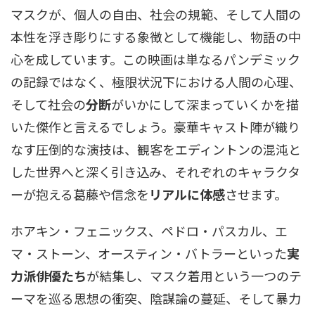
マスクが、個人の自由、社会の規範、そして人間の
本性を浮き彫りにする象徴として機能し、物語の中
心を成しています。この映画は単なるパンデミック
の記録ではなく、極限状況下における人間の心理、
そして社会の
分断
がいかにして深まっていくかを描
いた傑作と言えるでしょう。豪華キャスト陣が織り
なす圧倒的な演技は、観客をエディントンの混沌と
した世界へと深く引き込み、それぞれのキャラクタ
ーが抱える葛藤や信念を
リアルに体感
させます。
ホアキン・フェニックス、ペドロ・パスカル、エ
マ・ストーン、オースティン・バトラーといった
実
力派俳優たち
が結集し、マスク着用という一つのテ
ーマを巡る思想の衝突、陰謀論の蔓延、そして暴力