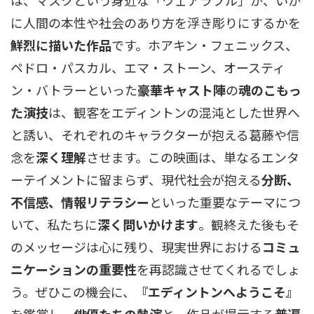
は、マスクという身近な「ウェアラブル」が、いか
に人間の本性や社会のあり方を浮き彫りにするかを
鮮烈に描いた作品
です。ホアキン・フェニックス、
ペドロ・パスカル、エマ・ストーン、オースティ
ン・バトラーといった
豪華キャスト陣
の
魂のこもっ
た演技
は、観客をエディントンの混沌とした世界へ
と誘い、それぞれのキャラクターが抱える葛藤や信
念を
深く理解
させます。この映画は、単なるエンタ
ーテイメントに留まらず、現代社会が抱える
分断、
不信感、情報リテラシー
といった重要なテーマにつ
いて、私たちに
深く問いかけます
。観終えた後もそ
のメッセージは心に残り、現実世界における
コミュ
ニケーションの重要性
を再認識させてくれるでしょ
う。ぜひこの機会に、
『エディントンへようこそ』