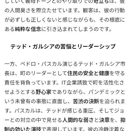
していく義母ドーンとのやり取りでの
苛立ち
は、彼
の人間臭さを際立たせています。観客は、彼の行動
が必ずしも正しくないと感じながらも、その根底に
ある
純粋な信念
に引き込まれてしまうのです。
テッド・ガルシアの苦悩とリーダーシップ
一方、ペドロ・パスカル演じるテッド・ガルシア市
長は、町のリーダーとして
住民の安全と健康
を守る
責任を背負っています。IT企業誘致で町を活性化さ
せようとする
野心家
でありながら、パンデミックと
いう未曾有の事態に直面し、
苦渋の決断
を迫られま
す。パスカルは、テッドが感じる重圧、そしてジョ
ーとの対立の中で見せる
人間的な弱さ
と
決意
を、
抑
制の効いた演技
で表現しています。彼の冷静沈着な