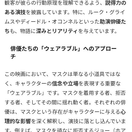
観客が彼らの行動原理を理解できるよう、
説得力の
ある演技
を披露しています。特に、ルーク・グライ
ムスやディードル・オコンネルといった
助演俳優た
ち
も、物語に
深みとリアリティ
を与えています。
俳優たちの「ウェアラブル」へのアプロー
チ
この映画において、マスクは単なる小道具ではな
く、キャラクターの
信念や立場
を表現する重要な
「ウェアラブル」です。マスクを着用する者、拒否
する者、そしてその間に揺れ動く者。それぞれの俳
優は、マスクという存在がキャラクターに与える
心
理的な影響
を深く解釈し、演技に落とし込んでいま
す。例えば、マスクを頑なに拒否するジョー（ホア