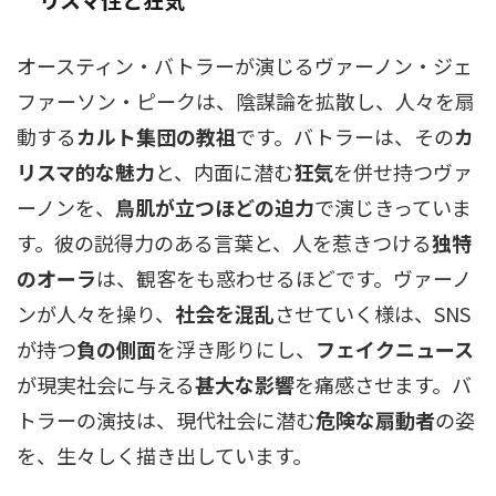
オースティン・バトラーが演じるヴァーノン・ジェ
ファーソン・ピークは、陰謀論を拡散し、人々を扇
動する
カルト集団の教祖
です。バトラーは、その
カ
リスマ的な魅力
と、内面に潜む
狂気
を併せ持つヴァ
ーノンを、
鳥肌が立つほどの迫力
で演じきっていま
す。彼の説得力のある言葉と、人を惹きつける
独特
のオーラ
は、観客をも惑わせるほどです。ヴァーノ
ンが人々を操り、
社会を混乱
させていく様は、SNS
が持つ
負の側面
を浮き彫りにし、
フェイクニュース
が現実社会に与える
甚大な影響
を痛感させます。バ
トラーの演技は、現代社会に潜む
危険な扇動者
の姿
を、生々しく描き出しています。