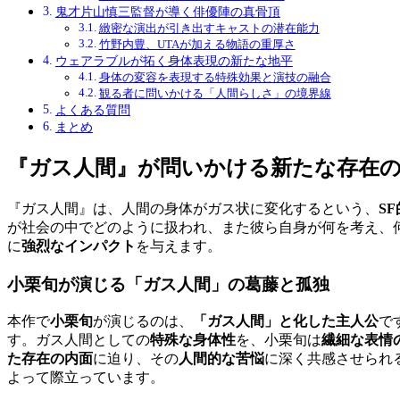
鬼才片山慎三監督が導く俳優陣の真骨頂
緻密な演出が引き出すキャストの潜在能力
竹野内豊、UTAが加える物語の重厚さ
ウェアラブルが拓く身体表現の新たな地平
身体の変容を表現する特殊効果と演技の融合
観る者に問いかける「人間らしさ」の境界線
よくある質問
まとめ
『ガス人間』が問いかける新たな存在
『ガス人間』は、人間の身体がガス状に変化するという、
S
が社会の中でどのように扱われ、また彼ら自身が何を考え、
に
強烈なインパクト
を与えます。
小栗旬が演じる「ガス人間」の葛藤と孤独
本作で
小栗旬
が演じるのは、
「ガス人間」と化した主人公
で
す。ガス人間としての
特殊な身体性
を、小栗旬は
繊細な表情
た存在の内面
に迫り、その
人間的な苦悩
に深く共感させられ
よって際立っています。