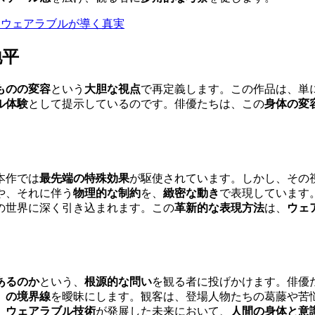
の謎：ウェアラブルが導く真実
地平
ものの変容
という
大胆な視点
で再定義します。この作品は、単
ル体験
として提示しているのです。俳優たちは、この
身体の変
本作では
最先端の特殊効果
が駆使されています。しかし、その
や、それに伴う
物理的な制約
を、
緻密な動き
で表現しています
の世界に深く引き込まれます。この
革新的な表現方法
は、
ウェ
あるのか
という、
根源的な問い
を観る者に投げかけます。俳優
」の境界線
を曖昧にします。観客は、登場人物たちの葛藤や苦
、
ウェアラブル技術
が発展した未来において、
人間の身体と意