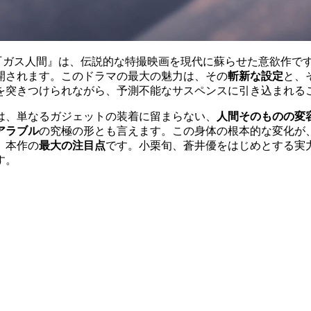
ナルドラマ『ガス人間』は、伝説的な特撮映画を現代に蘇らせた意欲
開されます。このドラマの最大の魅力は、その
斬新な設定
と、
を突きつけられながら、予測不能なサスペンスに引き込まれる
は、単なるガジェットの装着に留まらない、
人間そのものの変
アラブル
の究極の形とも言えます。この身体の根本的な変化が
、本作の
最大の注目点
です。小栗旬、蒼井優をはじめとする実
す。