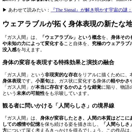
▶ あわせて読みたい：
『The Signal』が解き明かす宇宙
ウェアラブルが拓く身体表現の新たな
『ガス人間』は、
「ウェアラブル」という概念
を、
身体その
や未知の力によって変化する
こと自体を、
究極のウェアラブ
没入感
を与えます。
身体の変容を表現する特殊効果と演技の融合
「ガス人間」という
非現実的な存在
をリアルに描くために、
身体表現
です。
小栗旬
は、ガス状に変化する身体の
軽やかさ
「ガス人間」が
本当に存在するかのような錯覚
に陥り、物語
という
未来の可能性
をも示唆しています。
観る者に問いかける「人間らしさ」の境界線
『ガス人間』は、
身体が変容したとき、人間の本質はどこに
しての感情や記憶
を保ち続ける姿を描き出し、
「人間らしさ
方
について深く考えるきっかけを得るでしょう。この作品は