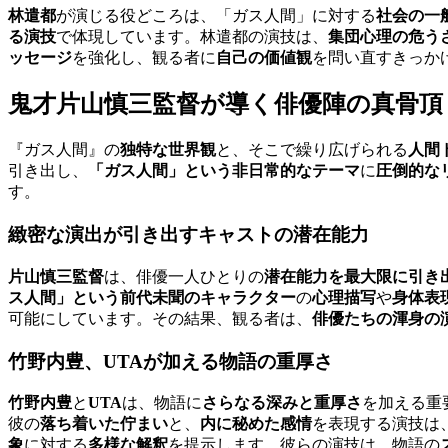
林遣都
が演じる役どころは、「ガス人間」に対する
社会の一
る演技
で体現しています。林遣都の演技は、
集団心理の危う
ッセージ
を強化し、観る者に
自己の価値観
を問い直すきっか
鬼才片山慎三監督が導く俳優陣の真骨頂
『ガス人間』の
独特な世界観
と、そこで繰り広げられる
人間
引き出し、
「ガス人間」という非日常的なテーマ
に
圧倒的な
す。
緻密な演出が引き出すキャストの潜在能力
片山慎三監督
は、俳優一人ひとりの
潜在能力を最大限に引き
ス人間」という前代未聞のキャラクター
の
心理描写
や
身体表
可能にしています。その結果、観る者は、
俳優たちの渾身の
竹野内豊、UTAが加える物語の重厚さ
竹野内豊
と
UTA
は、物語に
さらなる深みと重厚さ
を加える重
彼の
落ち着いた佇まい
と、
内に秘めた感情
を表現する演技は
象
に対する
多様な解釈
を提示します。彼らの演技は、物語の