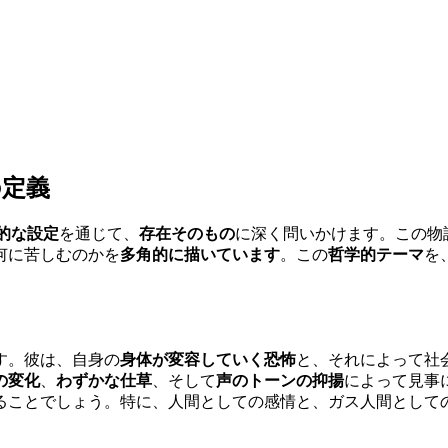
の定義
F的な設定
を通じて、
存在そのもの
に深く問いかけます。この物
何に苦しむのかを
多角的に描いています
。この
哲学的テーマ
を
す。彼は、自身の
身体が変容していく恐怖
と、それによって社
の変化
、
わずかな仕草
、そして
声のトーンの抑揚
によって見事
ることでしょう。特に、人間としての感情と、ガス人間として