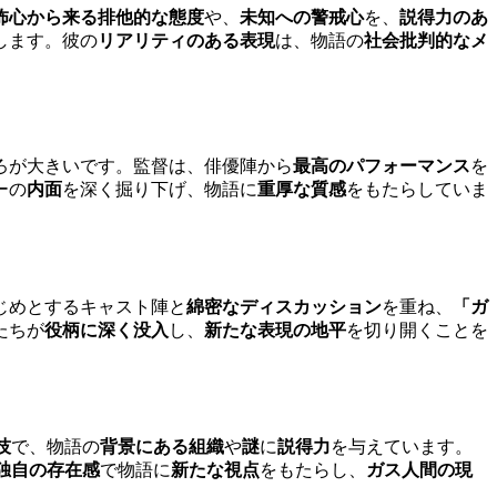
怖心から来る排他的な態度
や、
未知への警戒心
を、
説得力のあ
します。彼の
リアリティのある表現
は、物語の
社会批判的なメ
ろが大きいです。監督は、俳優陣から
最高のパフォーマンス
を
ーの
内面
を深く掘り下げ、物語に
重厚な質感
をもたらしていま
じめとするキャスト陣と
綿密なディスカッション
を重ね、
「ガ
たちが
役柄に深く没入
し、
新たな表現の地平
を切り開くことを
技
で、物語の
背景にある組織
や
謎
に
説得力
を与えています。
独自の存在感
で物語に
新たな視点
をもたらし、
ガス人間の現