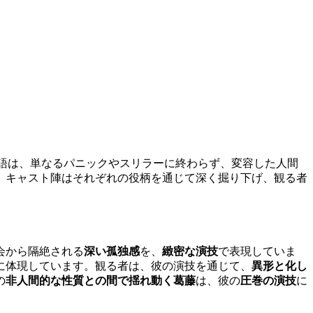
語は、単なるパニックやスリラーに終わらず、変容した人間
、キャスト陣はそれぞれの役柄を通じて深く掘り下げ、観る者
会から隔絶される
深い孤独感
を、
緻密な演技
で表現していま
に体現しています。観る者は、彼の演技を通じて、
異形と化し
の
非人間的な性質との間で揺れ動く葛藤
は、彼の
圧巻の演技
に