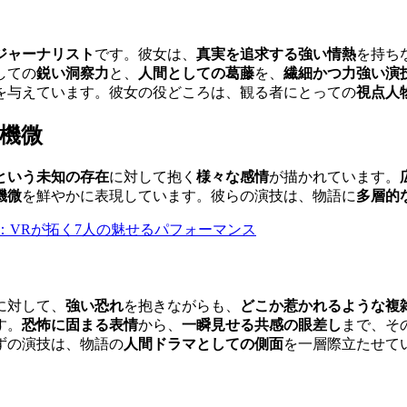
ジャーナリスト
です。彼女は、
真実を追求する強い情熱
を持ち
しての
鋭い洞察力
と、
人間としての葛藤
を、
繊細かつ力強い演
を与えています。彼女の役どころは、観る者にとっての
視点人
機微
という未知の存在
に対して抱く
様々な感情
が描かれています。
機微
を鮮やかに表現しています。彼らの演技は、物語に
多層的
NEMAS：VRが拓く7人の魅せるパフォーマンス
に対して、
強い恐れ
を抱きながらも、
どこか惹かれるような複
す。
恐怖に固まる表情
から、
一瞬見せる共感の眼差し
まで、そ
ずの演技は、物語の
人間ドラマとしての側面
を一層際立たせて