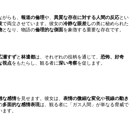
ながらも、
報道の倫理
や、
異質な存在に対する人間の反応
とい
技
で両立させています。彼女の
冷静な眼差し
の奥に秘められた
物
となり、物語の
倫理的な側面
を象徴する重要な存在です。
広瀬すず
と
林遣都
は、それぞれの役柄を通じて、
恐怖、好奇
な視点
をもたらし、観る者に
深い考察
を促します。
雑な感情
を見せます。彼女は、
表情の微細な変化
や
視線の動き
の
多面的な感情表現
は、観る者に「ガス人間」が単なる脅威で
います。