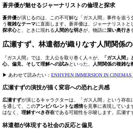
蒼井優が魅せるジャーナリストの倫理と探求
蒼井優
が演じるのは、この不可解な「ガス人間」事件を追う
う
複雑なテーマ
に直面します。蒼井優は、ジャーナリストと
探求心
と、ときに現れる
人間的な弱さ
が、物語に
深い奥行き
広瀬すず、林遣都が織りなす人間関係の
『ガス人間』では、主人公を取り巻く人々が、
「ガス人間」
心、偏見、そして理解への試み
といった、
人間関係の複雑な
▶ あわせて読みたい：
ENHYPEN IMMERSION IN CI
広瀬すずの演技が描く変容への恐れと共感
広瀬すず
が演じるキャラクターは、「ガス人間」という存在
を通して、この
アンビバレントな感情
を見事に表現していま
はなく、
理解すべき存在
である可能性を示唆します。広瀬す
林遣都が体現する社会の反応と偏見