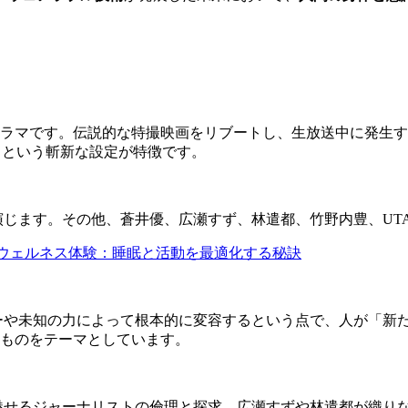
るオリジナルドラマです。伝説的な特撮映画をリブートし、生放送中に
るという斬新な設定が特徴です。
を演じます。その他、蒼井優、広瀬すず、林遣都、竹野内豊、U
が拓く新たなウェルネス体験：睡眠と活動を最適化する秘訣
ジーや未知の力によって根本的に変容するという点で、人が「新
ものをテーマとしています。
が魅せるジャーナリストの倫理と探求、広瀬すずや林遣都が織り