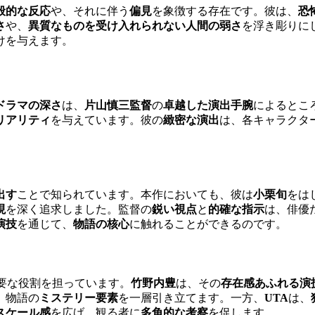
般的な反応
や、それに伴う
偏見
を象徴する存在です。彼は、
恐
さ
や、
異質なものを受け入れられない人間の弱さ
を浮き彫りに
けを与えます。
ドラマの深さ
は、
片山慎三監督
の
卓越した演出手腕
によるとこ
リアリティ
を与えています。彼の
緻密な演出
は、各キャラクタ
出す
ことで知られています。本作においても、彼は
小栗旬
をは
現
を深く追求しました。監督の
鋭い視点
と
的確な指示
は、俳優
演技
を通じて、
物語の核心
に触れることができるのです。
要な役割を担っています。
竹野内豊
は、その
存在感あふれる演
、物語の
ミステリー要素
を一層引き立てます。一方、
UTA
は、
スケール感
を広げ、観る者に
多角的な考察
を促します。