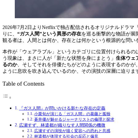
2026年7月2日よりNetflixで独占配信されるオリジ
りに、
“ガス人間”という異形の存在
を巡る衝撃的な物語が展
観る者は、人間とは何か、存在とは何かという根源的な問い
本作が「ウェアラブル」というカテゴリに位置付けられるの
う現象は、まさに人が「新たな状態を身にまとう」
生体ウェ
るのか
、そしてそれを俳優たちがどのように表現するのかが
ように息吹を吹き込んでいるのか、その演技の深層に迫りま
Table of Contents
『ガス人間』が問いかける新たな存在の定義
小栗旬が演じる「ガス人間」の葛藤と孤独
蒼井優が魅せるジャーナリストの倫理と探求
広瀬すず、林遣都が織りなす人間関係の機微
広瀬すずの演技が描く変容への恐れと共感
林遣都が体現する社会の反応と偏見