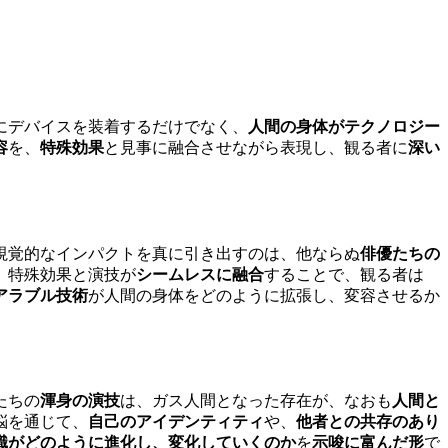
にデバイスを装着するだけでなく、
人間の身体がテクノロジー
容
を、
特殊効果
と見事に融合させながら表現し、観る者に
深い
視覚的なインパクトを真に引き出すのは、他ならぬ
俳優たちの
。特殊効果と演技が
シームレスに融合
することで、観る者は
アラブル技術
が人間の身体をどのように拡張し、変容させるか
たちの
渾身の演技
は、ガス人間となった存在が、なおも
人間と
悩を通じて、
自己のアイデンティティ
や、
他者との共存のあり
識がどのように進化し、変化していくのか
を
示唆に富んだ形
で