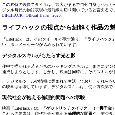
この独特の映像スタイルは、観客がまるで自分自身もハッカ
ジタル時代の物語表現の最前線を切り開いていると言えるでし
LIFEHACK | Official Trailer | 2026
。
ライフハックの視点から紐解く作品の
「LifeHack」は、そのタイトルが示す通り、
「ライフハック
い、深いメッセージが込められています。
デジタルスキルがもたらす光と影
作中で描かれる若者たちのハッキングスキルは、まさに
デジ
達成しようとします。しかし、映画は同時に、そのスキルが
、デジタルツールや情報に囲まれて生活しており、それらを
の映画は示唆しています。デジタルスキルは、使い方次第で
現代社会が抱える倫理的問題への示唆
映画「LifeHack」は、
「ゲットリッチクイック」（一攫千金
これらの要素は、現代社会が抱える
倫理的な問題
や、デジタ