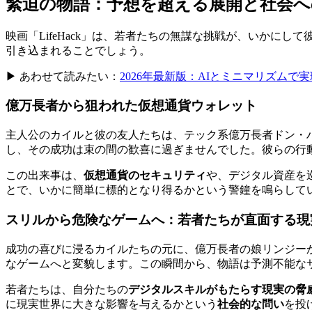
緊迫の物語：予想を超える展開と社会へ
映画「LifeHack」は、若者たちの無謀な挑戦が、いかにして
引き込まれることでしょう。
▶ あわせて読みたい：
2026年最新版：AIとミニマリズム
億万長者から狙われた仮想通貨ウォレット
主人公のカイルと彼の友人たちは、テック系億万長者ドン・
し、その成功は束の間の歓喜に過ぎませんでした。彼らの行
この出来事は、
仮想通貨のセキュリティ
や、デジタル資産を
とで、いかに簡単に標的となり得るかという警鐘を鳴らして
スリルから危険なゲームへ：若者たちが直面する現
成功の喜びに浸るカイルたちの元に、億万長者の娘リンジー
なゲームへと変貌します。この瞬間から、物語は予測不能な
若者たちは、自分たちの
デジタルスキルがもたらす現実の脅
に現実世界に大きな影響を与えるかという
社会的な問い
を投