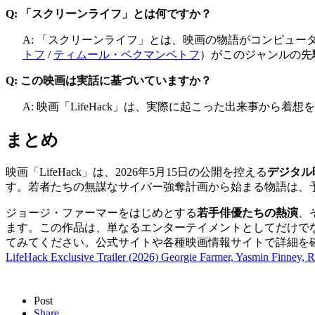
Q: 「スクリーンライフ」とは何ですか？
A: 「スクリーンライフ」とは、映画の物語がコンピュ
トフ
/
ティムール・ベクマンベトフ
）
がこのジャンルの先
Q: この映画は実話に基づいていますか？
A: 映画「LifeHack」は、実際に起こった出来事か
まとめ
映画「LifeHack」は、2026年5月15日の公開を控える
デジタル
す。若者たちの無謀なサイバー強奪計画から始まる物語は、
ジョージ・ファーマーをはじめとする
若手俳優たちの熱演
、
ます。この作品は、単なるエンターテイメントとしてだけで
てみてください。公式サイトや各種映画情報サイトで詳細を確認
LifeHack Exclusive Trailer (2026) Georgie Farmer, Yasmin Finney
Post
Share