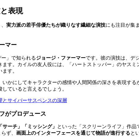
技と表現
く、
実力派の若手俳優たちが織りなす繊細な演技
にも注目が集
ーマー
ズデー」で知られる
ジョージ・ファーマー
です。彼の演技は、デ
きます。カイルの友人役には、「ハートストッパー」のヤスミ
います。
、いかにしてキャラクターの感情や人間関係の深さを表現する
唆していると言えるでしょう。
の倫理とサイバーサスペンスの深層
フがプロデュース
「サーチ」「ミッシング」
といった「スクリーンライフ」作品
まらず、
画面上のインターフェースを通じて物語が進行する
と