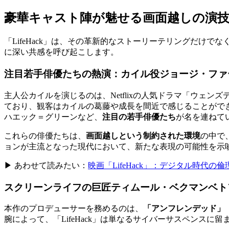
豪華キャスト陣が魅せる画面越しの演
「LifeHack」は、その革新的なストーリーテリングだけでな
に深い共感を呼び起こします。
注目若手俳優たちの熱演：カイル役ジョージ・ファ
主人公カイルを演じるのは、Netflixの人気ドラマ「ウェン
ており、観客はカイルの葛藤や成長を間近で感じることがで
ハエック＝グリーンなど、
注目の若手俳優たち
が名を連ねて
これらの俳優たちは、
画面越しという制約された環境
の中で
ョンが主流となった現代において、新たな表現の可能性を示
▶ あわせて読みたい：
映画「LifeHack」：デジタル時代
スクリーンライフの巨匠ティムール・ベクマンベト
本作のプロデューサーを務めるのは、
「アンフレンデッド」
腕によって、「LifeHack」は単なるサイバーサスペンスに留