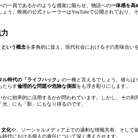
ーの一員であるかのような感覚に陥らせ、物語への
一体感を高
ょう。映画の公式トレーラーはYouTubeで公開されており
魅力
」という概念
を多角的に捉え、現代社会におけるその意味合い
タル時代の「ライフハック」
の一種と言えるでしょう。彼らは
もたらす
倫理的な問題や危険な側面
をも浮き彫りにします。
いかに効率的に活用するかが問われています。しかし、その利
「光」にも「影」にもなり得るのです。
）文化
や、ソーシャルメディア上での過剰な情報共有、そして
ル時代における個人の責任について深く考えさせます。