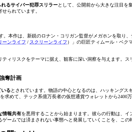
ふれるサイバー犯罪スリラー
として、公開前から大きな注目を
寄せられています。
す。本作は、新鋭のロナン・コリガン監督がメガホンを取り、
リーンライフ
/
スクリーンライフ
）
」の巨匠ティムール・ベク
リティリスクをテーマに据え、観客に深い洞察を与えます。ス
強奪計画
ている
とされています。物語の中心となるのは、ハッキングス
を求めて、テック系億万長者の仮想通貨ウォレットから2400
な情報共有
を悪用することから始まります。彼らの行動は、イ
るゲームでは済まされない事態へと発展していくことを、この