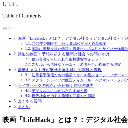
します。
Table of Contents
映画「LifeHack」とは？：デジタル社会（デジタル社会 /
2026年公開の注目作：劇場公開日と作品概要
実話に着想を得た物語：若者たちの大胆なサイバー強奪
緊迫の物語：予想を超える展開と社会への問いかけ
億万長者から狙われた仮想通貨ウォレット
スリルから危険なゲームへ：若者たちが直面する現実
豪華キャスト陣が魅せる画面越しの演技と表現
注目若手俳優たちの熱演：カイル役ジョージ・ファーマ
スクリーンライフの巨匠ティムール・ベクマンベトフが
ライフハックの視点から紐解く作品の魅力
デジタルスキルがもたらす光と影
現代社会が抱える倫理的問題への示唆
よくある質問
まとめ
映画「LifeHack」とは？：
デジタル社会