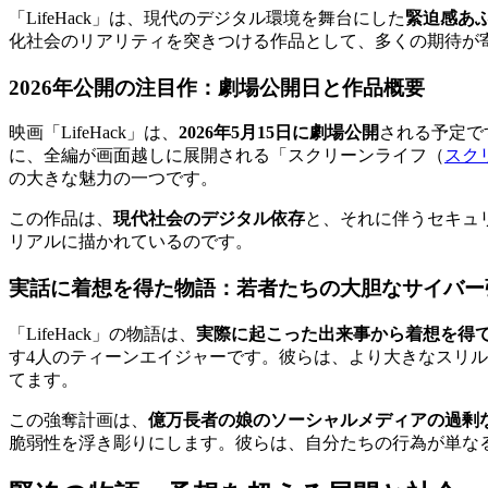
「LifeHack」は、現代のデジタル環境を舞台にした
緊迫感あ
化社会のリアリティを突きつける作品として、多くの期待が
2026年公開の注目作：劇場公開日と作品概要
映画「LifeHack」は、
2026年5月15日に劇場公開
される予定で
に、全編が画面越しに展開される「
スクリーンライフ（
スク
の大きな魅力の一つです。
この作品は、
現代社会のデジタル依存
と、それに伴うセキュ
リアルに描かれているのです。
実話に着想を得た物語：若者たちの大胆なサイバー
「LifeHack」の物語は、
実際に起こった出来事から着想を得
す4人のティーンエイジャーです。彼らは、より大きなスリル
てます。
この強奪計画は、
億万長者の娘のソーシャルメディアの過剰
脆弱性を浮き彫りにします。彼らは、自分たちの行為が単な