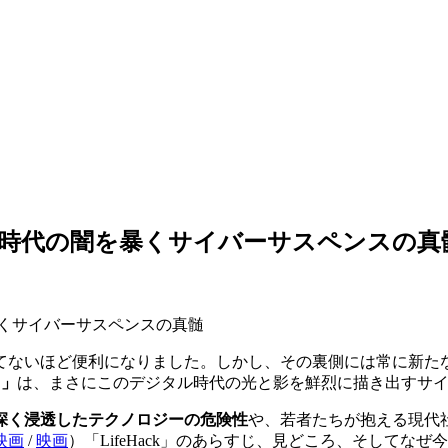
デジタル時代の闇を暴くサイバーサスペンスの真
ないほど便利になりました。しかし、その裏側には常に新たな脅
）
」
は、まさにこのデジタル時代の光と影を鮮烈に描き出すサ
深く浸透したテクノロジーの危険性
や、若者たちが抱える現代
映画
/
映画
）
「LifeHack」のあらすじ、見どころ、そして