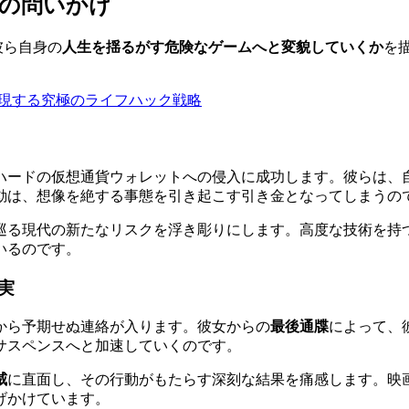
の問いかけ
彼ら自身の
人生を揺るがす危険なゲームへと変貌していくか
を
で実現する究極のライフハック戦略
ハードの仮想通貨ウォレットへの侵入に成功します。彼らは、
動は、想像を絶する事態を引き起こす引き金となってしまうの
巡る現代の新たなリスクを浮き彫りにします。高度な技術を持
いるのです。
実
から予期せぬ連絡が入ります。彼女からの
最後通牒
によって、
サスペンスへと加速していくのです。
威
に直面し、その行動がもたらす深刻な結果を痛感します。映
げかけています。