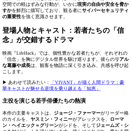
空間での軽はずみな行動が、いかに
現実の自由や安全を脅か
すか
を鮮烈に描写しており、観る者に
サイバーセキュリティ
の重要性
を強く意識させます。
登場人物とキャスト：若者たちの「信
念」が交錯するドラマ
映画『LifeHack』では、個性豊かな若者たちが、それぞれの
「信念」を胸にデジタル世界を駆け巡ります。彼らの
リアル
な葛藤や成長
は、観客を物語に深く引き込み、共感を呼び起
こします。
▶ あわせて読みたい：
「VIVANT」が描く人間ドラマ：豪
華キャストが魅せる逆境を乗り越える「知恵」
主役を演じる若手俳優たちの熱演
本作の主要キャストは、
ジョージ・ファーマー
がリーダー格
のカイルを、
ヤスミン・フィニー
がアレックスを、
ローマ
ン・ヘイエック＝グリーン
がシドを、そして
ジェームズ・シ