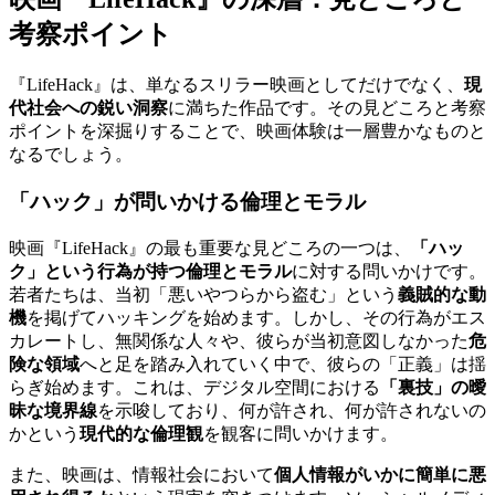
考察ポイント
『LifeHack』は、単なるスリラー映画としてだけでなく、
現
代社会への鋭い洞察
に満ちた作品です。その見どころと考察
ポイントを深掘りすることで、映画体験は一層豊かなものと
なるでしょう。
「ハック」が問いかける倫理とモラル
映画『LifeHack』の最も重要な見どころの一つは、
「ハッ
ク」という行為が持つ倫理とモラル
に対する問いかけです。
若者たちは、当初「悪いやつらから盗む」という
義賊的な動
機
を掲げてハッキングを始めます。しかし、その行為がエス
カレートし、無関係な人々や、彼らが当初意図しなかった
危
険な領域
へと足を踏み入れていく中で、彼らの「正義」は揺
らぎ始めます。これは、デジタル空間における
「裏技」の曖
昧な境界線
を示唆しており、何が許され、何が許されないの
かという
現代的な倫理観
を観客に問いかけます。
また、映画は、情報社会において
個人情報がいかに簡単に悪