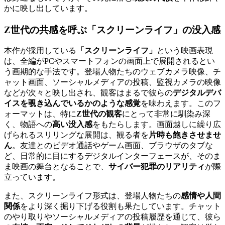
かに映し出しています。
Z世代の共感を呼ぶ「スクリーンライフ」の没入感
本作が採用している
「スクリーンライフ」
という映画表現
は、全編がPCやスマートフォンの画面上で展開されるとい
う画期的な手法です。登場人物たちのウェブカメラ映像、チ
ャット画面、ソーシャルメディアの投稿、監視カメラの映像
などが次々と映し出され、観客はまるで彼らの
デジタルデバ
イスを覗き込んでいるかのような感覚
を味わえます。このフ
ォーマットは、特に
Z世代の観客
にとって非常に馴染み深
く、物語への
高い没入感
をもたらします。画面越しに繰り広
げられるスリリングな展開は、観る者を
片時も飽きさせませ
ん
。友達とのビデオ通話やゲーム画面、ブラウザのタブな
ど、日常的に目にするデジタルインターフェースが、そのま
ま映画の舞台となることで、
サイバー犯罪のリアリティ
が際
立っています。
また、スクリーンライフ形式は、登場人物たちの
感情や人間
関係
をより深く掘り下げる役割も果たしています。チャット
のやり取りやソーシャルメディアの投稿履歴を通じて、彼ら