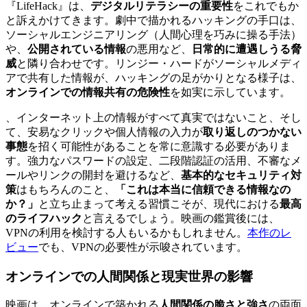
『LifeHack』は、
デジタルリテラシーの重要性
をこれでもか
と訴えかけてきます。劇中で描かれるハッキングの手口は、
ソーシャルエンジニアリング（人間心理を巧みに操る手法）
や、
公開されている情報
の悪用など、
日常的に遭遇しうる脅
威
と隣り合わせです。リンジー・ハードがソーシャルメディ
アで共有した情報が、ハッキングの足がかりとなる様子は、
オンラインでの情報共有の危険性
を如実に示しています。
、インターネット上の情報がすべて真実ではないこと、そし
て、安易なクリックや個人情報の入力が
取り返しのつかない
事態
を招く可能性があることを常に意識する必要がありま
す。強力なパスワードの設定、二段階認証の活用、不審なメ
ールやリンクの開封を避けるなど、
基本的なセキュリティ対
策
はもちろんのこと、
「これは本当に信頼できる情報なの
か？」
と立ち止まって考える習慣こそが、現代における
最高
のライフハック
と言えるでしょう。映画の鑑賞後には、
VPNの利用を検討する人もいるかもしれません。
本作のレ
ビュー
でも、VPNの必要性が示唆されています。
オンラインでの人間関係と現実世界の影響
映画は、オンラインで築かれる
人間関係の脆さと強さ
の両面