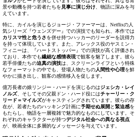
ョルツ
がピートを演じています。彼らはそれぞれ、異なる背
景や動機を持つ若者たちを
見事に演じ分け
、物語に深みを与
えています。
特に、カイルを演じるジョージ・ファーマーは、Netflixの人
気シリーズ『ウェンズデー』での演技でも知られ、本作では
カリスマ性と危うさ
を併せ持つハッカーのリーダーを説得力
を持って体現しています。また、アレックス役のヤスミン・
フィニーは、『ハートストッパー』での演技が高く評価され
ており、本作でも
繊細な感情表現
で観客を魅了します。彼ら
若手俳優たちの
迫真の演技
は、スクリーンライフという特殊
なフォーマットの中でも、登場人物たちの
人間性や心理
を鮮
やかに描き出し、観客の感情移入を促します。
億万長者の娘リンジー・ハードを演じるのは
ジェシカ・レイ
ノルズ
、そしてその父親ドン・ハード役には
チャーリー・ク
リード＝マイルズ
がキャスティングされています。彼らの存
在が、若者たちのハッキング計画に
予期せぬ展開
と
緊迫感
を
もたらし、物語を一層複雑で魅力的なものにしています。そ
れぞれのキャラクターが持つ
デジタル社会への異なる視点
が、映画全体に多層的なメッセージを与えています。