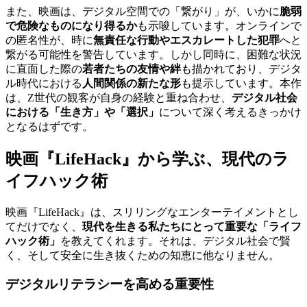
また、映画は、デジタル空間での「繋がり」が、いかに
脆弱
で危険なものになり得るか
も示唆しています。オンラインで
の匿名性が、時に
無責任な行動やエスカレートした犯罪
へと
繋がる可能性を警告しています。しかし同時に、困難な状況
に直面した際の
若者たちの友情や絆
も描かれており、デジタ
ル時代における
人間関係の新たな形
も提示しています。本作
は、Z世代の観客が自身の経験と重ね合わせ、
デジタル社会
における「生き方」や「選択」
について深く考えるきっかけ
となるはずです。
映画『LifeHack』から学ぶ、現代のラ
イフハック術
映画『LifeHack』は、スリリングなエンターテイメントとし
てだけでなく、
現代を生きる私たちにとって重要な「ライフ
ハック術」
を教えてくれます。それは、デジタル社会で賢
く、そして安全に生き抜くための知恵に他なりません。
デジタルリテラシーを高める重要性