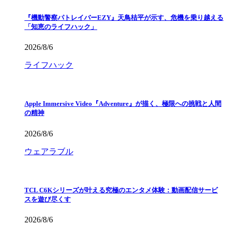
『機動警察パトレイバーEZY』天鳥桔平が示す、危機を乗り越える
「知恵のライフハック」
2026/8/6
ライフハック
Apple Immersive Video『Adventure』が描く、極限への挑戦と人間
の精神
2026/8/6
ウェアラブル
TCL C6Kシリーズが叶える究極のエンタメ体験：動画配信サービ
スを遊び尽くす
2026/8/6