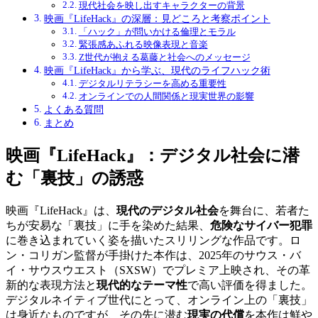
現代社会を映し出すキャラクターの背景
映画『LifeHack』の深層：見どころと考察ポイント
「ハック」が問いかける倫理とモラル
緊張感あふれる映像表現と音楽
Z世代が抱える葛藤と社会へのメッセージ
映画『LifeHack』から学ぶ、現代のライフハック術
デジタルリテラシーを高める重要性
オンラインでの人間関係と現実世界の影響
よくある質問
まとめ
映画『LifeHack』：デジタル社会に潜
む「裏技」の誘惑
映画『LifeHack』は、
現代のデジタル社会
を舞台に、若者た
ちが安易な「裏技」に手を染めた結果、
危険なサイバー犯罪
に巻き込まれていく姿を描いたスリリングな作品です。ロ
ン・コリガン監督が手掛けた本作は、2025年のサウス・バ
イ・サウスウエスト（SXSW）でプレミア上映され、その革
新的な表現方法と
現代的なテーマ性
で高い評価を得ました。
デジタルネイティブ世代にとって、オンライン上の「裏技」
は身近なものですが、その先に潜む
現実の代償
を本作は鮮や