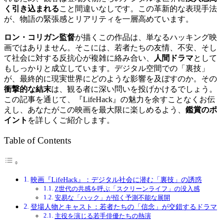
く引き込まれる
こと間違いなしです。この革新的な表現手法
が、物語の緊張感とリアリティを一層高めています。
ロン・コリガン監督
が描くこの作品は、単なるハッキング映
画ではありません。そこには、若者たちの友情、不安、そし
て社会に対する反抗心が複雑に絡み合い、
人間ドラマ
として
もしっかりと成立しています。デジタル空間での「裏技」
が、最終的に現実世界にどのような影響を及ぼすのか。その
衝撃的な結末
は、観る者に深い問いを投げかけるでしょう。
この記事を通じて、『LifeHack』の魅力を余すことなくお伝
えし、あなたがこの映画を最大限に楽しめるよう、
鑑賞のポ
イント
を詳しくご紹介します。
Table of Contents
映画『LifeHack』：デジタル社会に潜む「裏技」の誘惑
Z世代の共感を呼ぶ「スクリーンライフ」の没入感
安易な「ハック」が招く予測不能な展開
登場人物とキャスト：若者たちの「信念」が交錯するドラマ
主役を演じる若手俳優たちの熱演