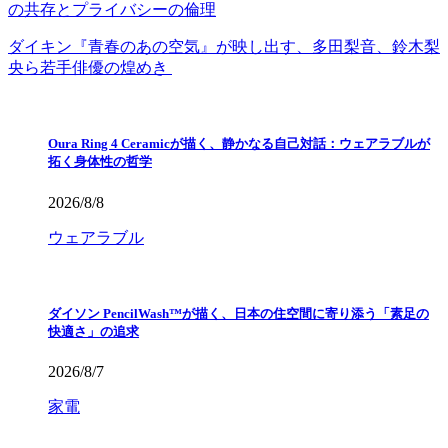
の共存とプライバシーの倫理
ダイキン『青春のあの空気』が映し出す、多田梨音、鈴木梨
央ら若手俳優の煌めき
Oura Ring 4 Ceramicが描く、静かなる自己対話：ウェアラブルが
拓く身体性の哲学
2026/8/8
ウェアラブル
ダイソン PencilWash™が描く、日本の住空間に寄り添う「素足の
快適さ」の追求
2026/8/7
家電