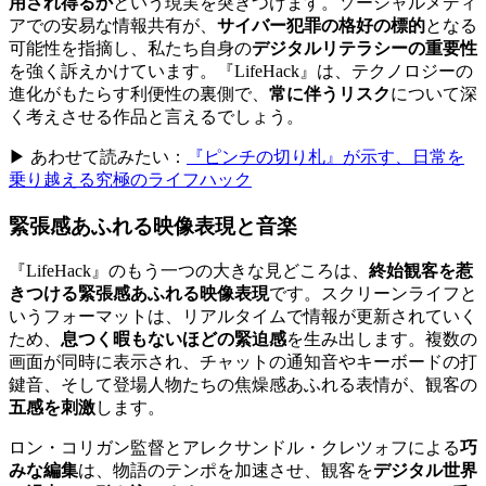
用され得るか
という現実を突きつけます。ソーシャルメディ
アでの安易な情報共有が、
サイバー犯罪の格好の標的
となる
可能性を指摘し、私たち自身の
デジタルリテラシーの重要性
を強く訴えかけています。『LifeHack』は、テクノロジーの
進化がもたらす利便性の裏側で、
常に伴うリスク
について深
く考えさせる作品と言えるでしょう。
▶ あわせて読みたい：
『ピンチの切り札』が示す、日常を
乗り越える究極のライフハック
緊張感あふれる映像表現と音楽
『LifeHack』のもう一つの大きな見どころは、
終始観客を惹
きつける緊張感あふれる映像表現
です。スクリーンライフと
いうフォーマットは、リアルタイムで情報が更新されていく
ため、
息つく暇もないほどの緊迫感
を生み出します。複数の
画面が同時に表示され、チャットの通知音やキーボードの打
鍵音、そして登場人物たちの焦燥感あふれる表情が、観客の
五感を刺激
します。
ロン・コリガン監督とアレクサンドル・クレツォフによる
巧
みな編集
は、物語のテンポを加速させ、観客を
デジタル世界