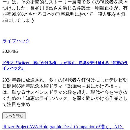
ー』は、その衝撃的なストーリー展開で多くの視聴者を惹き
つけました。長谷川博己さん演じる弁護士・明墨正樹が、有
罪率99.9%とされる日本の刑事裁判において、殺人犯をも無
罪にしてしまう
ライフハック
2026/8/2
ドラマ『Believe－君にかける橋－』が示す、逆境を乗り越える「知恵のラ
イフハック」
2024年春に放送され、多くの視聴者を釘付けにしたテレビ朝
日開局65周年記念木曜ドラマ『Believe－君にかける橋－』
は、単なるサスペンスドラマの枠を超え、現代社会を生き抜
くための「知恵のライフハック」を深く問いかける作品とし
て注目を集め
もっと読む
Razer Project AVA Holographic Desk Companionが描く、AIと