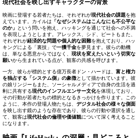
現代社会を映し出すキャラクターの背景
映画に登場する若者たちは、それぞれが
現代社会の課題
を抱
えています。カイルは
「なぜシステムはこんなにも不公平な
のか」
という問いを抱え、ハッキングを通じて社会への不満
を表現しようとします。アレックス、シド、ピートもまた、
それぞれが
経済的な問題や個人的な困難
を抱えており、ハッ
キングによる「裏技」で
一獲千金
を夢見ます。彼らの動機
は、単なる悪意からではなく、
現状を変えたいという切実な
願い
から生まれている点が、観客の共感を呼びます。
一方、彼らが標的とする億万長者ドン・ハードは、
富と権力
を独占する「システム側」の象徴
として描かれています。彼
の娘リンジーもまた、ソーシャルメディアで自身の生活を過
剰に共有する
現代のインフルエンサー文化
を体現しており、
その行動が若者たちの標的となるきっかけを作ります。この
ように、本作の登場人物たちは、
デジタル社会の様々な側面
を映し出す鏡のような存在であり、彼らの行動や選択を通し
て、観客は
現代社会の倫理や価値観
について深く考えること
になります。
映画『LifeHack』の深層：見どころと