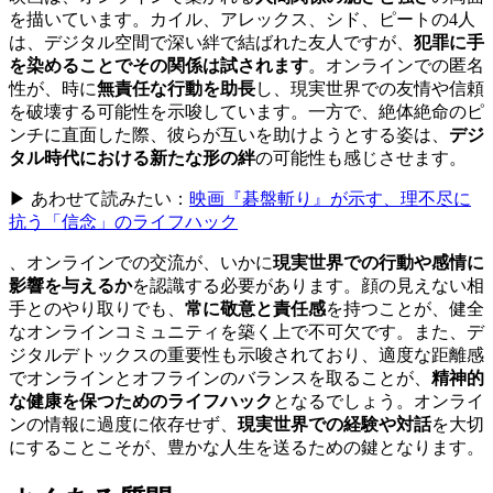
を描いています。カイル、アレックス、シド、ピートの4人
は、デジタル空間で深い絆で結ばれた友人ですが、
犯罪に手
を染めることでその関係は試されます
。オンラインでの匿名
性が、時に
無責任な行動を助長
し、現実世界での友情や信頼
を破壊する可能性を示唆しています。一方で、絶体絶命のピ
ンチに直面した際、彼らが互いを助けようとする姿は、
デジ
タル時代における新たな形の絆
の可能性も感じさせます。
▶ あわせて読みたい：
映画『碁盤斬り』が示す、理不尽に
抗う「信念」のライフハック
、オンラインでの交流が、いかに
現実世界での行動や感情に
影響を与えるか
を認識する必要があります。顔の見えない相
手とのやり取りでも、
常に敬意と責任感
を持つことが、健全
なオンラインコミュニティを築く上で不可欠です。また、デ
ジタルデトックスの重要性も示唆されており、適度な距離感
でオンラインとオフラインのバランスを取ることが、
精神的
な健康を保つためのライフハック
となるでしょう。オンライ
ンの情報に過度に依存せず、
現実世界での経験や対話
を大切
にすることこそが、豊かな人生を送るための鍵となります。