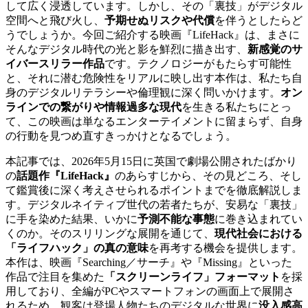
して広く浸透しています。しかし、その「裏技」がデジタル
空間へと飛び火し、
予期せぬリスクや代償
を伴うとしたらど
うでしょうか。今回ご紹介する映画『LifeHack』は、まさに
そんなデジタル時代の光と影を鮮烈に描き出す、
新感覚のサ
イバースリラー作品
です。テクノロジーがもたらす可能性
と、それに潜む危険性をリアルに映し出す本作は、私たち自
身のデジタルリテラシーや倫理観に深く問いかけます。
オン
ラインでの繋がりや情報過多な現代
を生きる私たちにとっ
て、この映画は単なるエンターテイメントに留まらず、自身
の行動を見つめ直すきっかけとなるでしょう。
本記事では、2026年5月15日に英国で劇場公開されたばかり
の
話題作『LifeHack』
のあらすじから、その見どころ、そし
て鑑賞後に深く考えさせられるポイントまでを徹底解説しま
す。デジタルネイティブ世代の若者たちが、安易な「裏技」
に手を染めた結果、いかに
予測不能な事態
に巻き込まれてい
くのか。そのスリリングな展開を通じて、
現代社会における
「ライフハック」の真の意味
を再考する機会を提供します。
本作は、映画『Searching／サーチ』や『Missing』といった
作品で注目を集めた
「スクリーンライフ」フォーマット
を採
用しており、全編がPCやスマートフォンの画面上で展開さ
れるため、観客は登場人物たちのデジタルな世界に
没入感高