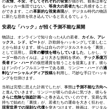
の
友情、不安、そしてそれぞれの背景
が描かれ、観客は単な
るハッカー集団ではない、
等身大の若者たち
に共感すること
ができます。この
革新的な視覚表現
が、デジタル時代の物語
に新たな息吹を吹き込んでいると言えるでしょう。
安易な「ハック」が招く予測不能な展開
物語は、オンラインで知り合った4人の若者、
カイル、アレ
ックス、シド、ピート
が、詐欺師をハッキングして楽しむこ
とから始まります。彼らは自らのデジタルスキルを「裏技」
として活用し、
日常の鬱憤を晴らしていました
。しかし、リ
ーダー格のカイルは、より大きな挑戦を求め、
テック系億万
長者ドン・ハード
の仮想通貨を狙うことを提案します。彼ら
はドンのインフルエンサーである娘、リンジー・ハードの
過
剰なソーシャルメディア投稿
を利用し、巧妙な手口でハッキ
ングを仕掛けます。
当初は完璧に思えた計画でしたが、事態は
予測不能な方向へ
と進んでいきます。リンジーが彼らの企みに気づき、彼らを
さらに危険な強盗計画
へと巻き込んでいくのです。安易な気
持ちで始めた「裏技」が、若者たちの運命を大きく狂わせ、
現実世界での深刻な代償
を突きつけます。映画は、デジタル