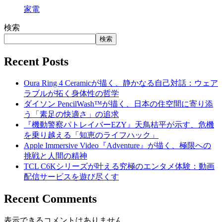
家電
検索
検索
Recent Posts
Oura Ring 4 Ceramicが描く、静かなる自己対話：ウェア
ラブルが拓く身体性の哲学
ダイソン PencilWash™が描く、日本の住空間に寄り添
う「素足の快適さ」の追求
『機動警察パトレイバーEZY』天鳥桔平が示す、危機
を乗り越える「知恵のライフハック」
Apple Immersive Video『Adventure』が描く、極限への
挑戦と人間の精神
TCL C6Kシリーズが叶える究極のエンタメ体験：動画
配信サービスを遊び尽くす
Recent Comments
表示できるコメントはありません。