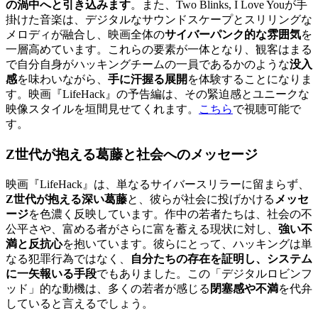
の渦中へと引き込みます
。また、Two Blinks, I Love Youが手
掛けた音楽は、デジタルなサウンドスケープとスリリングな
メロディが融合し、映画全体の
サイバーパンク的な雰囲気
を
一層高めています。これらの要素が一体となり、観客はまる
で自分自身がハッキングチームの一員であるかのような
没入
感
を味わいながら、
手に汗握る展開
を体験することになりま
す。映画『LifeHack』の予告編は、その緊迫感とユニークな
映像スタイルを垣間見せてくれます。
こちら
で視聴可能で
す。
Z世代が抱える葛藤と社会へのメッセージ
映画『LifeHack』は、単なるサイバースリラーに留まらず、
Z世代が抱える深い葛藤
と、彼らが社会に投げかける
メッセ
ージ
を色濃く反映しています。作中の若者たちは、社会の不
公平さや、富める者がさらに富を蓄える現状に対し、
強い不
満と反抗心
を抱いています。彼らにとって、ハッキングは単
なる犯罪行為ではなく、
自分たちの存在を証明し、システム
に一矢報いる手段
でもありました。この「デジタルロビンフ
ッド」的な動機は、多くの若者が感じる
閉塞感や不満
を代弁
していると言えるでしょう。