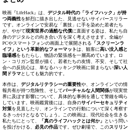
映画『LifeHack』は、
デジタル時代の「ライフハック」が持
つ両義性
を鮮烈に描き出した、見逃せないサイバースリラー
です。オンラインで安易な「裏技」に手を染めた若者たち
が、やがて
現実世界の過酷な代償
に直面する姿は、私たち自
身のデジタルとの向き合い方を深く考えさせます。全編が
PCやスマートフォンの画面上で展開される
「スクリーンラ
イフ」という革新的なフォーマット
は、観客に
高い没入感と
臨場感
をもたらし、物語の緊張感を一層高めています。ロ
ン・コリガン監督が描く、若者たちの友情、不安、そして社
会への反抗心は、単なるハッキング映画に留まらない
深い人
間ドラマ
としても魅力的です。
本作は、
デジタルリテラシーの重要性
や、オンラインでの情
報共有が持つ危険性、そして
バーチャルな人間関係
が現実世
界に及ぼす影響について、具体的な事例を通して警鐘を鳴ら
しています。映画鑑賞後には、自身の
サイバーセキュリティ
対策
を見直したり、オンラインでの行動について深く考察す
るきっかけとなるでしょう。この映画は、現代社会を生きる
私たちにとって、
「真のライフハックとは何か」
という問い
を投げかける、
必見の作品
です。ぜひ劇場で、この
スリリン