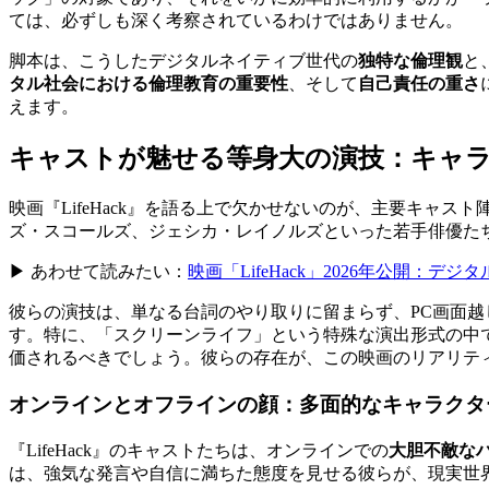
ては、必ずしも深く考察されているわけではありません。
脚本は、こうしたデジタルネイティブ世代の
独特な倫理観
と
タル社会における倫理教育の重要性
、そして
自己責任の重さ
えます。
キャストが魅せる等身大の演技：キャ
映画『LifeHack』を語る上で欠かせないのが、主要キャスト
ズ・スコールズ、ジェシカ・レイノルズといった若手俳優た
▶ あわせて読みたい：
映画「LifeHack」2026年公開：
彼らの演技は、単なる台詞のやり取りに留まらず、PC画面越
す。特に、「スクリーンライフ」という特殊な演出形式の中
価されるべきでしょう。彼らの存在が、この映画のリアリテ
オンラインとオフラインの顔：多面的なキャラクタ
『LifeHack』のキャストたちは、オンラインでの
大胆不敵な
は、強気な発言や自信に満ちた態度を見せる彼らが、現実世