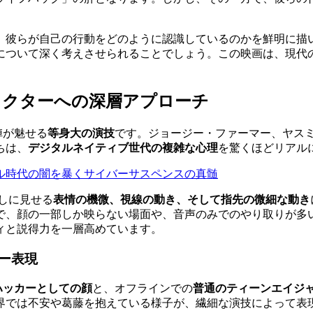
、彼らが自己の行動をどのように認識しているのかを鮮明に描
について深く考えさせられることでしょう。この映画は、現代
ラクターへの深層アプローチ
陣が魅せる
等身大の演技
です。ジョージー・ファーマー、ヤス
ちは、
デジタルネイティブ世代の複雑な心理
を驚くほどリアル
デジタル時代の闇を暴くサイバーサスペンスの真髄
しに見せる
表情の機微、視線の動き、そして指先の微細な動き
で、顔の一部しか映らない場面や、音声のみでのやり取りが多
ィと説得力を一層高めています。
ー表現
ハッカーとしての顔
と、オフラインでの
普通のティーンエイジ
界では不安や葛藤を抱えている様子が、繊細な演技によって表