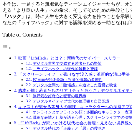
本作は、一見すると無邪気なティーンエイジャーたちが、オ
える「より良い人生」への希求、そしてそのための手段とし
「ハック」
は、時に人生を大きく変える力を持つことを示唆し
なたの「ライフハック」に対する認識を深める一助となれば
Table of Contents
映画『LifeHack』とは？：新時代のサイバー・スリラー
デジタル世界で交錯する若者たちの野望
「ライフハック」の現代的解釈と警鐘
「スクリーンライフ」が織りなす没入感：革新的な演出手法
PC画面が語る物語：視覚的情報の多層性
デジタル空間の「臨場感」を追求した音響と映像
脚本が描く若者たちのリアリティと危うさ：デジタルネイテ
無邪気な好奇心と犯罪の境界線
デジタルネイティブ世代の倫理観と自己認識
キャストが魅せる等身大の演技：キャラクターへの深層アプ
オンラインとオフラインの顔：多面的なキャラクター表
微細な表情と仕草が語る心理：スクリーンライフでの演
『LifeHack』が問いかける現代社会の倫理：見えない境界線
デジタル時代の「正義」と「悪」の曖昧さ