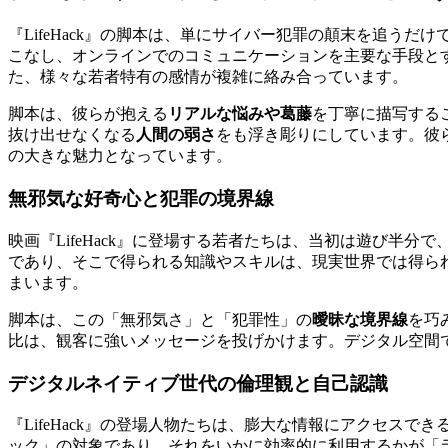
『LifeHack』の脚本は、単にサイバー犯罪の顛末を追うだ
こなし、オンラインでのコミュニケーションを主要な手段と
た、様々な若者特有の感情が複雑に絡み合っています。
脚本は、彼らが抱える
リアルな悩みや葛藤
を丁寧に描写する
抜け出せなくなる
人間の弱さ
をも浮き彫りにしています。彼
の大きな魅力となっています。
無邪気な好奇心と犯罪の境界線
映画『LifeHack』に登場する若者たちは、当初は遊び半分で
であり、そこで得られる知識やスキルは、現実世界では得ら
まいます。
脚本は、この「無邪気さ」と「犯罪性」の
曖昧な境界線
を巧
比は、観客に強いメッセージを投げかけます。デジタル空間
デジタルネイティブ世代の倫理観と自己認識
『LifeHack』の登場人物たちは、膨大な情報にアクセスで
ック」の対象であり、それをいかに効率的に利用するかが「