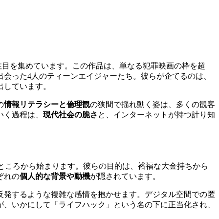
注目を集めています。この作品は、単なる犯罪映画の枠を超
出会った4人のティーンエイジャーたち。彼らが企てるのは、
出しています。
の
情報リテラシーと倫理観
の狭間で揺れ動く姿は、多くの観客
いく過程は、
現代社会の脆さ
と、インターネットが持つ計り知
ところから始まります。彼らの目的は、裕福な大金持ちから
ぞれの
個人的な背景や動機
が隠されています。
反発するような複雑な感情を抱かせます。デジタル空間での匿
が、いかにして「ライフハック」という名の下に正当化され、