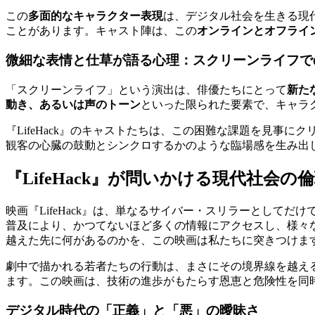
この
多面的なキャラクター表現
は、デジタル社会を生きる現
ことがあります。キャスト陣は、この
オンラインとオフライ
微細な表情と仕草が語る心理：スクリーンライフで
「スクリーンライフ」という演出は、俳優たちにとって
新た
動き、あるいは声のトーン
といった限られた要素で、キャラ
『LifeHack』のキャストたちは、この困難な課題を見事
観客の心臓の鼓動とシンクロするかのような臨場感を生み出
『LifeHack』が問いかける現代社会
映画『LifeHack』は、単なるサイバー・スリラーとしてだけ
普及により、かつてないほど多くの情報にアクセスし、様々
越えた先に何があるのかを、この映画は私たちに突きつけま
劇中で描かれる若者たちの行動は、まさにその境界線を越え
ます。この映画は、技術の進歩がもたらす恩恵と危険性を同
デジタル時代の「正義」と「悪」の曖昧さ