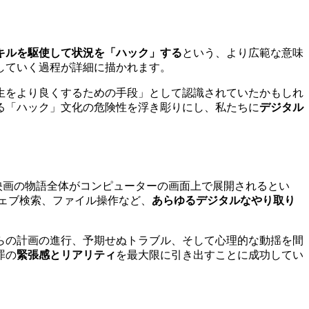
キルを駆使して状況を「ハック」する
という、より広範な意味
していく過程が詳細に描かれます。
生をより良くするための手段」として認識されていたかもしれ
る「ハック」文化の危険性を浮き彫りにし、私たちに
デジタル
映画の物語全体がコンピューターの画面上で展開されるとい
ェブ検索、ファイル操作など、
あらゆるデジタルなやり取り
らの計画の進行、予期せぬトラブル、そして心理的な動揺を間
罪の
緊張感とリアリティ
を最大限に引き出すことに成功してい