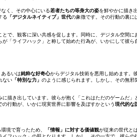
けでなく、その中心にいる
若者たちの等身大の姿
を鮮やかに描き
する
「デジタルネイティブ」世代
の象徴です。その行動の裏に
ことで、観客に深い共感を促します。同時に、デジタル空間に
らが「ライフハック」と称して始めた行為が、いかにして彼ら
、あるいは
純粋な好奇心
からデジタル技術を悪用し始めます。
れない
「特別な力」
のように感じられます。しかし、その無邪
みに描き出しています。彼らが抱く「これはただのゲームだ」
での行動が、いかに現実世界に影響を及ぼすかという
現代的な
きる環境で育ったため、
「情報」に対する価値観
が従来の世代と
ライフハック」の肝となります。しかし、その一方で、彼らの