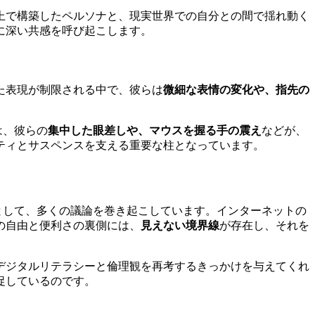
上で構築したペルソナと、現実世界での自分との間で揺れ動く
に深い共感を呼び起こします。
た表現が制限される中で、彼らは
微細な表情の変化や、指先の
は、彼らの
集中した眼差しや、マウスを握る手の震え
などが、
ティとサスペンスを支える重要な柱となっています。
として、多くの議論を巻き起こしています。インターネットの
の自由と便利さの裏側には、
見えない境界線
が存在し、それを
デジタルリテラシーと倫理観を再考するきっかけを与えてくれ
促しているのです。