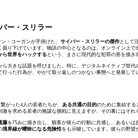
サイバー・スリラー
督ロナン・コーガンが手掛けた、
サイバー・スリラーの傑作
として
く掘り下げています。物語の中心となるのは、オンライン上で
から世界をハックする
という、まさに現代的な犯罪の形を描き
から大きな話題を呼びました。特に、デジタルネイティブ世代
て行った行為が、やがて取り返しのつかない事態へと発展して
じて繋がった4人の若者たちが、
ある共通の目的
のために集結する
刺激を求める若者の無謀な挑戦に見えますが、その裏にはそれ
葛藤
を巧みに描き出し、観客が彼らの行動に共感し、あるいは
の
境界線が曖昧になる危険性
をも示唆しています。彼らの野望
。