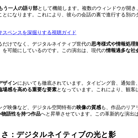
もう一人の語り部
として機能します。複数のウィンドウが開き
ことになります。これにより、彼らの会話の裏で進行する別の
バーサスペンスを深掘りする視聴ガイド
るだけでなく、デジタルネイティブ世代の
思考様式や情報処理
」を可能にしているのです。この演出は、現代の
情報過多な社
デザイン
においても徹底されています。タイピング音、通知音
臨場感を高める重要な要素
となっています。これにより、観客
ング映像など、デジタル空間特有の
映像の質感
も、作品のリア
い物語性を持つ作品
へと昇華させています。この革新的な演出
うさ：デジタルネイティブの光と影