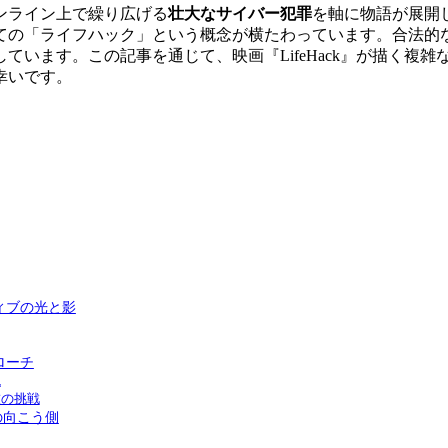
ンライン上で繰り広げる
壮大なサイバー犯罪
を軸に物語が展開
ての「ライフハック」という概念が横たわっています。合法的
ています。この記事を通じて、映画『LifeHack』が描く複
幸いです。
ィブの光と影
ローチ
現
技の挑戦
の向こう側