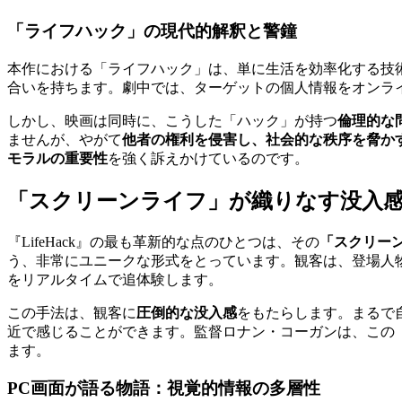
「ライフハック」の現代的解釈と警鐘
本作における「ライフハック」は、単に生活を効率化する技
合いを持ちます。劇中では、ターゲットの個人情報をオンラ
しかし、映画は同時に、こうした「ハック」が持つ
倫理的な
ませんが、やがて
他者の権利を侵害し、社会的な秩序を脅か
モラルの重要性
を強く訴えかけているのです。
「スクリーンライフ」が織りなす没入感
『LifeHack』の最も革新的な点のひとつは、その
「スクリー
う、非常にユニークな形式をとっています。観客は、登場人
をリアルタイムで追体験します。
この手法は、観客に
圧倒的な没入感
をもたらします。まるで
近で感じることができます。監督ロナン・コーガンは、この
ます。
PC画面が語る物語：視覚的情報の多層性