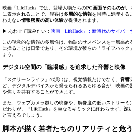
映画『LifeHack』では、登場人物たちの
PC画面そのものが、
に表示されることで、観客は
多層的な情報
を同時に処理する
わえない
情報密度の高い体験
が提供されます。
▶ あわせて読みたい：
映画「LifeHack」：新時代のサイ
この視覚的な情報の多層性は、物語のサスペンスを一層高め
に操ることは日常であり、その環境が彼らの「ライフハック
ょう。
デジタル空間の「臨場感」を追求した音響と映像
「スクリーンライフ」の演出は、視覚情報だけでなく、
音響
ど、デジタルデバイスから発せられるあらゆる音が、映画の
や焦りを共有することができます。
また、ウェブカメラ越しの映像や、解像度の低いストリーミ
だわりが、『LifeHack』を単なるギミックに終わらせず、
深
と言えるでしょう。
脚本が描く若者たちのリアリティと危