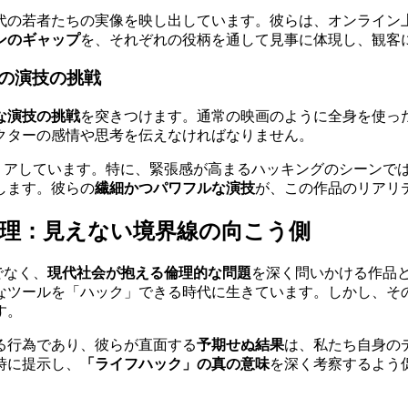
代の若者たちの実像を映し出しています。彼らは、オンライン
ンのギャップ
を、それぞれの役柄を通して見事に体現し、観客
の演技の挑戦
な演技の挑戦
を突きつけます。通常の映画のように全身を使っ
クターの感情や思考を伝えなければなりません。
にクリアしています。特に、緊張感が高まるハッキングのシーンで
します。彼らの
繊細かつパワフルな演技
が、この作品のリアリ
の倫理：見えない境界線の向こう側
でなく、
現代社会が抱える倫理的な問題
を深く問いかける作品
なツールを「ハック」できる時代に生きています。しかし、そ
す。
る行為であり、彼らが直面する
予期せぬ結果
は、私たち自身の
時に提示し、
「ライフハック」の真の意味
を深く考察するよう