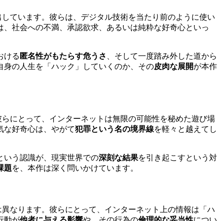
出しています。彼らは、デジタル技術を当たり前のように使い
は、社会への不満、承認欲求、あるいは純粋な好奇心といっ
おける
匿名性がもたらす危うさ
、そして一度踏み外した道から
自身の人生を「ハック」していくのか、その
皮肉な展開
が本作
彼らにとって、インターネットは無限の可能性を秘めた遊び場
気な好奇心は、やがて
犯罪という名の境界線
を軽々と越えてし
という認識が、現実世界での
深刻な結果
を引き起こすという対
課題
を、本作は深く問いかけています。
は異なります。彼らにとって、インターネット上の情報は「ハ
行動が
他者に与える影響
や、その行為の
倫理的な妥当性
につい