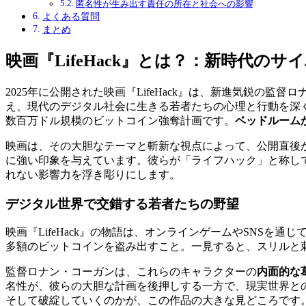
匿名性が生み出す責任の所在と社会への影響
よくある質問
まとめ
映画『LifeHack』とは？：新時代の
2025年に公開された映画『LifeHack』は、新進気鋭の監
え、現代のデジタル社会に生きる若者たちの心理と行動を深
数百万ドル規模のビットコイン強奪計画です。
ベッドルーム
映画は、その大胆なテーマと斬新な視点によって、公開直後
に強い印象を与えています。彼らが「ライフハック」と称し
れない影響力を浮き彫りにします。
デジタル世界で交錯する若者たちの野望
映画『LifeHack』の物語は、オンラインゲームやSNSを通
多額のビットコインを盗み出すこと。一見すると、スリルと
監督ロナン・コーガンは、これらのキャラクターの
内面的な
名性が、彼らの大胆な計画を後押しする一方で、現実世界と
そして破綻していくのかが、この作品の大きな見どころです