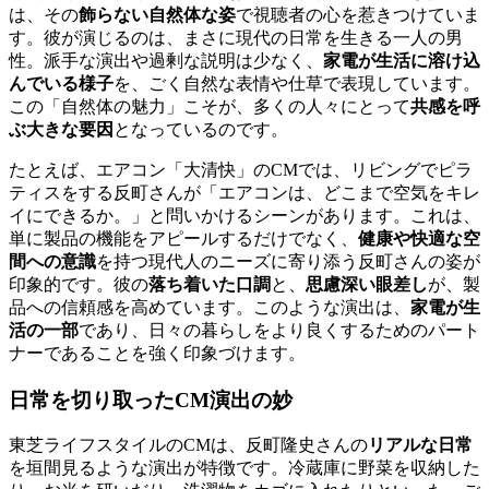
は、その
飾らない自然体な姿
で視聴者の心を惹きつけていま
す。彼が演じるのは、まさに現代の日常を生きる一人の男
性。派手な演出や過剰な説明は少なく、
家電が生活に溶け込
んでいる様子
を、ごく自然な表情や仕草で表現しています。
この「自然体の魅力」こそが、多くの人々にとって
共感を呼
ぶ大きな要因
となっているのです。
たとえば、エアコン「大清快」のCMでは、リビングでピラ
ティスをする反町さんが「エアコンは、どこまで空気をキレ
イにできるか。」と問いかけるシーンがあります。これは、
単に製品の機能をアピールするだけでなく、
健康や快適な空
間への意識
を持つ現代人のニーズに寄り添う反町さんの姿が
印象的です。彼の
落ち着いた口調
と、
思慮深い眼差し
が、製
品への信頼感を高めています。このような演出は、
家電が生
活の一部
であり、日々の暮らしをより良くするためのパート
ナーであることを強く印象づけます。
日常を切り取ったCM演出の妙
東芝ライフスタイルのCMは、反町隆史さんの
リアルな日常
を垣間見るような演出が特徴です。冷蔵庫に野菜を収納した