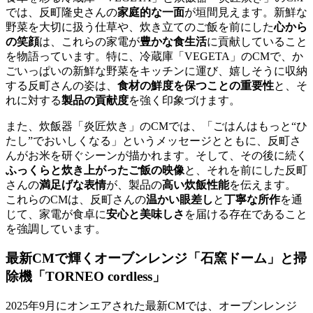
では、反町隆史さんの
家庭的な一面
が垣間見えます。新鮮な
野菜を大切に扱う仕草や、炊き立てのご飯を前にした
心から
の笑顔
は、これらの家電が
豊かな食生活
に貢献していること
を物語っています。特に、冷蔵庫「VEGETA」のCMで、か
ごいっぱいの新鮮な野菜をキッチンに運び、嬉しそうに収納
する反町さんの姿は、
食材の鮮度を保つことの重要性
と、そ
れに対する
製品の貢献度
を強く印象づけます。
また、炊飯器「炎匠炊き」のCMでは、「ごはんはもっと“ひ
たし”でおいしくなる」というメッセージとともに、反町さ
んがお米を研ぐシーンが描かれます。そして、その後に続く
ふっくらと炊き上がったご飯の映像
と、それを前にした反町
さんの
満足げな表情
が、製品の
高い炊飯性能
を伝えます。
これらのCMは、反町さんの
温かい眼差し
と
丁寧な所作
を通
じて、家電が食卓に
安心と美味しさ
を届ける存在であること
を強調しています。
最新CMで輝くオーブンレンジ「石窯ドーム」と掃
除機「TORNEO cordless」
2025年9月にオンエアされた最新CMでは、オーブンレンジ