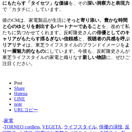
にもたらす「タイセツ」な価値
を、その
深い洞察力と表現力
で「カタチに」しています。
彼のCMは、家電製品が生活に
そっと寄り添い、豊かな時間
と心のゆとりを創出するパートナーであること
を、改めて私
たちに気づかせてくれます。反町隆史さんの
俳優としてのキ
ャリアがもたらす揺るぎない信頼感
と、
視聴者の共感を呼ぶ
リアリティ
は、東芝ライフスタイルのブランドイメージを
よ
り一層魅力的なもの
にしています。今後も、反町隆史さんが
東芝ライフスタイルの家電と織りなす
新しい物語
に、ぜひご
注目ください。
Post
Share
Hatena
LINE
note
URLコピー
-
家電
-
TORNEO cordless
,
VEGETA
,
ライフスタイル
,
俳優の演技
,
反