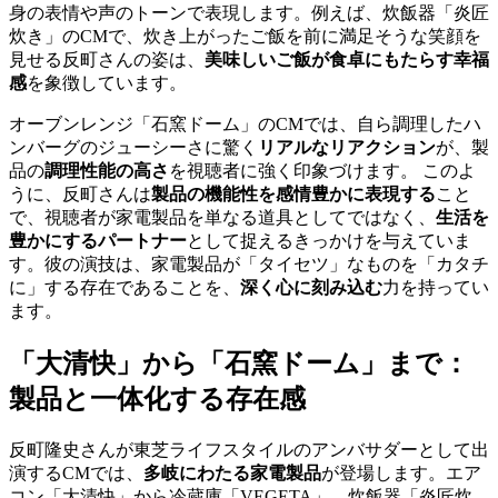
身の表情や声のトーンで表現します。例えば、炊飯器「炎匠
炊き」のCMで、炊き上がったご飯を前に満足そうな笑顔を
見せる反町さんの姿は、
美味しいご飯が食卓にもたらす幸福
感
を象徴しています。
オーブンレンジ「石窯ドーム」のCMでは、自ら調理したハ
ンバーグのジューシーさに驚く
リアルなリアクション
が、製
品の
調理性能の高さ
を視聴者に強く印象づけます。 このよ
うに、反町さんは
製品の機能性を感情豊かに表現する
こと
で、視聴者が家電製品を単なる道具としてではなく、
生活を
豊かにするパートナー
として捉えるきっかけを与えていま
す。彼の演技は、家電製品が「タイセツ」なものを「カタチ
に」する存在であることを、
深く心に刻み込む
力を持ってい
ます。
「大清快」から「石窯ドーム」まで：
製品と一体化する存在感
反町隆史さんが東芝ライフスタイルのアンバサダーとして出
演するCMでは、
多岐にわたる家電製品
が登場します。エア
コン「大清快」から冷蔵庫「VEGETA」、炊飯器「炎匠炊