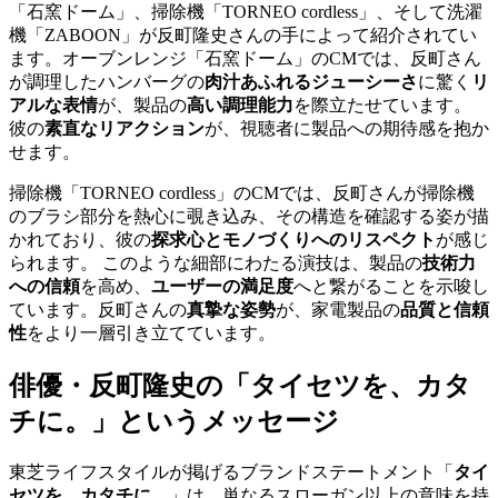
「石窯ドーム」、掃除機「TORNEO cordless」、そして洗濯
機「ZABOON」が反町隆史さんの手によって紹介されてい
ます。オーブンレンジ「石窯ドーム」のCMでは、反町さん
が調理したハンバーグの
肉汁あふれるジューシーさ
に驚く
リ
アルな表情
が、製品の
高い調理能力
を際立たせています。
彼の
素直なリアクション
が、視聴者に製品への期待感を抱か
せます。
掃除機「TORNEO cordless」のCMでは、反町さんが掃除機
のブラシ部分を熱心に覗き込み、その構造を確認する姿が描
かれており、彼の
探求心とモノづくりへのリスペクト
が感じ
られます。 このような細部にわたる演技は、製品の
技術力
への信頼
を高め、
ユーザーの満足度
へと繋がることを示唆し
ています。反町さんの
真摯な姿勢
が、家電製品の
品質と信頼
性
をより一層引き立てています。
俳優・反町隆史の「タイセツを、カタ
チに。」というメッセージ
東芝ライフスタイルが掲げるブランドステートメント「
タイ
セツを、カタチに。
」は、単なるスローガン以上の意味を持