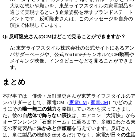
大切な想いや願いを、東芝ライフスタイルの家電製品を
通じて実現するという企業姿勢を示すブランドステート
メントです。反町隆史さんは、このメッセージを自身の
演技で体現しています。
Q: 反町隆史さんのCMはどこで見ることができますか？
A: 東芝ライフスタイル株式会社の公式サイトにあるアン
バサダーページや、公式YouTubeチャンネルでCM動画や
メイキング映像、インタビューなどを見ることができま
す。
まとめ
本記事では、俳優・反町隆史さんが東芝ライフスタイルのア
ンバサダーとして、
家電CM（
家電CM
/
家電CM
）
でどのよ
うにその
唯一無二の魅力
を発揮しているかを探ってきまし
た。彼の
自然体で飾らない演技
は、エアコン「大清快」から
オーブンレンジ「石窯ドーム」に至るまで、多岐にわたる東
芝の家電製品に
温かみと信頼感
を与えています。反町さん
は、単に製品の機能を伝えるだけでなく、家電が
日々の生活