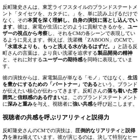
反町隆史さんは、東芝ライフスタイルのブランドステートメ
ント「タイセツを、カタチに。」を、単に読み上げるだけで
なく、その
本質を深く理解し、自身の演技に落とし込んでい
ます
。彼は、家電が生活にどのように貢献できるかを、
ユー
ザーの視点から考察
し、それをCMの各シーンで表現してい
るように見えます。例えば、洗濯機「ZABOON」のCMで、
「水道水よりも、もっと洗える水があるはずだ。」
と語る反
町さんの言葉は、より良い洗濯を追求する
製品開発の精神
と、それに対する
ユーザーの期待感
を同時に表現していま
す。
彼の演技からは、家電製品が単なる「モノ」ではなく、
生活
を豊かにするための「パートナー」である
という、ブランド
が伝えたい核心が伝わってきます。反町さんの
落ち着いた雰
囲気
と
信頼感のある佇まい
は、このブランドステートメント
に
深みと重み
を与え、視聴者に
強い共感
を呼び起こします。
視聴者の共感を呼ぶリアリティと説得力
反町隆史さんのCMでの演技は、
圧倒的なリアリティ
と
説得
力
を兼ね備えています。彼が演じるのは、決して特別なヒー