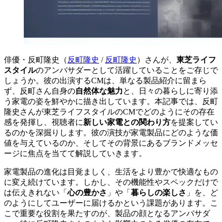
俳優・
反町隆史（
反町隆史
/
反町隆史
）
さんが、
東芝ライフ
スタイル
のアンバサダーとして活躍していることをご存じで
しょうか。彼の出演するCMは、単なる製品紹介に留まら
ず、反町さん自身の
自然体な魅力
と、日々の暮らしに寄り添
う家電の姿を鮮やかに描き出しています。本記事では、反町
隆史さんが東芝ライフスタイルのCMでどのようにその存在
感を発揮し、視聴者に
新しい家電との関わり方
を提案してい
るのかを深掘りします。彼の演技が家電製品にどのような価
値を与えているのか、そしてその背景にあるブランドメッセ
ージに焦点を当てて解説していきます。
家電製品の進化は目覚ましく、生活をより豊かで快適なもの
に変え続けています。しかし、その機能性やスペックだけで
は伝えきれない「
心の豊かさ
」や「
暮らしの楽しさ
」を、ど
のようにしてユーザーに届けるかという課題があります。こ
こで重要な役割を果たすのが、製品の顔となるアンバサダ