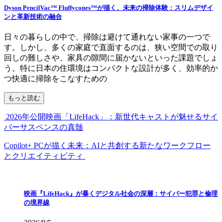
Dyson PencilVac™ Fluffycones™が描く、未来の掃除体験：スリムデザイ
ンと革新技術の融合
日々の暮らしの中で、掃除は避けて通れない家事の一つで
す。しかし、多くの家庭で直面するのは、狭い空間での取り
回しの難しさや、家具の隙間に届かないといった課題でしょ
う。特に日本の住環境はコンパクトな設計が多く、効率的か
つ快適に掃除をこなすための
もっと読む
2026年公開映画「LifeHack」：新世代キャストが魅せるサイ
バーサスペンスの真髄
Copilot+ PCが描く未来：AIと共創する新たなワークフロー
とクリエイティビティ
映画『LifeHack』が暴くデジタル社会の深層：サイバー犯罪と倫理
の境界線