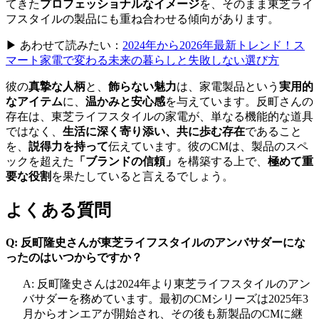
てきた
プロフェッショナルなイメージ
を、そのまま東芝ライ
フスタイルの製品にも重ね合わせる傾向があります。
▶ あわせて読みたい：
2024年から2026年最新トレンド！ス
マート家電で変わる未来の暮らしと失敗しない選び方
彼の
真摯な人柄
と、
飾らない魅力
は、家電製品という
実用的
なアイテム
に、
温かみと安心感
を与えています。反町さんの
存在は、東芝ライフスタイルの家電が、単なる機能的な道具
ではなく、
生活に深く寄り添い、共に歩む存在
であること
を、
説得力を持って
伝えています。彼のCMは、製品のスペ
ックを超えた
「ブランドの信頼」
を構築する上で、
極めて重
要な役割
を果たしていると言えるでしょう。
よくある質問
Q: 反町隆史さんが東芝ライフスタイルのアンバサダーにな
ったのはいつからですか？
A: 反町隆史さんは2024年より東芝ライフスタイルのアン
バサダーを務めています。最初のCMシリーズは2025年3
月からオンエアが開始され、その後も新製品のCMに継