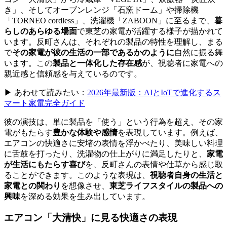
き」、そしてオーブンレンジ「石窯ドーム」や掃除機
「TORNEO cordless」、洗濯機「ZABOON」に至るまで、
暮
らしのあらゆる場面
で東芝の家電が活躍する様子が描かれて
います。反町さんは、それぞれの製品の特性を理解し、まる
で
その家電が彼の生活の一部であるかのように
自然に振る舞
います。この
製品と一体化した存在感
が、視聴者に家電への
親近感と信頼感を与えているのです。
▶ あわせて読みたい：
2026年最新版：AIとIoTで進化するス
マート家電完全ガイド
彼の演技は、単に製品を「使う」という行為を超え、その家
電がもたらす
豊かな体験や感情
を表現しています。例えば、
エアコンの快適さに安堵の表情を浮かべたり、美味しい料理
に舌鼓を打ったり、洗濯物の仕上がりに満足したりと、
家電
が生活にもたらす喜び
を、反町さんの表情や仕草から感じ取
ることができます。このような表現は、
視聴者自身の生活と
家電との関わり
を想像させ、
東芝ライフスタイルの製品への
興味
を深める効果を生み出しています。
エアコン「大清快」に見る快適さの表現