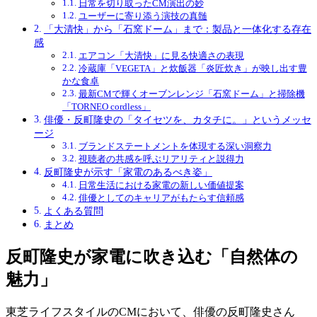
日常を切り取ったCM演出の妙
ユーザーに寄り添う演技の真髄
「大清快」から「石窯ドーム」まで：製品と一体化する存在
感
エアコン「大清快」に見る快適さの表現
冷蔵庫「VEGETA」と炊飯器「炎匠炊き」が映し出す豊
かな食卓
最新CMで輝くオーブンレンジ「石窯ドーム」と掃除機
「TORNEO cordless」
俳優・反町隆史の「タイセツを、カタチに。」というメッセ
ージ
ブランドステートメントを体現する深い洞察力
視聴者の共感を呼ぶリアリティと説得力
反町隆史が示す「家電のあるべき姿」
日常生活における家電の新しい価値提案
俳優としてのキャリアがもたらす信頼感
よくある質問
まとめ
反町隆史が家電に吹き込む「自然体の
魅力」
東芝ライフスタイルのCMにおいて、俳優の反町隆史さん