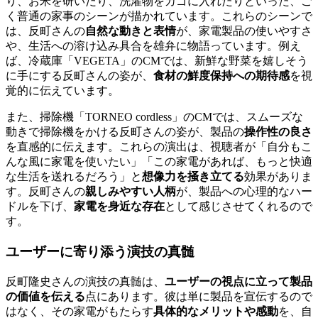
り、お米を研いだり、洗濯物をカゴに入れたりといった、ご
く普通の家事のシーンが描かれています。これらのシーンで
は、反町さんの
自然な動きと表情
が、家電製品の使いやすさ
や、生活への溶け込み具合を雄弁に物語っています。例え
ば、冷蔵庫「VEGETA」のCMでは、新鮮な野菜を嬉しそう
に手にする反町さんの姿が、
食材の鮮度保持への期待感
を視
覚的に伝えています。
また、掃除機「TORNEO cordless」のCMでは、スムーズな
動きで掃除機をかける反町さんの姿が、製品の
操作性の良さ
を直感的に伝えます。これらの演出は、視聴者が「自分もこ
んな風に家電を使いたい」「この家電があれば、もっと快適
な生活を送れるだろう」と
想像力を掻き立てる
効果がありま
す。反町さんの
親しみやすい人柄
が、製品への心理的なハー
ドルを下げ、
家電を身近な存在
として感じさせてくれるので
す。
ユーザーに寄り添う演技の真髄
反町隆史さんの演技の真髄は、
ユーザーの視点に立って製品
の価値を伝える
点にあります。彼は単に製品を宣伝するので
はなく、その家電がもたらす
具体的なメリットや感動
を、自