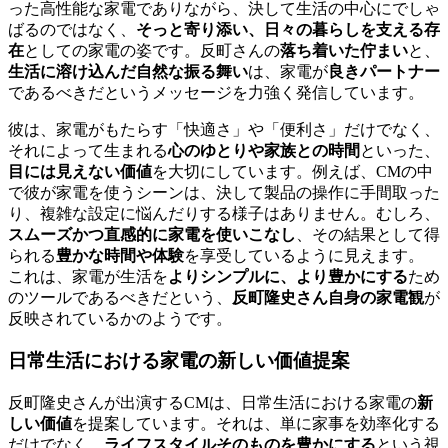
った高性能な家電でありながら、決して生活の中心にでしゃ
ばるのではなく、
そっと寄り添い、日々の暮らしを支える存
在
としての家電の姿です。反町さんの
落ち着いた佇まい
と、
生活に溶け込んだ自然な振る舞い
は、家電が
良きパートナー
であるべきだというメッセージを力強く発信しています。
彼は、家電がもたらす「快適さ」や「便利さ」だけでなく、
それによって生まれる
心のゆとりや家族との時間
といった、
目には見えない価値
を大切にしています。例えば、CMの中
で彼が家電を使うシーンは、決して製品の操作に手間取った
り、複雑な設定に悩んだりする様子はありません。むしろ、
スムーズかつ直感的に家電を使いこなし
、その結果として得
られる
豊かな時間や体験
を享受しているように見えます。
これは、家電が生活を
よりシンプルに、より豊かにする
ため
のツールであるべきだという、
反町隆史さん自身の家電観
が
反映されているかのようです。
日常生活における家電の新しい価値提案
反町隆史さんが出演するCMは、日常生活における家電の
新
しい価値
を提案しています。それは、単に家事を効率化する
だけでなく、
ライフスタイルそのものを豊かにする
という視