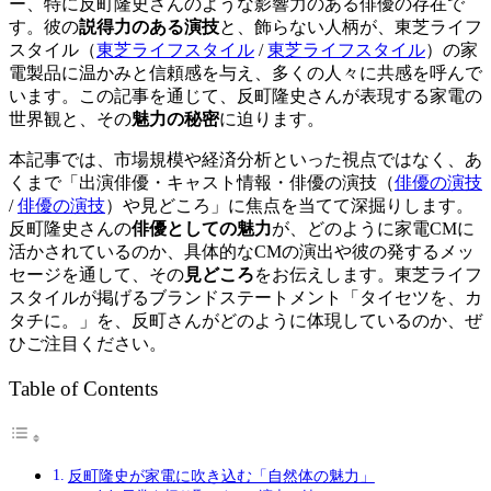
ー、特に反町隆史さんのような影響力のある俳優の存在で
す。彼の
説得力のある演技
と、飾らない人柄が、
東芝ライフ
スタイル（
東芝ライフスタイル
/
東芝ライフスタイル
）
の家
電製品に温かみと信頼感を与え、多くの人々に共感を呼んで
います。この記事を通じて、反町隆史さんが表現する家電の
世界観と、その
魅力の秘密
に迫ります。
本記事では、市場規模や経済分析といった視点ではなく、あ
くまで「出演俳優・キャスト情報・
俳優の演技（
俳優の演技
/
俳優の演技
）
や見どころ」に焦点を当てて深掘りします。
反町隆史さんの
俳優としての魅力
が、どのように家電CMに
活かされているのか、具体的なCMの演出や彼の発するメッ
セージを通して、その
見どころ
をお伝えします。東芝ライフ
スタイルが掲げるブランドステートメント「タイセツを、カ
タチに。」を、反町さんがどのように体現しているのか、ぜ
ひご注目ください。
Table of Contents
反町隆史が家電に吹き込む「自然体の魅力」