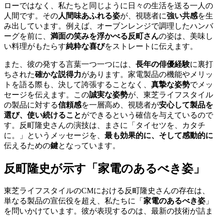
ローではなく、私たちと同じように日々の生活を送る一人の
人間です。その
人間味あふれる姿
が、視聴者に
強い共感
を生
み出しています。例えば、オーブンレンジで調理したハンバ
ーグを前に、
満面の笑みを浮かべる反町さん
の姿は、美味し
い料理がもたらす
純粋な喜び
をストレートに伝えます。
また、彼の発する言葉一つ一つには、
長年の俳優経験
に裏打
ちされた
確かな説得力
があります。家電製品の機能やメリッ
トを語る際も、決して誇張することなく、
真摯な姿勢
でメッ
セージを伝えます。この
誠実な姿勢
が、東芝ライフスタイル
の製品に対する
信頼感
を一層高め、視聴者が
安心して製品を
選び、使い続けること
ができるという確信を与えているので
す。反町隆史さんの演技は、まさに「タイセツを、カタチ
に。」というメッセージを、
最も効果的に、そして感動的に
伝えるための
鍵
となっています。
反町隆史が示す「家電のあるべき姿」
東芝ライフスタイルのCMにおける反町隆史さんの存在は、
単なる製品の宣伝役を超え、私たちに「
家電のあるべき姿
」
を問いかけています。彼が表現するのは、最新の技術が詰ま