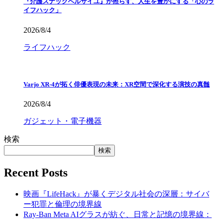
『介護スナックベルサイユ』が照らす、人生を豊かにする「心のラ
イフハック」
2026/8/4
ライフハック
Varjo XR-4が拓く俳優表現の未来：XR空間で深化する演技の真髄
2026/8/4
ガジェット・電子機器
検索
検索
Recent Posts
映画『LifeHack』が暴くデジタル社会の深層：サイバ
ー犯罪と倫理の境界線
Ray-Ban Meta AIグラスが紡ぐ、日常と記憶の境界線：