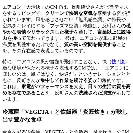
エアコン「大清快」のCMでは、反町隆史さんがピラティス
をするリビングで、
クリーンで快適な空気
を享受する姿が描
かれています。風を感じさせない「無風感空調」の特長や、
空気をキレイにする「プラズマ空清」機能は、反町さんの
穏
やかな表情
や
リラックスした様子
を通して、
言葉以上に説得
力を持って
伝わってきます。 彼は、エアコンが単に部屋の
温度を調整するだけでなく、
質の高い空間を提供すること
を、その存在感で表現しているのです。
特に、エアコンの風が書類を飛ばすことなく、
快（
快
/
快
）
適な環境が保たれる様子を表現するCMでは、「エアコンに
ほしいのは、風ではなく、快適だ」というナレーションとと
もに、反町さんが
集中して作業を続ける姿
が印象的です。
これは、
家電がパフォーマンスを支え、日々の生活の質を高
める存在であること
を、反町さんの
洗練された演技
が示して
います。
冷蔵庫「VEGETA」と炊飯器「炎匠炊き」が映し
出す豊かな食卓
食卓を彩る冷蔵庫「VEGETA」と炊飯器「炎匠炊き」のCM