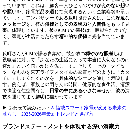
っています。これは、顧客一人ひとりの
かけがえのない想い
や願い
を、家電製品を通じて実現するという企業姿勢を示し
ています。アンバサダーである反町隆史さんは、この
深遠な
メッセージ
を、彼の
俳優としての表現力
と
人間性
をもって見
事に体現しています。彼のCMでの演技は、機能性だけでな
く、家電が生活にもたらす
精神的な価値
に光を当てていま
す。
反町さんがCMで語る言葉や、彼が放つ
穏やかな眼差し
は、
視聴者に対して「あなたの生活にとって本当に大切なものは
何か」という問いかけを促します。そして、その「タイセ
ツ」なものを東芝ライフスタイルの家電がどのように「カタ
チに」してくれるのかを、
具体的なシーン
を通して示唆しま
す。例えば、家族との団らんの時間、健康的な食生活、清潔
で快適な住空間など、
日常の中にある小さな幸せ
が、彼の演
技を通じて
より鮮明に
描かれています。
▶ あわせて読みたい：
AI搭載スマート家電が変える未来の
暮らし：2025-2026年最新トレンドと選び方
ブランドステートメントを体現する深い洞察力