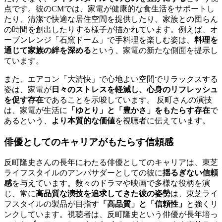
点です。彼のCMでは、家電が健康的な食生活をサポートし
たり、清潔で快適な居住空間を提供したり、家族との団らん
の時間を創出したりする様子が描かれています。例えば、オ
ーブンレンジ「石窯ドーム」で手料理を楽しむ姿は、
料理を
通じて家族の絆を深める
という、家電の新たな側面を提示し
ています。
また、エアコン「大清快」で心地よい空間でリラックスする
姿は、家電が
日々のストレスを軽減し、心身のリフレッシュ
を促す存在
であることを示唆しています。 反町さんの演技
は、家電が生活に
「ゆとり」と「豊かさ」をもたらす存在
で
あるという、
より本質的な価値
を視聴者に伝えています。
俳優としてのキャリアがもたらす信頼感
反町隆史さんの長年にわたる俳優としてのキャリアは、東芝
ライフスタイルのアンバサダーとしての彼に
揺るぎない信頼
感
を与えています。数々のドラマや映画で多様な役柄を演
じ、常に
高品質な演技を追求してきた彼の姿勢
は、東芝ライ
フスタイルの製品が目指す
「高品質」と「信頼性」
と強くリ
ンクしています。視聴者は、反町隆史という俳優が長年培っ