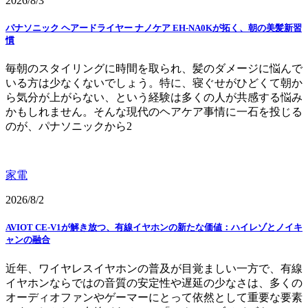
2026/8/3
パナソニック ヘアードライヤー ナノケア EH-NA0Kが拓く、朝の美髪新習
慣
毎朝のスタイリングに時間を取られ、髪のダメージに悩んで
いる方は少なくないでしょう。特に、寝ぐせがひどくて朝か
ら気分が上がらない、という経験は多くの人が共感する悩み
かもしれません。そんな現代のヘアケア事情に一石を投じる
のが、パナソニックから2
家電
2026/8/2
AVIOT CE-V1が解き放つ、有線イヤホンの新たな価値：ハイレゾとノイキ
ャンの融合
近年、ワイヤレスイヤホンの普及が目覚ましい一方で、有線
イヤホンならではの音質の安定性や遅延の少なさは、多くの
オーディオファンやゲーマーにとって依然として重要な要素