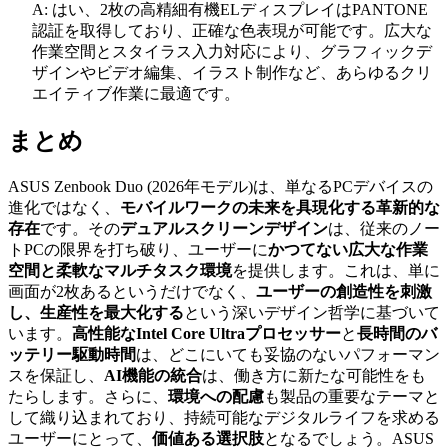
A: はい、2枚の高精細有機ELディスプレイはPANTONE
認証を取得しており、正確な色表現が可能です。広大な
作業空間とスタイラス入力対応により、グラフィックデ
ザインやビデオ編集、イラスト制作など、あらゆるクリ
エイティブ作業に最適です。
まとめ
ASUS Zenbook Duo (2026年モデル)は、単なるPCデバイスの
進化ではなく、
モバイルワークの未来を具現化する革新的な
存在
です。その
デュアルスクリーンデザイン
は、従来のノー
トPCの限界を打ち破り、ユーザーに
かつてない広大な作業
空間と柔軟なマルチタスク環境
を提供します。これは、単に
画面が2枚あるというだけでなく、
ユーザーの創造性を刺激
し、生産性を最大化する
という深いデザイン哲学に基づいて
います。
高性能なIntel Core Ultraプロセッサー
と
長時間のバ
ッテリー駆動時間
は、どこにいても妥協のないパフォーマン
スを保証し、
AI機能の統合
は、働き方に新たな可能性をも
たらします。さらに、
環境への配慮
も製品の重要なテーマと
して織り込まれており、持続可能なデジタルライフを求める
ユーザーにとって、
価値ある選択肢
となるでしょう。ASUS