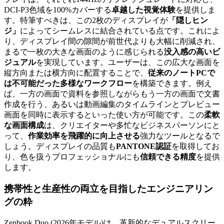
DCI-P3色域を100%カバーする
卓越した視覚体験
を提供しま
す。特筆すべきは、この2枚のディスプレイが
「隠しヒン
ジ」
によってシームレスに結合されている点です。これによ
り、ディスプレイ間の隙間が前世代よりも大幅に削減され、
まるで一枚の大きな画面のように感じられる
没入感の高いビ
ジュアル
を実現しています。ユーザーは、この広大な画面を
縦方向または横方向に配置することで、
従来のノートPCで
は不可能だった多様なワークフロー
を構築できます。例え
ば、一方の画面で資料を参照しながらもう一方の画面で文書
作成を行う、あるいは動画編集のタイムラインとプレビュー
画面を同時に表示するといった使い方が可能です。この
柔軟
な画面構成
は、クリエイターや多忙なビジネスパーソンにと
って、
作業効率を飛躍的に向上させる
強力なツールとなるで
しょう。ディスプレイの品質も
PANTONE認証
を取得してお
り、色を扱うプロフェッショナルにも
信頼できる精度
を提供
します。
携帯性と生産性
の両立を目指した
エンジニアリン
グの粋
Zenbook Duo (2026年モデル)は、革新的なデュアルスクリー