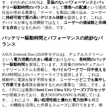
す。そのためにASUSは、
妥協のないパフォーマンスとバッ
テリー駆動時間のバランス
、そして
環境への配慮
という現代
社会が求める重要な「テーマ」を製品に織り込み、ユーザー
に
持続可能で質の高いデジタル体験
を提供します。これは、
デバイスが単なる消費財ではなく、
ユーザーの価値観と共鳴
する存在
となるための「演出」です。
バッテリー駆動時間
と
パフォーマンス
の絶妙なバ
ランス
ASUS Zenbook Duo (2026年モデル)は、デュアルスクリーン
という
電力消費の大きい構成
でありながら、
長時間のバッテ
リー駆動時間
を実現しています。大容量の99Whデュアルバ
ッテリーシステムを搭載し、
モバイルワークで一日中使える
約18時間以上のバッテリーライフを提供します。 これは、
移動中に電源を探す手間を省き、ユーザーが
どこでも集中し
て作業できる
環境を確保するための重要な「演出」です。ま
た、CPUには最新の
Intel Core Ultra X9シリーズ3プロセッサ
ー
が搭載されており、最大50TOPSのNPUを内蔵していま
す。 これにより、
高い処理性能と優れた電力効率
を両立
し、AI機能を活用した作業もスムーズに実行できます。例