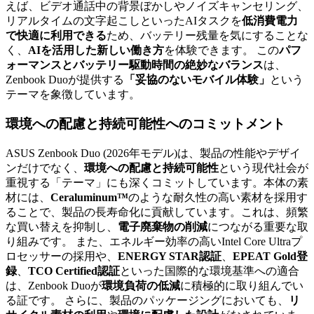
えば、ビデオ通話中の背景ぼかしやノイズキャンセリング、
リアルタイムの文字起こしといったAIタスクを
低消費電力
で快適に利用できる
ため、バッテリー残量を気にすることな
く、
AIを活用した新しい働き方
を体験できます。 この
パフ
ォーマンスとバッテリー駆動時間の絶妙なバランス
は、
Zenbook Duoが提供する
「妥協のないモバイル体験」
という
テーマを象徴しています。
環境への配慮
と
持続可能性
へのコミットメント
ASUS Zenbook Duo (2026年モデル)は、製品の性能やデザイ
ンだけでなく、
環境への配慮と持続可能性
という現代社会が
重視する「テーマ」にも深くコミットしています。本体の素
材には、
Ceraluminum™
のような耐久性の高い素材を採用す
ることで、製品の長寿命化に貢献しています。これは、頻繁
な買い替えを抑制し、
電子廃棄物の削減
につながる重要な取
り組みです。 また、エネルギー効率の高いIntel Core Ultraプ
ロセッサーの採用や、
ENERGY STAR認証
、
EPEAT Gold登
録
、
TCO Certified認証
といった国際的な環境基準への適合
は、Zenbook Duoが
環境負荷の低減
に積極的に取り組んでい
る証です。 さらに、製品のパッケージングにおいても、
リ