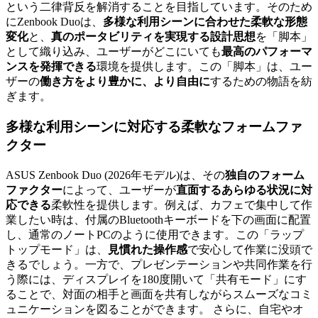
という二律背反を解消することを目指しています。そのため
にZenbook Duoは、
多様な利用シーンに合わせた柔軟な形態
変化
と、
真のポータビリティを実現する設計思想
を「脚本」
として織り込み、ユーザーがどこにいても
最高のパフォーマ
ンスを発揮できる
環境を提供します。この「脚本」は、ユー
ザーの
働き方をより豊かに、より自由に
するための物語を紡
ぎます。
多様な利用シーン
に対応する
柔軟なフォームファ
クター
ASUS Zenbook Duo (2026年モデル)は、その
独自のフォーム
ファクター
によって、ユーザーが
直面するあらゆる状況に対
応できる
柔軟性を提供します。例えば、カフェで集中して作
業したい時は、付属のBluetoothキーボードを下の画面に配置
し、通常のノートPCのように使用できます。この「ラップ
トップモード」は、
見慣れた操作感
で安心して作業に没頭で
きるでしょう。一方で、プレゼンテーションや共同作業を行
う際には、ディスプレイを180度開いて「共有モード」にす
ることで、対面の相手と画面を共有しながらスムーズなコミ
ュニケーションを図ることができます。 さらに、自宅やオ