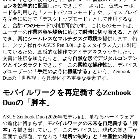
ョンを効率的に配置
したりできます。 さらに、仮想キーボ
ードを利用した「ノートパソコンモード」や、ディスプレイ
を完全に広げて「デスクトップモード」として使用するな
ど、
合計5つのモード
で利用可能です。 これらのモードは、
ユーザーの
作業内容や場所に応じて瞬時に切り替える
ことが
でき、
真にシームレスなマルチタスク環境
を提供します。特
に、タッチ操作やASUS Pen 3.0によるスタイラス入力に対応
しているため、直感的な操作でアイデアをスケッチしたり、
文書に注釈を加えたりと、
より自然な形でデジタルコンテン
ツとインタラクト
できます。この
柔軟な操作性
は、デバイス
がユーザーの
「手足のように機能する」
という、Zenbook
Duoの「世界観」を具現化する重要な要素です。
モバイルワークを再定義するZenbook
Duoの「脚本」
ASUS Zenbook Duo (2026年モデル)は、単なるハードウェア
の進化に留まらず、
モバイルワークの未来を再定義する「脚
本」
を描き出しています。このデバイスは、現代の働き手が
直面する課題、すなわち
「場所の制約」と「生産性の維持」