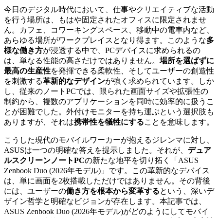
今日のデジタル時代において、仕事やクリエイティブな活動
を行う場所は、もはや固定されたオフィスに限定されませ
ん。カフェ、コワーキングスペース、移動中の電車内など、
あらゆる場所がワークプレイスとなり得ます。このような
多
様な働き方
が浸透する中で、PCデバイスに求められるの
は、単なる性能の高さだけではありません。
場所を選ばずに
最高の生産性
を発揮できる柔軟性、そしてユーザーの創造性
を刺激する
革新的なデザイン
が強く求められています。しか
し、従来のノートPCでは、限られた画面サイズや拡張性の
制約から、複数のアプリケーションを同時に効率的に扱うこ
とが困難でした。外付けモニターを持ち運ぶという選択肢も
ありますが、それは
携帯性を犠牲にする
ことを意味します。
こうした現代のモバイルワーカーが抱えるジレンマに対し、
ASUSは一つの明確な答えを提示しました。それが、
デュア
ルスクリーンノートPC
の新たな地平を切り拓く「ASUS
Zenbook Duo (2026年モデル)」です。この革新的なデバイス
は、単に画面を2枚搭載しただけではありません。その背後
には、ユーザーの
働き方を根本から変革する
という、深いデ
ザイン哲学と明確なビジョンが存在します。本記事では、
ASUS Zenbook Duo (2026年モデル)がどのようにしてモバイ