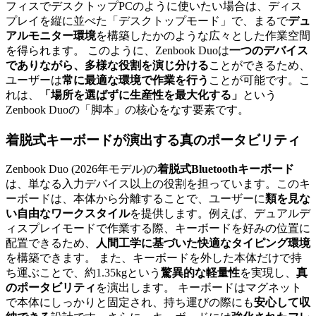
フィスでデスクトップPCのように使いたい場合は、ディス
プレイを縦に並べた「デスクトップモード」で、まるで
デュ
アルモニター環境
を構築したかのような広々とした作業空間
を得られます。 このように、Zenbook Duoは
一つのデバイス
でありながら、多様な役割を演じ分ける
ことができるため、
ユーザーは
常に最適な環境で作業を行う
ことが可能です。こ
れは、
「場所を選ばずに生産性を最大化する」
という
Zenbook Duoの「脚本」の核心をなす要素です。
着脱式キーボード
が演出する
真のポータビリティ
Zenbook Duo (2026年モデル)の
着脱式Bluetoothキーボード
は、単なる入力デバイス以上の役割を担っています。このキ
ーボードは、本体から分離することで、ユーザーに
類を見な
い自由なワークスタイル
を提供します。例えば、デュアルデ
ィスプレイモードで作業する際、キーボードを好みの位置に
配置できるため、
人間工学に基づいた快適なタイピング環境
を構築できます。 また、キーボードを外した本体だけで持
ち運ぶことで、約1.35kgという
驚異的な軽量性
を実現し、
真
のポータビリティ
を演出します。 キーボードはマグネット
で本体にしっかりと固定され、持ち運びの際にも
安心して収