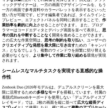
ィックデザイナーは、一方の画面でデザインツールを、もう
一方の画面で参考資料やカラーパレットを表示するといった
使い方が可能です。ビデオ編集者であれば、タイムラインと
プレビュー、エフェクトパネルを同時に表示することで、
作
業効率を劇的に向上
させることができます。 また、プログ
ラマーはコードエディタとデバッグ画面を並べて表示し、
思
考の流れを中断することなく
開発を進めることができます。
この広大な作業空間は、
思考の制約を取り払い
、ユーザーの
クリエイティブな発想を最大限に引き出す
ための「キャンバ
ス」となるでしょう。複数のウィンドウを頻繁に切り替える
必要がなくなり、
より集中して作業に取り組める
環境が実現
されます。
シームレスなマルチタスク
を実現する
直感的な操
作性
Zenbook Duo (2026年モデル)は、デュアルスクリーンを最大
限に活用するための
多様なモード
を搭載しています。付属の
着脱式Bluetoothキーボードを使用しない「デュアルディスプ
レイモード」では、2枚の画面を縦に並べて
広大な縦長ディ
スプレイ
として使用したり、横に並べて
複数のアプリケーシ