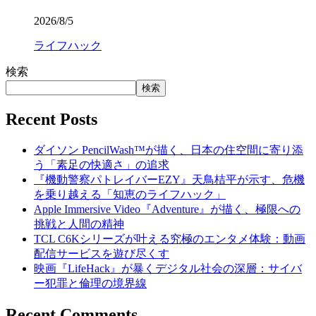
2026/8/5
ライフハック
検索
検索
Recent Posts
ダイソン PencilWash™が描く、日本の住空間に寄り添
う「素足の快適さ」の追求
『機動警察パトレイバーEZY』天鳥桔平が示す、危機
を乗り越える「知恵のライフハック」
Apple Immersive Video『Adventure』が描く、極限への
挑戦と人間の精神
TCL C6Kシリーズが叶える究極のエンタメ体験：動画
配信サービスを遊び尽くす
映画『LifeHack』が暴くデジタル社会の深層：サイバ
ー犯罪と倫理の境界線
Recent Comments