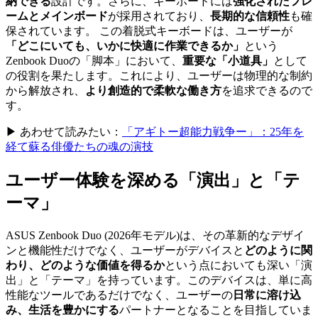
納できる
設計です。さらに、キーボードには
強化されたフレ
ームとメインボード
が採用されており、
長期的な信頼性
も確
保されています。 この着脱式キーボードは、ユーザーが
「どこにいても、いかに快適に作業できるか」
という
Zenbook Duoの「脚本」において、
重要な「小道具」
として
の役割を果たします。これにより、ユーザーは物理的な制約
から解放され、
より創造的で柔軟な働き方
を追求できるので
す。
▶ あわせて読みたい：
「アギトー超能力戦争ー」：25年を
経て蘇る俳優たちの魂の演技
ユーザー体験を深める「演出」と「テ
ーマ」
ASUS Zenbook Duo (2026年モデル)は、その革新的なデザイ
ンと機能性だけでなく、ユーザーがデバイスと
どのように関
わり、どのような価値を得るか
という点においても深い「演
出」と「テーマ」を持っています。このデバイスは、単に高
性能なツールであるだけでなく、ユーザーの
日常に溶け込
み、生活を豊かにする
パートナーとなることを目指していま