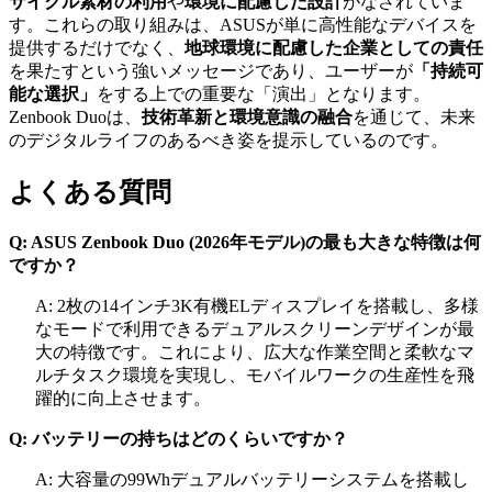
サイクル素材の利用
や
環境に配慮した設計
がなされていま
す。これらの取り組みは、ASUSが単に高性能なデバイスを
提供するだけでなく、
地球環境に配慮した企業としての責任
を果たすという強いメッセージであり、ユーザーが
「持続可
能な選択」
をする上での重要な「演出」となります。
Zenbook Duoは、
技術革新と環境意識の融合
を通じて、未来
のデジタルライフのあるべき姿を提示しているのです。
よくある質問
Q: ASUS Zenbook Duo (2026年モデル)の最も大きな特徴は何
ですか？
A: 2枚の14インチ3K有機ELディスプレイを搭載し、多様
なモードで利用できるデュアルスクリーンデザインが最
大の特徴です。これにより、広大な作業空間と柔軟なマ
ルチタスク環境を実現し、モバイルワークの生産性を飛
躍的に向上させます。
Q: バッテリーの持ちはどのくらいですか？
A: 大容量の99Whデュアルバッテリーシステムを搭載し