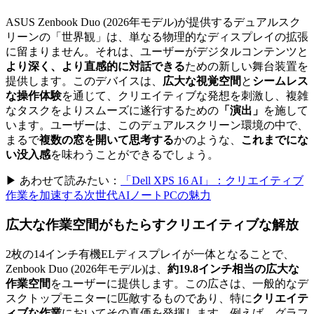
ASUS Zenbook Duo (2026年モデル)が提供するデュアルスク
リーンの「世界観」は、単なる物理的なディスプレイの拡張
に留まりません。それは、ユーザーがデジタルコンテンツと
より深く、より直感的に対話できる
ための新しい舞台装置を
提供します。このデバイスは、
広大な視覚空間
と
シームレス
な操作体験
を通じて、クリエイティブな発想を刺激し、複雑
なタスクをよりスムーズに遂行するための
「演出」
を施して
います。ユーザーは、このデュアルスクリーン環境の中で、
まるで
複数の窓を開いて思考する
かのような、
これまでにな
い没入感
を味わうことができるでしょう。
▶ あわせて読みたい：
「Dell XPS 16 AI」：クリエイティブ
作業を加速する次世代AIノートPCの魅力
広大な作業空間
がもたらす
クリエイティブな解放
2枚の14インチ有機ELディスプレイが一体となることで、
Zenbook Duo (2026年モデル)は、
約19.8インチ相当の広大な
作業空間
をユーザーに提供します。この広さは、一般的なデ
スクトップモニターに匹敵するものであり、特に
クリエイテ
ィブな作業
においてその真価を発揮します。例えば、グラフ