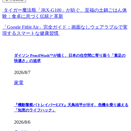
タイガー魔法瓶「JRX-G100」が紡ぐ、至福の土鍋ごはん体
験：食卓に息づく伝統と革新
「Google Fitbit Air」完全ガイド：画面なしウェアラブルで実
現するスマートな健康習慣
ダイソン PencilWash™が描く、日本の住空間に寄り添う「素足の
快適さ」の追求
2026/8/7
家電
『機動警察パトレイバーEZY』天鳥桔平が示す、危機を乗り越える
「知恵のライフハック」
2026/8/6