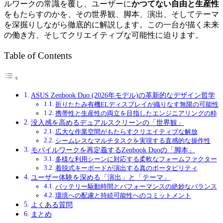
ルワークの常識を覆し、ユーザーに
かつてない自由と生産性
をもたらすのかを、その世界観、脚本、演出、そしてテーマ
を深掘りしながら徹底的に解説します。この一台が描く未来
の働き方、そしてクリエイティブな可能性に迫ります。
Table of Contents
ASUS Zenbook Duo (2026年モデル)の革新的なデザイン哲学
折りたたみ有機ELディスプレイが織りなす無限の可能性
携帯性と生産性の両立を目指したエンジニアリングの粋
没入感を高めるデュアルスクリーンの「世界観」
広大な作業空間がもたらすクリエイティブな解放
シームレスなマルチタスクを実現する直感的な操作性
モバイルワークを再定義するZenbook Duoの「脚本」
多様な利用シーンに対応する柔軟なフォームファクター
着脱式キーボードが演出する真のポータビリティ
ユーザー体験を深める「演出」と「テーマ」
バッテリー駆動時間とパフォーマンスの絶妙なバランス
環境への配慮と持続可能性へのコミットメント
よくある質問
まとめ