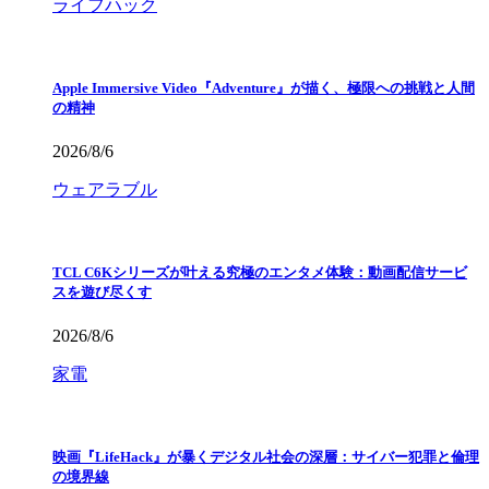
ライフハック
Apple Immersive Video『Adventure』が描く、極限への挑戦と人間
の精神
2026/8/6
ウェアラブル
TCL C6Kシリーズが叶える究極のエンタメ体験：動画配信サービ
スを遊び尽くす
2026/8/6
家電
映画『LifeHack』が暴くデジタル社会の深層：サイバー犯罪と倫理
の境界線