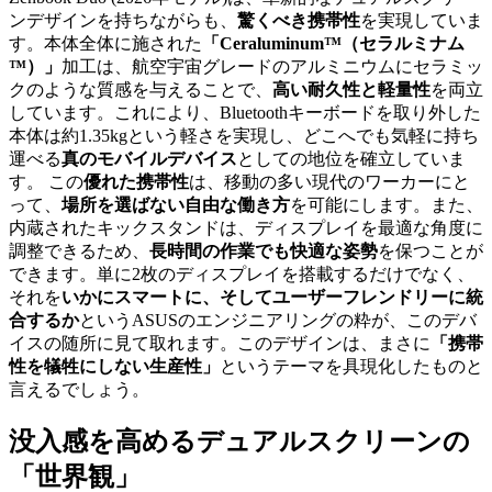
ンデザインを持ちながらも、
驚くべき携帯性
を実現していま
す。本体全体に施された
「Ceraluminum™（セラルミナム
™）」
加工は、航空宇宙グレードのアルミニウムにセラミッ
クのような質感を与えることで、
高い耐久性と軽量性
を両立
しています。これにより、Bluetoothキーボードを取り外した
本体は約1.35kgという軽さを実現し、どこへでも気軽に持ち
運べる
真のモバイルデバイス
としての地位を確立していま
す。 この
優れた携帯性
は、移動の多い現代のワーカーにと
って、
場所を選ばない自由な働き方
を可能にします。また、
内蔵されたキックスタンドは、ディスプレイを最適な角度に
調整できるため、
長時間の作業でも快適な姿勢
を保つことが
できます。単に2枚のディスプレイを搭載するだけでなく、
それを
いかにスマートに、そしてユーザーフレンドリーに統
合するか
というASUSのエンジニアリングの粋が、このデバ
イスの随所に見て取れます。このデザインは、まさに
「携帯
性を犠牲にしない生産性」
というテーマを具現化したものと
言えるでしょう。
没入感を高めるデュアルスクリーンの
「世界観」