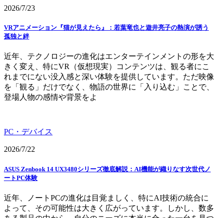
2026/7/23
VRアニメーション『猫が見えたら』：若葉竜也と遊井亮子の熱演が誘う
孤独と絆
近年、テクノロジーの進化はエンターテインメントの形を大
きく変え、特にVR（仮想現実）コンテンツは、観る者にこ
れまでにない没入感と深い体験を提供しています。ただ映像
を「観る」だけでなく、物語の世界に「入り込む」ことで、
登場人物の感情や背景をよ
PC・デバイス
2026/7/22
ASUS Zenbook 14 UX3480シリーズ徹底解説：AI機能が織りなす次世代ノ
ートPC体験
近年、ノートPCの進化は目覚ましく、特にAI技術の統合に
よって、その可能性は大きく広がっています。しかし、数多