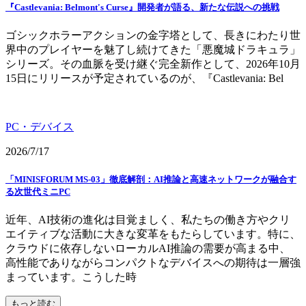
『Castlevania: Belmont's Curse』開発者が語る、新たな伝説への挑戦
ゴシックホラーアクションの金字塔として、長きにわたり世
界中のプレイヤーを魅了し続けてきた「悪魔城ドラキュラ」
シリーズ。その血脈を受け継ぐ完全新作として、2026年10月
15日にリリースが予定されているのが、『Castlevania: Bel
PC・デバイス
2026/7/17
「MINISFORUM MS-03」徹底解剖：AI推論と高速ネットワークが融合す
る次世代ミニPC
近年、AI技術の進化は目覚ましく、私たちの働き方やクリ
エイティブな活動に大きな変革をもたらしています。特に、
クラウドに依存しないローカルAI推論の需要が高まる中、
高性能でありながらコンパクトなデバイスへの期待は一層強
まっています。こうした時
もっと読む