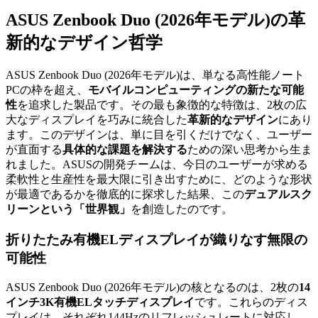
ASUS Zenbook Duo (2026年モデル)の革
新的なデザイン哲学
ASUS Zenbook Duo (2026年モデル)は、単なる高性能ノート
PCの枠を超え、
モバイルコンピューティングの新たな可能
性
を追求した製品です。その最も象徴的な特徴は、2枚の広
大なディスプレイを巧みに統合した
革新的なデザイン
にあり
ます。このデザインは、単に目を引くだけでなく、ユーザー
が直面する
具体的な課題を解決する
ための深い思考から生ま
れました。ASUSの開発チームは、今日のユーザーが求める
柔軟性と生産性を最大限に引き出すために、どのような形状
が最適であるかを徹底的に探求した結果、この
デュアルスク
リーンという「世界観」
を創造したのです。
折りたたみ有機ELディスプレイ
が織りなす無限の
可能性
ASUS Zenbook Duo (2026年モデル)の核となるのは、2枚の
14
インチ3K有機ELタッチディスプレイ
です。これらのディス
プレイは、それぞれ144Hzのリフレッシュレートに対応し、