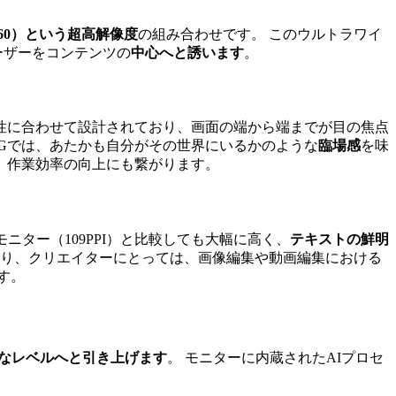
×2160）という超高解像度
の組み合わせです。 このウルトラワイ
ーザーをコンテンツの
中心へと誘います
。
性に合わせて設計されており、画面の端から端までが目の焦点
Gでは、あたかも自分がその世界にいるかのような
臨場感
を味
、作業効率の向上にも繋がります。
モニター（109PPI）と比較しても大幅に高く、
テキストの鮮明
り、クリエイターにとっては、画像編集や動画編集における
す。
なレベルへと引き上げます
。 モニターに内蔵されたAIプロセ