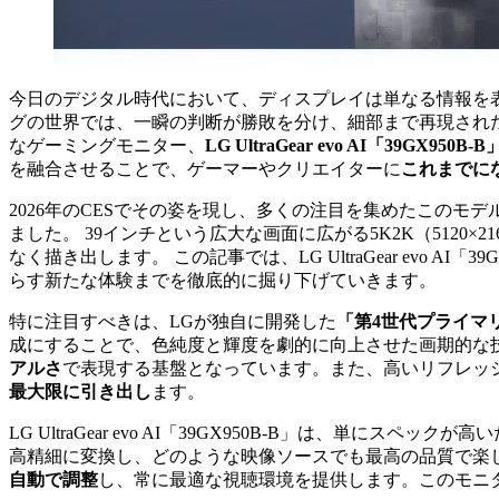
今日のデジタル時代において、ディスプレイは単なる情報を
グの世界では、一瞬の判断が勝敗を分け、細部まで再現され
なゲーミングモニター、
LG UltraGear evo AI「39GX950B-B
を融合させることで、ゲーマーやクリエイターに
これまでに
2026年のCESでその姿を現し、多くの注目を集めたこのモ
ました。 39インチという広大な画面に広がる5K2K（512
なく描き出します。 この記事では、LG UltraGear evo AI「
らす新たな体験までを徹底的に掘り下げていきます。
特に注目すべきは、LGが独自に開発した
「第4世代プライマ
成にすることで、色純度と輝度を劇的に向上させた画期的な
アルさ
で表現する基盤となっています。また、高いリフレッ
最大限に引き出し
ます。
LG UltraGear evo AI「39GX950B-B」は、単にス
高精細に変換し、どのような映像ソースでも最高の品質で楽し
自動で調整
し、常に最適な視聴環境を提供します。このモニ