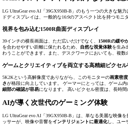
LG UltraGear evo AI「39GX950B-B」のもう一つの大きな
ドディスプレイは、一般的な16:9のアスペクト比を持つモニ
視界を包み込む1500R曲面ディスプレイ
39インチの横長画面は、ただ広いだけでなく、
1500Rの緩や
を合わせやすい距離に保たれるため、
自然な視覚体験
を生み
わうことができます。また、デスクワークにおいても、複数
ゲームとクリエイティブを両立する高精細ピクセル
5K2Kという高解像度でありながら、このモニターの
画素密度（
さ
が格段に向上しています。 ゲーマーにとっては、ゲーム内
細部の確認が容易
になります。 高いピクセル密度は、長時
AIが導く次世代のゲーミング体験
LG UltraGear evo AI「39GX950B-B」は、単なる美麗
ッサーが、映像や音響を
インテリジェントに最適化
し、ユー