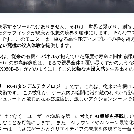
表示するツールではありません。それは、世界と繋がり、創造
たグラフィックが現実と仮想の境界を曖昧にします。そんな中
」
です。このモニターは、単なる高性能ディスプレイの枠を超え、
ない究極の没入体験
を提供します。
デルは、従来の有機ELパネルが抱えていた輝度や寿命に関する課
0×2160）の超高解像度は、まるで視界全体を覆い尽くすかの
39GX950B-B」がどのようにしてこの
比類なき没入感
を生み出すの
リーRGBタンデムテクノロジー」
です。これは、従来の有機E
技術です。 この技術が、ゲーム内の暗闇に潜む敵のわずかな影
シュレートと驚異的な応答速度は、激しいアクションシーンで
ペックが高いだけでなく、ユーザーの体験を第一に考えた
AI機能も搭載
して
むことを可能にします。 また、AIサウンドやAIシーン最適
ターは、まさにゲームとクリエイティブの未来を体現する一台