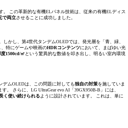
す。 この革新的な有機ELパネル技術は、従来の有機ELディス
元で両立
させることに成功しました。
しかし、第4世代タンデムOLEDでは、発光層を「青、緑、
し、特にゲームや映画の
HDRコンテンツ
において、まばゆい光
1500cd/㎡
という驚異的な数値を叩き出し、明るい室内環境
ンデムOLEDは、この問題に対しても
独自の対策
を施していま
 さらに、LG UltraGear evo AI「39GX950B-B」には、
長く使い続けられる
ように設計されています。 これは、単に