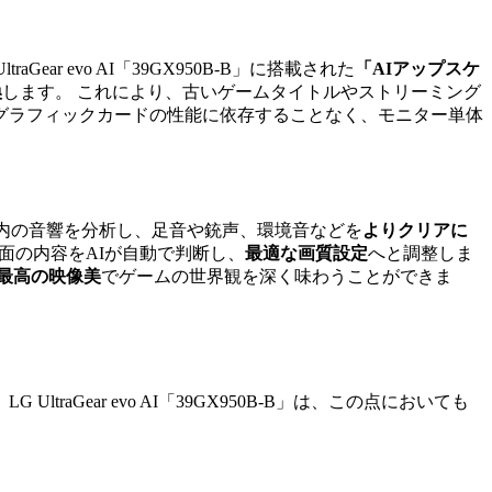
 evo AI「39GX950B-B」に搭載された
「AIアップスケ
換
します。 これにより、古いゲームタイトルやストリーミング
グラフィックカードの性能に依存することなく、モニター単体
内の音響を分析し、足音や銃声、環境音などを
よりクリアに
面の内容をAIが自動で判断し、
最適な画質設定
へと調整しま
最高の映像美
でゲームの世界観を深く味わうことができま
ltraGear evo AI「39GX950B-B」は、この点においても