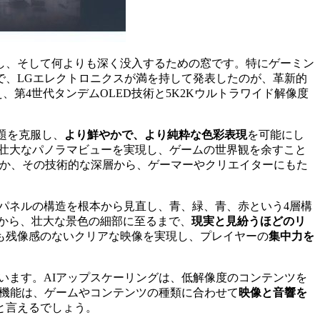
し、そして何よりも深く没入するための窓です。特にゲーミン
で、LGエレクトロニクスが満を持して発表したのが、革新的
第4世代タンデムOLED技術と5K2Kウルトラワイド解像度
題を克服し、
より鮮やかで、より純粋な色彩表現
を可能にし
ような壮大なパノラマビューを実現し、ゲームの世界観を余すこと
か、その技術的な深層から、ゲーマーやクリエイターにもた
Lパネルの構造を根本から見直し、青、緑、青、赤という4層構
から、壮大な景色の細部に至るまで、
現実と見紛うほどのリ
も残像感のないクリアな映像を実現し、プレイヤーの
集中力を
います。AIアップスケーリングは、低解像度のコンテンツを
化機能は、ゲームやコンテンツの種類に合わせて
映像と音響を
と言えるでしょう。