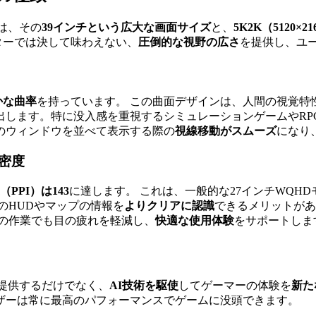
魅力は、その
39インチという広大な画面サイズ
と、
5K2K（5120
ターでは決して味わえない、
圧倒的な視野の広さ
を提供し、ユ
かな曲率
を持っています。 この曲面デザインは、人間の視覚特
出します。特に没入感を重視するシミュレーションゲームやRP
のウィンドウを並べて表示する際の
視線移動がスムーズ
になり
密度
PPI）は143
に達します。 これは、一般的な27インチWQHD
のHUDやマップの情報を
よりクリアに認識
できるメリットがあ
間の作業でも目の疲れを軽減し、
快適な使用体験
をサポートしま
な映像を提供するだけでなく、
AI技術を駆使
してゲーマーの体験を
新た
ザーは常に最高のパフォーマンスでゲームに没頭できます。