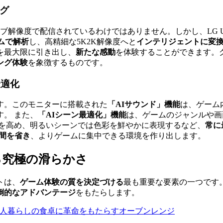
グ
で配信されているわけではありません。しかし、LG UltraGear
ムで解析
し、高精細な5K2K解像度へと
インテリジェントに変
を最大限に引き出し、
新たな感動
を体験することができます。
ング体験
を象徴するものです。
最適化
す。このモニターに搭載された
「AIサウンド」機能
は、ゲーム
す。 また、
「AIシーン最適化」機能
は、ゲームのジャンルや画
性を高め、明るいシーンでは色彩を鮮やかに表現するなど、
常に
間を省き
、よりゲームに集中できる環境を作り出します。
る究極の滑らかさ
トは、
ゲーム体験の質を決定づける
最も重要な要素の一つです。LG U
倒的なアドバンテージ
をもたらします。
く、一人暮らしの食卓に革命をもたらすオーブンレンジ