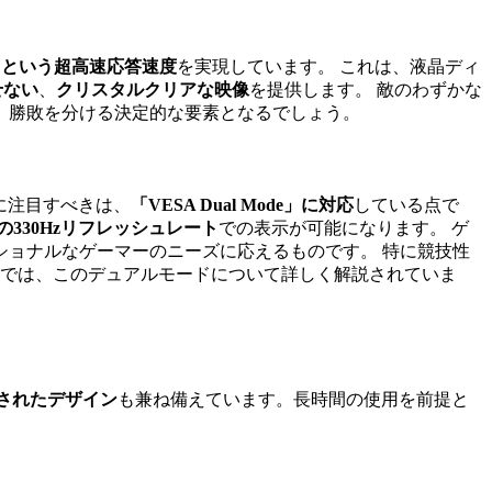
TG）という超高速応答速度
を実現しています。 これは、液晶ディ
せない
、
クリスタルクリアな映像
を提供します。 敵のわずかな
、勝敗を分ける決定的な要素となるでしょう。
に注目すべきは、
「VESA Dual Mode」に対応
している点で
の330Hzリフレッシュレート
での表示が可能になります。 ゲ
ショナルなゲーマーのニーズに応えるものです。 特に競技性
トでは、このデュアルモードについて詳しく解説されていま
されたデザイン
も兼ね備えています。長時間の使用を前提と