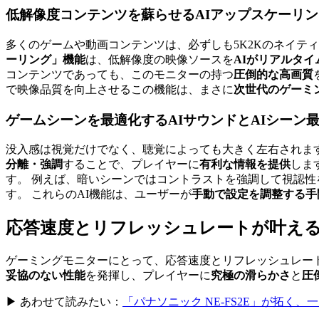
低解像度コンテンツを蘇らせるAIアップスケーリン
多くのゲームや動画コンテンツは、必ずしも5K2Kのネイティブ解像度
ーリング」機能
は、低解像度の映像ソースを
AIがリアルタイ
コンテンツであっても、このモニターの持つ
圧倒的な高画質
で映像品質を向上させるこの機能は、まさに
次世代のゲーミ
ゲームシーンを最適化するAIサウンドとAIシーン
没入感は視覚だけでなく、聴覚によっても大きく左右されま
分離・強調
することで、プレイヤーに
有利な情報を提供
しま
す。 例えば、暗いシーンではコントラストを強調して視認
す。 これらのAI機能は、ユーザーが
手動で設定を調整する手
応答速度とリフレッシュレートが叶え
ゲーミングモニターにとって、応答速度とリフレッシュレー
妥協のない性能
を発揮し、プレイヤーに
究極の滑らかさ
と
圧
▶ あわせて読みたい：
「パナソニック NE-FS2E」が拓