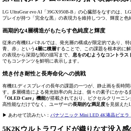
LG UltraGear evo AI「39GX950B-B」の心臓部をなすのは、
プレイが持つ「完全な黒」の表現力を維持しつつ、輝度と色
画期的な4層構造がもたらす色純度と輝度
従来の有機ELパネルでは、発光層の構成が限定的であり、特
青、赤」という
4層に積層
することで、この課題を根本的に解
の表現から深淵な闇の描写まで、
息をのむようなコントラス
でもコンテンツを鮮明に表示します。
焼き付き耐性と長寿命化への挑戦
有機ELディスプレイの長年の課題の一つが、静止画を長時間
す。多層構造による発光効率の向上は、個々の素子にかかる
「OLED Care」機能
が搭載されており、ピクセルクリーニン
高性能なだけでなく、ユーザーの
長期的な満足度
を見据えた
▶ あわせて読みたい：
パナソニック Mini LED 4K液晶ビ
5K2Kウルトラワイドが織りなす没入感