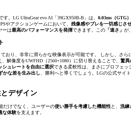
です。LG UltraGear evo AI「39GX950B-B」は、
0.03ms（G
PSやアクションゲームにおいて、
残像感やブレを一切感じさ
ヤーは
最高のパフォーマンスを発揮
できます。この
「速さ」
が
ト
しており、非常に滑らかな映像表示が可能です。 しかし、さら
加え、解像度をUWFHD（2560×1080）に切り替えることで、
驚異
ッシュレートを自由に選択
できる柔軟性は、まさにプロフェッ
ずかな差を生み出し
、勝利へと導くでしょう。LGの公式サイ
性とデザイン
した映像性能だけでなく、ユーザーの
使い勝手を考慮した機能性
と、
洗練
適な体験
を支えます。