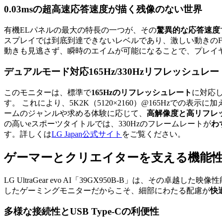
0.03msの超高速応答速度が描く残像のない世界
有機ELパネルの最大の特長の一つが、その
驚異的な応答速度
スプレイでは到底到達できないレベルであり、激しい動きのF
動きも見逃さず、瞬時のエイムが可能になることで、プレイ
デュアルモード対応165Hz/330Hzリフレッシュレー
このモニターは、標準で
165Hzのリフレッシュレート
に対応
す。 これにより、5K2K（5120×2160）@165Hzでの表示に
ームのジャンルや求める体験に応じて、
高解像度と高リフレ
の高いeスポーツタイトルでは、330Hzのフレームレートが
わ
す。詳しくは
LG Japan公式サイト
をご覧ください。
ゲーマーとクリエイターを支える機能
LG UltraGear evo AI「39GX950B-B」は、その卓越
したゲーミングモニターだからこそ、細部にわたる配慮が
快
多様な接続性とUSB Type-Cの利便性