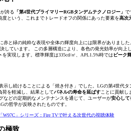
LGが誇る
「第4世代プライマリーRGBタンデムテクノロジー」
で
純度という、これまでトレードオフの関係にあった要素を
高次
に赤と緑の純粋な表現や全体の輝度向上には限界がありました。
決しています。 この多層構造により、各色の発光効率が向上
ト
を実現します。標準輝度は335cd/㎡、APL1.5%時では
ピーク輝度
表示し続けることによる「焼き付き」でした。LGの第4世代タ
負荷を軽減し、結果として
パネルの寿命を延ばす
ことに貢献します。
グなどの定期的なメンテナンスを通じて、ユーザーが
安心して
LGの哲学が反映されたものです。
エラ「W97C」シリーズ：Fire TVで叶える次世代の視聴体験
の極致