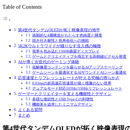
Table of Contents
第4世代タンデムOLEDが拓く映像表現の地平
画期的な4層構造がもたらす色純度と輝度
焼き付き耐性と長寿命化への挑戦
5K2Kウルトラワイドが織りなす没入感の極致
視界を包み込む1500R曲面ディスプレイ
ゲームとクリエイティブを両立する高精細ピクセル密度
AIが導く次世代のゲーミング体験
低解像度コンテンツを蘇らせるAIアップスケーリング
ゲームシーンを最適化するAIサウンドとAIシーン最適化
応答速度とリフレッシュレートが叶える究極の滑らかさ
0.03msの超高速応答速度が描く残像のない世界
デュアルモード対応165Hz/330Hzリフレッシュレート
ゲーマーとクリエイターを支える機能性とデザイン
多様な接続性とUSB Type-Cの利便性
機能美を追求したミニマムデザイン
よくある質問
まとめ
第4世代タンデムOLEDが拓く映像表現