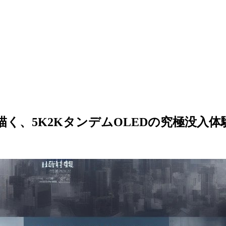
0B-B」が描く、5K2KタンデムOLEDの究極没入体