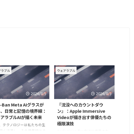
アラブル
ウェアラブル
2026/8/5
2026/8/3
y-Ban Meta AIグラスが
『沈没へのカウントダウ
ぐ、日常と記憶の境界線：
ン』：Apple Immersive
アラブルAIが描く未来
Videoが描き出す俳優たちの
極限演技
、テクノロジーは私たちの生
深く浸透し、その境界線はま
Apple Vision Pro向けに提供され