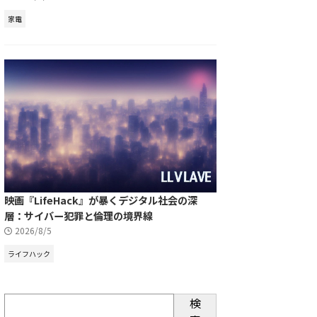
家電
映画『LifeHack』が暴くデジタル社会の深
層：サイバー犯罪と倫理の境界線
2026/8/5
ライフハック
検