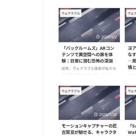
すま
私たちの映像体験を根底から変え
特に
つつあります。特に、Apple
ウェアラブル
ウェ
は、
Vision Proで提供されるApple
え、
Immersive Videoは、単なる視聴
ケー
を超え、まるでその場にいるかの
革す
ような圧倒的な没入感を可能にし
2026/8/2
の
「バックルームズ」ARコン
ヨ
テンツで異空間への扉を体
な
験：日常に潜む恐怖の深淵
―
情
近年、ウェアラブル技術が私たち
の日常に新たなエンターテインメ
今日
ントの形をもたらしています。特
類を
に、拡張現実（AR）技術は、現
ィや
ウェアラブル
ウェ
実世界とデジタルコンテンツを融
と進
合させ、これまでにない没入感の
「ウ
高い体験を可能にしています。今
概念
回注目するのは、都市伝説として
とフ
2026/7/26
る新
ク
モーションキャプチャーの匠
「Sa
古賀亘が魅せる、キャラクタ
Wa