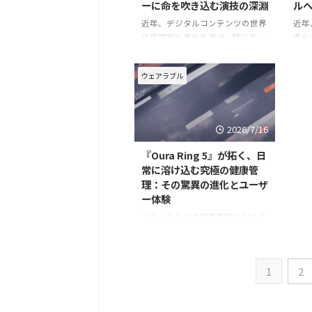
ーに命を吹き込む演技の深淵
ル
近年、デジタルコンテンツの世界
近年
は飛躍的な進化を遂げ、特にゲー
進化
ムやアニメーションにおけるキャ
を記
ラクター表現は、驚くほどのリア
から
ウェアラブル
リティと感情の深さを獲得してい
わた
ます。この進化の裏側には、最先
分析
端のウェアラブル技術であるモー
た。
ションキャプチャーが不可欠であ
が、
2026/7/16
た最
『Oura Ring 5』が拓く、日
常に溶け込む究極の健康管
理：その驚異の進化とユーザ
ー体験
近年、私たちの健康管理に対する
意識は大きく変化しています。多
忙な日々の中で、いかに効率的か
つ継続的に自身の身体と向き合う
1
2
か。この問いに対する一つの革新
的な解答として、ウェアラブルデ
バイスは進化を遂げてきました。