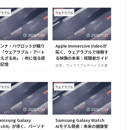
す曖昧になりつつあります。
る「Apple Immersive Video」は、
「ウェアラブル」という概念
従来の映像体験を根底から覆す革
アラブル
ウェアラブル
単なるデバイスの装着を超
新的なフォーマットです。その中
人間の知覚や記憶、コミュニ
でも、アカデミー賞受賞監督エド
ションのあり方そのものを変
ワード・ベルガーが脚本・監督を
る可能性を秘めています。そ
手がけた初の脚本付き短
2026/7/30
2026/7/27
アンナ・ハヴロットが織り
Apple Immersive Videoが
す「ウェアラブル・アート
拓く、ウェアラブルで体験す
見えざる糸」：布に宿る感
る映像の未来：視聴者ガイド
と記憶
近年、ウェアラブルデバイスの進
化は目覚ましく、特に映像視聴の
のファッションは、単なる衣
体験を根本から変えようとしてい
超え、個人のアイデンティテ
ます。その最たる例が、Apple
物語を表現する強力な媒体へ
アラブル
ウェアラブル
Vision Pro向けに提供される
化しています。特に近年、
「Apple Immersive Video」です。
ェアラブル・アート」という
これは単なる高画質な映像コン
が注目を集め、伝統的な美術
ァッションの境界を曖昧にす
2026/7/23
2026/7/19
たな表現形式として、多くの
msung Galaxy
Samsung Galaxy Watch
tch9」が導く、パーソナ
AIモデル発表：未来の健康管