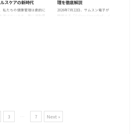
ヘルスケアの新時代
理を徹底解説
、私たちの健康管理は劇的に
2026年7月22日、サムスン電子が
を遂げています。単に運動量
開催する「Galaxy Unpacked」イ
録するだけでなく、睡眠の質
ベントで、AIを搭載した次世代の
心臓の健康状態まで、多岐に
Samsung Galaxy Watchが発表さ
るデータを日常的に取得し、
れます。この新たなスマートウォ
することが可能になりまし
ッチは、単なる時間表示デバイス
この進化の最前線に立つの
の枠を超え、ユーザー
サムスンが満を持して発表し
3
…
7
Next »