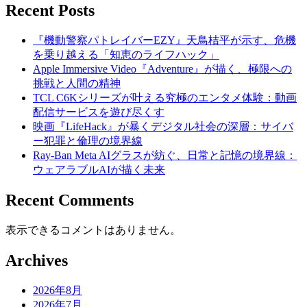
Recent Posts
『機動警察パトレイバーEZY』天鳥桔平が示す、危機
を乗り越える「知恵のライフハック」
Apple Immersive Video『Adventure』が描く、極限への
挑戦と人間の精神
TCL C6Kシリーズが叶える究極のエンタメ体験：動画
配信サービスを遊び尽くす
映画『LifeHack』が暴くデジタル社会の深層：サイバ
ー犯罪と倫理の境界線
Ray-Ban Meta AIグラスが紡ぐ、日常と記憶の境界線：
ウェアラブルAIが描く未来
Recent Comments
表示できるコメントはありません。
Archives
2026年8月
2026年7月