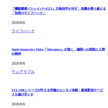
『機動警察パトレイバーEZY』天鳥桔平が示す、危機を乗り越える
「知恵のライフハック」
2026/8/6
ライフハック
Apple Immersive Video『Adventure』が描く、極限への挑戦と人間
の精神
2026/8/6
ウェアラブル
TCL C6Kシリーズが叶える究極のエンタメ体験：動画配信サービ
スを遊び尽くす
2026/8/6