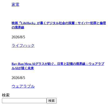
家電
映画『LifeHack』が暴くデジタル社会の深層：サイバー犯罪と倫理
の境界線
2026/8/5
ライフハック
Ray-Ban Meta AIグラスが紡ぐ、日常と記憶の境界線：ウェアラブ
ルAIが描く未来
2026/8/5
ウェアラブル
検索
検索