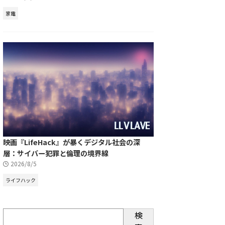
家電
映画『LifeHack』が暴くデジタル社会の深
層：サイバー犯罪と倫理の境界線
2026/8/5
ライフハック
検