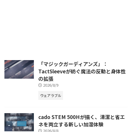
位置しています。特に近年、人工
知能（AI）技術の急速な進化は、
これらのデバイスのあり方を根本
から変革しています。もはやPC
は単なる情報処理ツールではな
く、AIを内蔵し、ユーザーの体験
を劇的に向上させる「AI PC」へ
と進化を遂げています。この変革
は、単に処理速度の向上に留まら
ず、セキュリティ、電力効率、そ
して新たなアプリケーションの可
「マジックガーディアンズ」：
能性を広げています。 本記事で
TactSleeveが紡ぐ魔法の反動と身体性
は、2024年から2026年にかけて
の拡張
の最新のWeb情報を基に、PC・
デバイス市場の現 ...
2026/8/9
ウェアラブル
cado STEM 500Hが描く、清潔と省エ
ネを両立する新しい加湿体験
2026/8/8