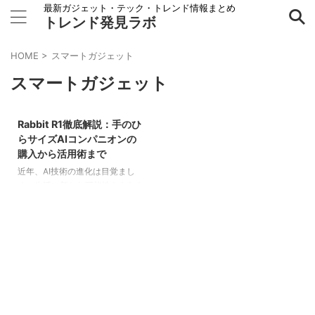
最新ガジェット・テック・トレンド情報まとめ
トレンド発見ラボ
HOME
>
スマートガジェット
スマートガジェット
2026/3/25
Rabbit R1徹底解説：手のひ
ガジェット・電子機器
らサイズAIコンパニオンの
購入から活用術まで
近年、AI技術の進化は目覚まし
く、生活に新たな可能性をもたら
すデバイスが次々と登場していま
す。その中でも、特に注目を集め
ているのが、スタートアップ企業
Rabbitが開発した手のひらサイズ
のAIコンパニオン「Rabbit
R1（Rabbit R1 / Rabbit R1）」で
す。この革新的なガジェットは、
従来のスマートフォンとは一線を
画すアプローチで、ユーザーのデ