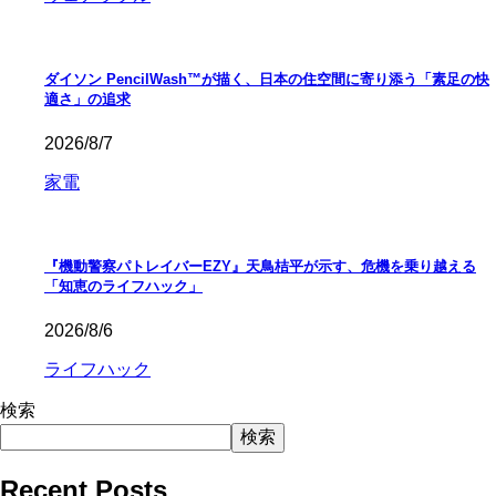
ダイソン PencilWash™が描く、日本の住空間に寄り添う「素足の快
適さ」の追求
2026/8/7
家電
『機動警察パトレイバーEZY』天鳥桔平が示す、危機を乗り越える
「知恵のライフハック」
2026/8/6
ライフハック
検索
検索
Recent Posts