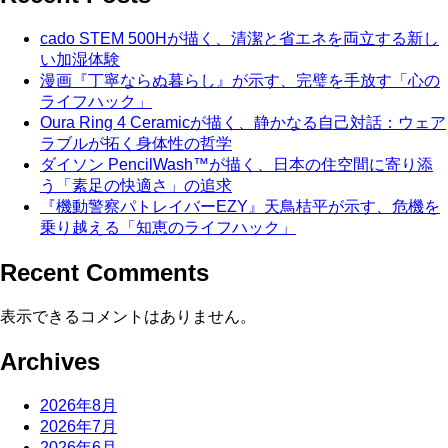
cado STEM 500Hが描く、清潔と省エネを両立する新し
い加湿体験
漫画『丁寧ならぬ暮らし』が示す、完璧を手放す「心の
ライフハック」
Oura Ring 4 Ceramicが描く、静かなる自己対話：ウェア
ラブルが拓く身体性の哲学
ダイソン PencilWash™が描く、日本の住空間に寄り添
う「素足の快適さ」の追求
『機動警察パトレイバーEZY』天鳥桔平が示す、危機を
乗り越える「知恵のライフハック」
Recent Comments
表示できるコメントはありません。
Archives
2026年8月
2026年7月
2026年6月