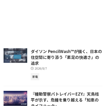
ています。特に、人工知能（AI）
の統合は、コンピューティング体
験を根本から変革する原動力とな
っています。これまでのPCが単
なるツールであったのに対し、最
新のデバイスはユーザーの意図を
理解し、先回りしてサポートする
インテリジェントなパートナーへ
と変貌を遂げているのです。本記
事では、最新のWeb情報を基に、
2026年のPC・デバイス市場を牽
ダイソン PencilWash™が描く、日本の
引する主要な技術トレンドと、そ
住空間に寄り添う「素足の快適さ」の
れがもたらす具体的なメリットを
追求
徹底解説します。 AI処理に特化し
たNPU（Ne ...
2026/8/7
家電
『機動警察パトレイバーEZY』天鳥桔
平が示す、危機を乗り越える「知恵の
ライフハック」