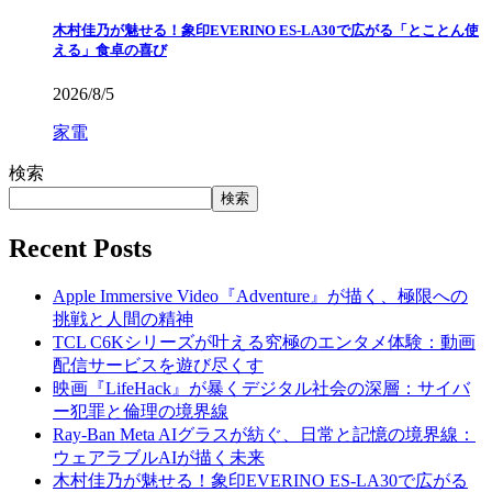
木村佳乃が魅せる！象印EVERINO ES-LA30で広がる「とことん使
える」食卓の喜び
2026/8/5
家電
検索
検索
Recent Posts
Apple Immersive Video『Adventure』が描く、極限への
挑戦と人間の精神
TCL C6Kシリーズが叶える究極のエンタメ体験：動画
配信サービスを遊び尽くす
映画『LifeHack』が暴くデジタル社会の深層：サイバ
ー犯罪と倫理の境界線
Ray-Ban Meta AIグラスが紡ぐ、日常と記憶の境界線：
ウェアラブルAIが描く未来
木村佳乃が魅せる！象印EVERINO ES-LA30で広がる