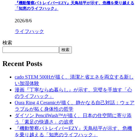
『機動警察パトレイバーEZY』天鳥桔平が示す、危機を乗り越える
「知恵のライフハック」
2026/8/6
ライフハック
検索
検索
Recent Posts
cado STEM 500Hが描く、清潔と省エネを両立する新し
い加湿体験
漫画『丁寧ならぬ暮らし』が示す、完璧を手放す「心
のライフハック」
Oura Ring 4 Ceramicが描く、静かなる自己対話：ウェア
ラブルが拓く身体性の哲学
ダイソン PencilWash™が描く、日本の住空間に寄り添
う「素足の快適さ」の追求
『機動警察パトレイバーEZY』天鳥桔平が示す、危機
を乗り越える「知恵のライフハック」