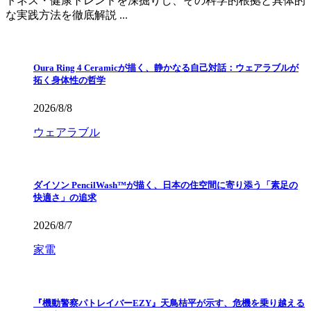
トネス・健康トレンドを深掘りし、その科学的根拠と具体的
な実践方法を徹底解説 ...
Oura Ring 4 Ceramicが描く、静かなる自己対話：ウェアラブルが
拓く身体性の哲学
2026/8/8
ウェアラブル
ダイソン PencilWash™が描く、日本の住空間に寄り添う「素足の
快適さ」の追求
2026/8/7
家電
『機動警察パトレイバーEZY』天鳥桔平が示す、危機を乗り越える