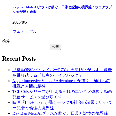
Ray-Ban Meta AIグラスが紡ぐ、日常と記憶の境界線：ウェアラブ
ルAIが描く未来
2026/8/5
ウェアラブル
検索
検索
Recent Posts
『機動警察パトレイバーEZY』天鳥桔平が示す、危機
を乗り越える「知恵のライフハック」
Apple Immersive Video『Adventure』が描く、極限への
挑戦と人間の精神
TCL C6Kシリーズが叶える究極のエンタメ体験：動画
配信サービスを遊び尽くす
映画『LifeHack』が暴くデジタル社会の深層：サイバ
ー犯罪と倫理の境界線
Ray-Ban Meta AIグラスが紡ぐ、日常と記憶の境界線：