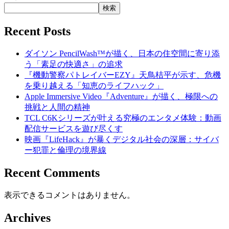
検索
Recent Posts
ダイソン PencilWash™が描く、日本の住空間に寄り添
う「素足の快適さ」の追求
『機動警察パトレイバーEZY』天鳥桔平が示す、危機
を乗り越える「知恵のライフハック」
Apple Immersive Video『Adventure』が描く、極限への
挑戦と人間の精神
TCL C6Kシリーズが叶える究極のエンタメ体験：動画
配信サービスを遊び尽くす
映画『LifeHack』が暴くデジタル社会の深層：サイバ
ー犯罪と倫理の境界線
Recent Comments
表示できるコメントはありません。
Archives