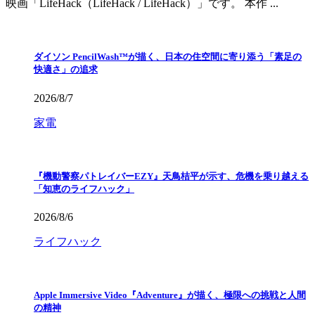
映画「LifeHack（LifeHack / LifeHack）」です。 本作 ...
ダイソン PencilWash™が描く、日本の住空間に寄り添う「素足の
快適さ」の追求
2026/8/7
家電
『機動警察パトレイバーEZY』天鳥桔平が示す、危機を乗り越える
「知恵のライフハック」
2026/8/6
ライフハック
Apple Immersive Video『Adventure』が描く、極限への挑戦と人間
の精神