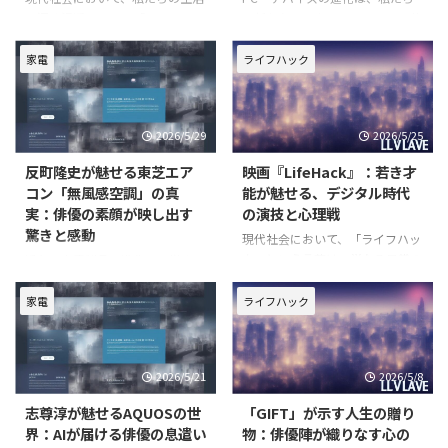
に深く浸透している「ライフハッ
に新たなエンターテインメント体
ク」という概念は、単なる効率化
験をもたらしています。特にゲー
の技術に留まらず、時には倫理的
ムの世界では、グラフィックの向
家電
ライフハック
な問いを投げかけることもありま
上だけでなく、物語を彩るキャス
す。2026年5月15日に公開された
トの演技がより深く没入感を高め
イギリス映画『LifeHack』は、ま
る要素として注目されています。
2026/5/29
2026/5/25
さにそんなデジタ
今回は、その最たる例として、ハ
反町隆史が魅せる東芝エア
映画『LifeHack』：若き才
コン「無風感空調」の真
能が魅せる、デジタル時代
実：俳優の素顔が映し出す
の演技と心理戦
驚きと感動
現代社会において、「ライフハッ
ク」という言葉は、単なる日常の
近年、家電製品の進化は目覚まし
効率化を超え、私たちの生き方そ
く、私たちの生活に新たな価値を
のものに深く関わる概念へと進化
もたらし続けています。その中で
家電
ライフハック
しています。デジタル技術が生活
も、単なる機能性だけでなく、使
のあらゆる側面に浸透する中で、
う人の心に響く体験を提供する製
私たちは常に新しい情報やツール
品が注目を集めています。今回、
2026/5/21
2026/5/8
に適応し、時にはその裏側に潜む
ご紹介するのは、俳優・反町隆史
さんがアンバサダーを務める東芝
志尊淳が魅せるAQUOSの世
「GIFT」が示す人生の贈り
界：AIが届ける俳優の息遣い
物：俳優陣が織りなす心の