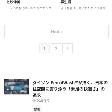
と映像美
再生術
テレビの進化は、私たちがエンタ
現代社会は、時に私たちに孤独や
ーテインメントを体験する方法を
無力感をもたらし、生きる意味を
劇的に変え続けています。特に、
見失いそうになることがありま
俳優の繊細な演技や作品の世界観
す。しかし、そんな困難な状況の
を余すことなく楽しむ上で、テレ
中でも、人は他者との繋がりや自
Next »
ビの画質や音質は決定的な役割を
分自身の内面と向き合うことで、
果たします。近年、シャープのテ
新たな「心の羅針盤」を見つけ出
レビ「AQUOS」は、その最先
すことができるでしょう。2026
1
2
3
ダイソン PencilWash™が描く、日本の
住空間に寄り添う「素足の快適さ」の
追求
2026/8/7
家電