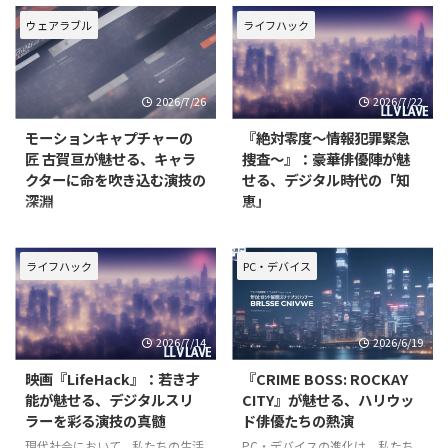
インメントのあり方にも大きな変
る「Apple Immersive Video」
革をもたらしています。特に、
は、従来の映像体験を根底から覆
ウェアラブル
ライフハック
VR（仮想現実）、AR（拡張現
す革新的なフォーマットです。そ
実）、MR（複合現実）といった
の中でも、アカデミー賞受賞監督
XR（クロスリアリティ）技術
エドワード・ベルガーが脚本・監
2026/7/26
2026/7/22
は、映画や演劇、ライブパフォー
督を手がけた初の脚本付き短
マン
モーションキャプチャーの
『絶対零度～情報犯罪緊急
匠 古賀亘が魅せる、キャラ
捜査～』：豪華俳優陣が魅
クターに命を吹き込む演技の
せる、デジタル時代の「知
深淵
恵」
近年、デジタルコンテンツの世界
現代社会は、情報が溢れかえり、
は飛躍的な進化を遂げ、特にゲー
その裏には常に新たな脅威が潜ん
ムやアニメーションにおけるキャ
でいます。そんなデジタル社会の
ライフハック
PC・デバイス
ラクター表現は、驚くほどのリア
闇に光を当て、情報犯罪と戦う捜
リティと感情の深さを獲得してい
査官たちの活躍を描いたのが、
ます。この進化の裏側には、最先
2025年10月期に放送された連続
2026/7/14
2026/6/19
端のウェアラブル技術であるモー
ドラマ『絶対零度～情報犯罪緊急
ションキャプチャーが不可欠であ
捜査～』です。この作品は、単
映画『LifeHack』：若き才
『CRIME BOSS: ROCKAY
能が魅せる、デジタルスリ
CITY』が魅せる、ハリウッ
ラーを彩る演技の真髄
ド俳優たちの熱演
現代社会において、私たちの生活
PC・デバイスの進化は、私たち