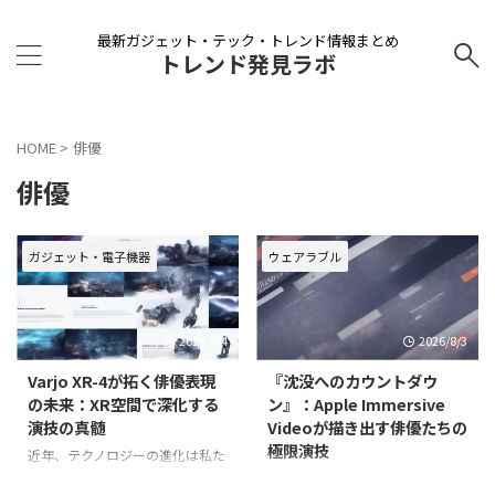
最新ガジェット・テック・トレンド情報まとめ
トレンド発見ラボ
HOME
>
俳優
俳優
ガジェット・電子機器
ウェアラブル
2026/8/4
2026/8/3
Varjo XR-4が拓く俳優表現
『沈没へのカウントダウ
の未来：XR空間で深化する
ン』：Apple Immersive
演技の真髄
Videoが描き出す俳優たちの
極限演技
近年、テクノロジーの進化は私た
ちの生活だけでなく、エンターテ
Apple Vision Pro向けに提供され