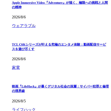
Apple Immersive Video『Adventure』が描く、極限への挑戦と人間
の精神
2026/8/6
ウェアラブル
TCL C6Kシリーズが叶える究極のエンタメ体験：動画配信サービ
スを遊び尽くす
2026/8/6
家電
映画『LifeHack』が暴くデジタル社会の深層：サイバー犯罪と倫理
の境界線
2026/8/5
ライフハック