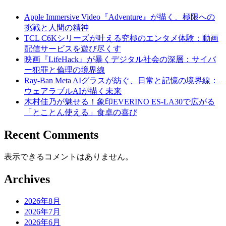
Apple Immersive Video『Adventure』が描く、極限への
挑戦と人間の精神
TCL C6Kシリーズが叶える究極のエンタメ体験：動画
配信サービスを遊び尽くす
映画『LifeHack』が暴くデジタル社会の深層：サイバ
ー犯罪と倫理の境界線
Ray-Ban Meta AIグラスが紡ぐ、日常と記憶の境界線：
ウェアラブルAIが描く未来
木村佳乃が魅せる！象印EVERINO ES-LA30で広がる
「とことん使える」食卓の喜び
Recent Comments
表示できるコメントはありません。
Archives
2026年8月
2026年7月
2026年6月