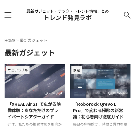
最新ガジェット・テック・トレンド情報まとめ
トレンド発見ラボ
HOME
>
最新ガジェット
最新ガジェット
ウェアラブル
家電
2026/8/4
2026/7/29
「XREAL Air 2」で広がる映
「Roborock Qrevo L
像体験：あなただけのプラ
Pro」で変わる掃除の新常
イベートシアターガイド
識：初心者向け徹底ガイド
近年、私たちの視覚体験を根底か
毎日の床掃除は、時間と労力を要
ら変えるデバイスとして、スマー
する家事の一つです。特に共働き