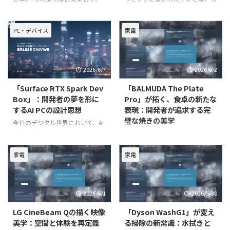
特にAI技術の統合によって、私た
はや単なる映像を表示する箱では
ちのデジタルライフは新たな局面
ありません。空間と一体化し、生
を迎えています。中でも、HP
活に溶け込みながら、かつてない
PC・デバイス
家電
OmniBook Xは、その最先端を行
ほどの没入感あふれる映像体験を
くAI PCとして注目を集めていま
提供する存在へと進化していま
す。このデバイスは、単なる作業
す。2026年6月に発表され、8月
2026/6/7
2026/6/2
ツールにとどまら
中旬に発売が予定されているL
「Surface RTX Spark Dev
「BALMUDA The Plate
Box」：開発者の夢を形に
Pro」が拓く、食卓の新たな
するAI PCの設計思想
表現：開発者が追求する完
璧な焼きの美学
今日のデジタル世界において、AI
技術の進化は目覚ましく、それに
今日の食卓は、単に食事を摂る場
伴い開発環境もまた急速な変革を
以上の意味を持つようになりまし
遂げています。特に、大規模なAI
た。家族や友人と囲むひととき
家電
家電
モデルのトレーニングや推論をロ
を、より豊かで感動的な体験へと
ーカル環境で実行したいという開
昇華させたいと願う人々が増えて
発者のニーズは高まる一方です。
います。しかし、従来のホットプ
2026/6/1
2026/5/30
このような背景の中、Mic
レートでは、その期待に応えるに
は限界がありました。「もっと美
LG CineBeam Qの描く映像
「Dyson WashG1」が変え
味
美学：空間と体験を再定義
る掃除の新常識：水拭きと