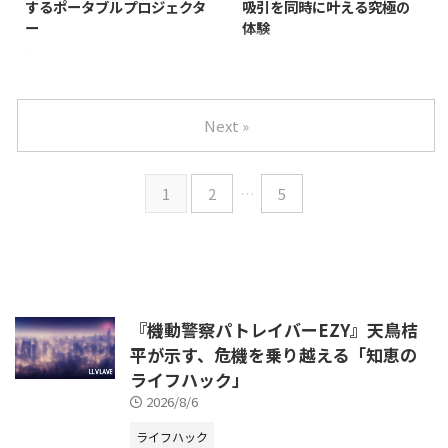
するポータブルプロジェクタ
吸引を同時に叶える究極の
ー
体験
現代のライフスタイルにおいて、
日々の掃除に費やす時間や労力
映像コンテンツは私たちの日常に
は、現代人にとって大きな課題の
深く根ざしています。しかし、テ
一つです。特に、掃除機がけと水
レビや固定されたスクリーンでは
拭きを別々に行う手間は、家事の
Next »
味わえない、より自由で没入感の
負担を増やす要因となっていま
ある映像体験を求める声も高まっ
す。「もっと効率的に、そして徹
てきました。そんな中で登場した
底的に床をきれいにしたい」と願
1
2
…
5
のが、LGエレクトロニクスが提
う方は少なくないでしょう。そん
な悩
『機動警察パトレイバーEZY』天鳥桔
平が示す、危機を乗り越える「知恵の
ライフハック」
2026/8/6
ライフハック