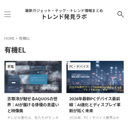
最新ガジェット・テック・トレンド情報まとめ
トレンド発見ラボ
HOME
>
有機EL
有機EL
家電
PC・デバイス
2026/5/21
2026/3/10
志尊淳が魅せるAQUOSの世
2026年最新PCデバイス最前
界：AIが届ける俳優の息遣い
線：AI進化とディスプレイ革
と映像美
新が拓く未来
テレビの進化は、私たちがエンタ
2026年、PC・デバイス業界はか
ーテインメントを体験する方法を
つてないほどの急速な進化を遂げ