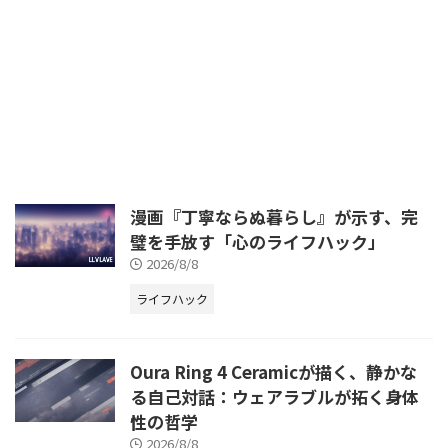
劇的に変え続けています。特に、
ています。特に、人工知能（AI）
俳優の繊細な演技や作品の世界観
の統合は、コンピューティング体
を余すことなく楽しむ上で、テレ
験を根本から変革する原動力とな
ビの画質や音質は決定的な役割を
っています。これまでのPCが単
果たします。近年、シャープのテ
なるツールであったのに対し、最
レビ「AQUOS」は、その最先
新のデバイスはユーザーの意図を
理解し、先回りしてサポートする
インテリジェントなパートナーへ
と変貌を遂げているのです。本記
事では、最新のWeb情報を基に、
2026年のPC・デバイス市場を牽
漫画『丁寧ならぬ暮らし』が示す、完
引する主要な技術トレンドと、そ
璧を手放す「心のライフハック」
れがもたらす具体的なメリットを
2026/8/8
徹底解説します。 AI処理に特化し
たNPU（Ne ...
ライフハック
Oura Ring 4 Ceramicが描く、静かな
る自己対話：ウェアラブルが拓く身体
性の哲学
2026/8/8