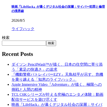
映画『LifeHack』が暴くデジタル社会の深層：サイバー犯罪と倫理
の境界線
2026/8/5
ライフハック
検索
検索
Recent Posts
ダイソン PencilWash™が描く、日本の住空間に寄り添
う「素足の快適さ」の追求
『機動警察パトレイバーEZY』天鳥桔平が示す、危機
を乗り越える「知恵のライフハック」
Apple Immersive Video『Adventure』が描く、極限への
挑戦と人間の精神
TCL C6Kシリーズが叶える究極のエンタメ体験：動画
配信サービスを遊び尽くす
映画『LifeHack』が暴くデジタル社会の深層：サイバ