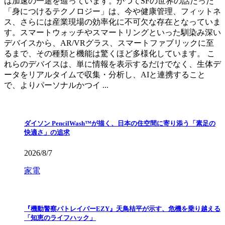
は加速の一途を辿っています。かつてSFの世界の話だった
「身につけるテクノロジー」は、今や健康管理、フィットネ
ス、さらには産業現場の効率化に不可欠な存在となっていま
す。スマートウォッチやスマートリングといった馴染み深い
デバイスから、AR/VRグラス、スマートファブリックに至
るまで、その種類と機能は驚くほど多様化しています。 こ
れらのデバイスは、単に情報を表示するだけでなく、生体デ
ータをリアルタイムで収集・分析し、AIと連携すること
で、よりパーソナルかつイ ...
ダイソン PencilWash™が描く、日本の住空間に寄り添う「素足の
快適さ」の追求
2026/8/7
家電
『機動警察パトレイバーEZY』天鳥桔平が示す、危機を乗り越える
「知恵のライフハック」