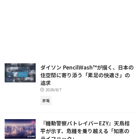
バイスは生活とビジネスに不可欠
な存在となっています。特に近
年、人工知能（AI）技術の急速な
進化は、これらのデバイスのあり
方を根本から変えつつあります。
従来のコンピューティングの枠を
超え、よりパーソナルで、より賢
く、そしてより効率的な体験を提
供する「AI PC」や「エッジAIデ
バイス」が、次世代のスタンダー
ドとして注目を集めています。
ダイソン PencilWash™が描く、日本の
本記事では、2025年以降のPC・
住空間に寄り添う「素足の快適さ」の
デバイス市場を牽引する最新トレ
追求
ンドに焦点を当て、AI PCの定義
やNPUの革新性、エッジAIの普及
2026/8/7
がもたらすメ ...
家電
『機動警察パトレイバーEZY』天鳥桔
平が示す、危機を乗り越える「知恵の
ライフハック」