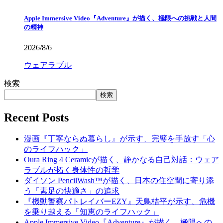
Apple Immersive Video『Adventure』が描く、極限への挑戦と人間
の精神
2026/8/6
ウェアラブル
検索
検索
Recent Posts
漫画『丁寧ならぬ暮らし』が示す、完璧を手放す「心
のライフハック」
Oura Ring 4 Ceramicが描く、静かなる自己対話：ウェア
ラブルが拓く身体性の哲学
ダイソン PencilWash™が描く、日本の住空間に寄り添
う「素足の快適さ」の追求
『機動警察パトレイバーEZY』天鳥桔平が示す、危機
を乗り越える「知恵のライフハック」
Apple Immersive Video『Adventure』が描く、極限への