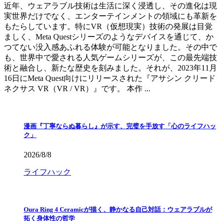
近年、ウェアラブル技術は生活に深く浸透し、その進化は現
実世界だけでなく、エンターテインメントの領域にも革新を
もたらしています。特にVR（仮想現実）技術の発展は目覚
ましく、Meta Questシリーズのようなデバイスを通じて、か
つてない没入感あふれる体験が可能となりました。その中で
も、世界中で愛される人気ゲームシリーズが、この最先端技
術と融合し、新たな歴史を刻みました。それが、2023年11月
16日にMeta Quest向けにリリースされた『アサシン クリード
ネクサス VR（VR / VR）』です。 本作 ...
漫画『丁寧ならぬ暮らし』が示す、完璧を手放す「心のライフハッ
ク」
2026/8/8
ライフハック
Oura Ring 4 Ceramicが描く、静かなる自己対話：ウェアラブルが
拓く身体性の哲学