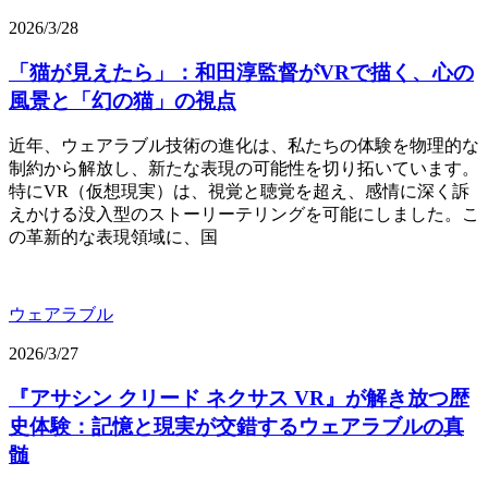
2026/3/28
「猫が見えたら」：和田淳監督がVRで描く、心の
風景と「幻の猫」の視点
近年、ウェアラブル技術の進化は、私たちの体験を物理的な
制約から解放し、新たな表現の可能性を切り拓いています。
特にVR（仮想現実）は、視覚と聴覚を超え、感情に深く訴
えかける没入型のストーリーテリングを可能にしました。こ
の革新的な表現領域に、国
ウェアラブル
2026/3/27
『アサシン クリード ネクサス VR』が解き放つ歴
史体験：記憶と現実が交錯するウェアラブルの真
髄