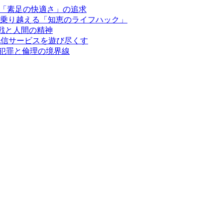
添う「素足の快適さ」の追求
を乗り越える「知恵のライフハック」
限への挑戦と人間の精神
配信サービスを遊び尽くす
ー犯罪と倫理の境界線