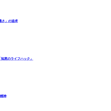
快適さ」の追求
「知恵のライフハック」
の精神