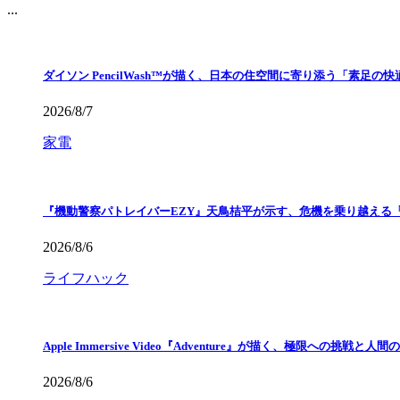
...
ダイソン PencilWash™が描く、日本の住空間に寄り添う「素足の
2026/8/7
家電
『機動警察パトレイバーEZY』天鳥桔平が示す、危機を乗り越える
2026/8/6
ライフハック
Apple Immersive Video『Adventure』が描く、極限への挑戦と人間
2026/8/6