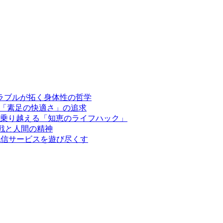
ウェアラブルが拓く身体性の哲学
添う「素足の快適さ」の追求
を乗り越える「知恵のライフハック」
限への挑戦と人間の精神
配信サービスを遊び尽くす