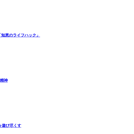
「知恵のライフハック」
の精神
を遊び尽くす