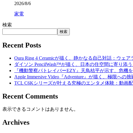
2026/8/6
家電
検索
検索
Recent Posts
Oura Ring 4 Ceramicが描く、静かなる自己対話：
ダイソン PencilWash™が描く、日本の住空間に寄り
『機動警察パトレイバーEZY』天鳥桔平が示す、危機
Apple Immersive Video『Adventure』が描く、極
TCL C6Kシリーズが叶える究極のエンタメ体験：動画
Recent Comments
表示できるコメントはありません。
Archives