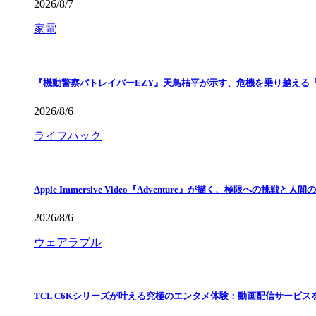
2026/8/7
家電
『機動警察パトレイバーEZY』天鳥桔平が示す、危機を乗り越える
2026/8/6
ライフハック
Apple Immersive Video『Adventure』が描く、極限への挑戦と人間
2026/8/6
ウェアラブル
TCL C6Kシリーズが叶える究極のエンタメ体験：動画配信サービス