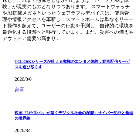
速し、これまで想像もしなかったような「パーソナルな体
験」が現実のものとなりつつあります。 スマートウォッチ
やAI搭載メガネといったウェアラブルデバイスは、健康管
理や情報アクセスを革新し、スマートホームは単なるリモー
ト操作を超えて、ユーザーの行動を予測し、自律的に環境を
最適化する段階へと移行しています。また、災害への備えや
アウトドア需要の高まり ...
TCL C6Kシリーズが叶える究極のエンタメ体験：動画配信サービ
スを遊び尽くす
2026/8/6
家電
映画『LifeHack』が暴くデジタル社会の深層：サイバー犯罪と倫理
の境界線
2026/8/5