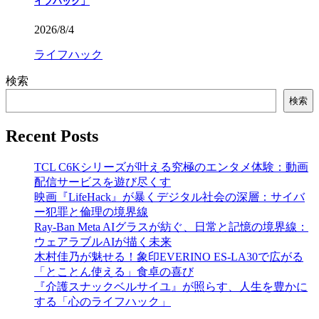
イフハック」
2026/8/4
ライフハック
検索
検索
Recent Posts
TCL C6Kシリーズが叶える究極のエンタメ体験：動画
配信サービスを遊び尽くす
映画『LifeHack』が暴くデジタル社会の深層：サイバ
ー犯罪と倫理の境界線
Ray-Ban Meta AIグラスが紡ぐ、日常と記憶の境界線：
ウェアラブルAIが描く未来
木村佳乃が魅せる！象印EVERINO ES-LA30で広がる
「とことん使える」食卓の喜び
『介護スナックベルサイユ』が照らす、人生を豊かに
する「心のライフハック」