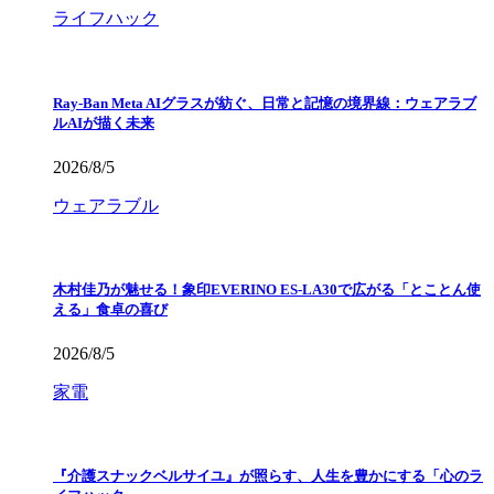
ライフハック
Ray-Ban Meta AIグラスが紡ぐ、日常と記憶の境界線：ウェアラブ
ルAIが描く未来
2026/8/5
ウェアラブル
木村佳乃が魅せる！象印EVERINO ES-LA30で広がる「とことん使
える」食卓の喜び
2026/8/5
家電
『介護スナックベルサイユ』が照らす、人生を豊かにする「心のラ