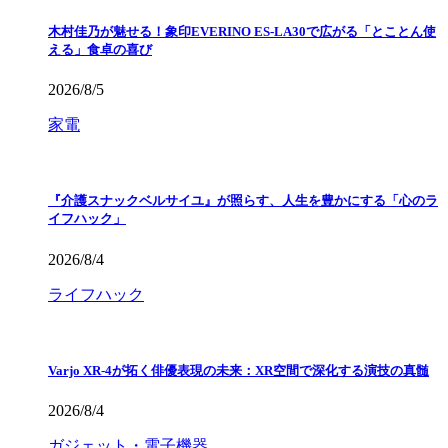
木村佳乃が魅せる！象印EVERINO ES-LA30で広がる「とことん使
える」食卓の喜び
2026/8/5
家電
『介護スナックベルサイユ』が照らす、人生を豊かにする「心のラ
イフハック」
2026/8/4
ライフハック
Varjo XR-4が拓く俳優表現の未来：XR空間で深化する演技の真髄
2026/8/4
ガジェット・電子機器