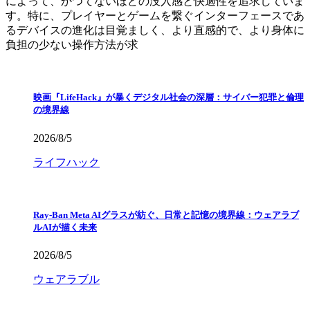
によって、かつてないほどの没入感と快適性を追求していま
す。特に、プレイヤーとゲームを繋ぐインターフェースであ
るデバイスの進化は目覚ましく、より直感的で、より身体に
負担の少ない操作方法が求
映画『LifeHack』が暴くデジタル社会の深層：サイバー犯罪と倫理
の境界線
2026/8/5
ライフハック
Ray-Ban Meta AIグラスが紡ぐ、日常と記憶の境界線：ウェアラブ
ルAIが描く未来
2026/8/5
ウェアラブル