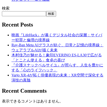
検索
検索
Recent Posts
映画『LifeHack』が暴くデジタル社会の深層：サイバ
ー犯罪と倫理の境界線
Ray-Ban Meta AIグラスが紡ぐ、日常と記憶の境界線：
ウェアラブルAIが描く未来
木村佳乃が魅せる！象印EVERINO ES-LA30で広がる
「とことん使える」食卓の喜び
『介護スナックベルサイユ』が照らす、人生を豊かに
する「心のライフハック」
Varjo XR-4が拓く俳優表現の未来：XR空間で深化する
演技の真髄
Recent Comments
表示できるコメントはありません。