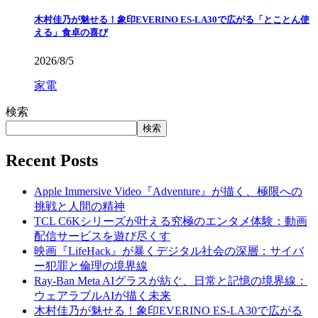
木村佳乃が魅せる！象印EVERINO ES-LA30で広がる「とことん使
える」食卓の喜び
2026/8/5
家電
検索
検索
Recent Posts
Apple Immersive Video『Adventure』が描く、極限への
挑戦と人間の精神
TCL C6Kシリーズが叶える究極のエンタメ体験：動画
配信サービスを遊び尽くす
映画『LifeHack』が暴くデジタル社会の深層：サイバ
ー犯罪と倫理の境界線
Ray-Ban Meta AIグラスが紡ぐ、日常と記憶の境界線：
ウェアラブルAIが描く未来
木村佳乃が魅せる！象印EVERINO ES-LA30で広がる