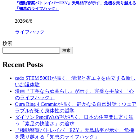
『機動警察パトレイバーEZY』天鳥桔平が示す、危機を乗り越える
「知恵のライフハック」
2026/8/6
ライフハック
検索
検索
Recent Posts
cado STEM 500Hが描く、清潔と省エネを両立する新し
い加湿体験
漫画『丁寧ならぬ暮らし』が示す、完璧を手放す「心
のライフハック」
Oura Ring 4 Ceramicが描く、静かなる自己対話：ウェア
ラブルが拓く身体性の哲学
ダイソン PencilWash™が描く、日本の住空間に寄り添
う「素足の快適さ」の追求
『機動警察パトレイバーEZY』天鳥桔平が示す、危機
を乗り越える「知恵のライフハック」