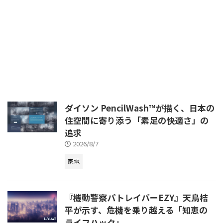
に時間との戦いを強いられていま
す。特に家事の中でも、床の掃除
は手間と時間がかかり、多くの人
にとって大きな負担となっている
のではないでしょうか。しかし、
最新のロボット掃除機は、もはや
単なる「掃除機」の枠を超え、私
ダイソン PencilWash™が描く、日本の
住空間に寄り添う「素足の快適さ」の
追求
2026/8/7
家電
『機動警察パトレイバーEZY』天鳥桔
平が示す、危機を乗り越える「知恵の
ライフハック」