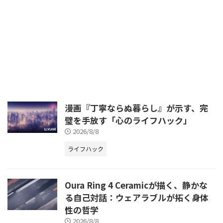
活に深く浸透し、その境界線はま
深く浸透し、その進化は現実世界
すます曖昧になりつつあります。
だけでなく、エンターテインメン
特に「ウェアラブル」という概念
トの領域にも革新をもたらしてい
は、単なるデバイスの装着を超
ます。特にVR（仮想現実）技術
え、人間の知覚や記憶、コミュニ
の発展は目覚ましく、Meta Quest
ケーションのあり方そのものを変
シリーズのようなデバイスを通じ
革する可能性を秘めています。そ
て、かつてない没入感あふれる体
の
験が可能となりました。その中で
も、世界中で愛される人気ゲーム
シリーズが、この最先端技術と融
合し、新たな歴史を刻みました。
漫画『丁寧ならぬ暮らし』が示す、完
それが、2023年11月16日にMeta
璧を手放す「心のライフハック」
Quest向けにリリースされた『ア
2026/8/8
サシン クリード ネクサス
VR（VR / VR）』です。 本作 ...
ライフハック
Oura Ring 4 Ceramicが描く、静かな
る自己対話：ウェアラブルが拓く身体
性の哲学
2026/8/8