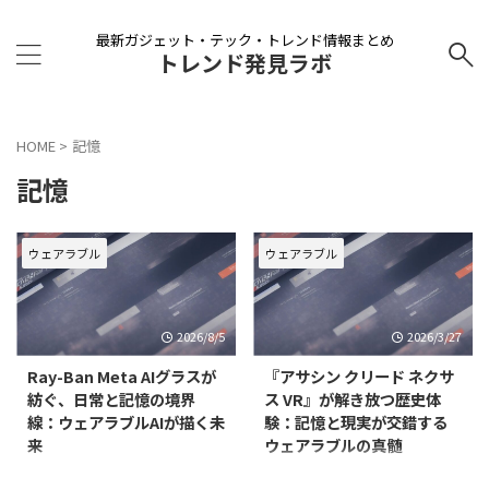
最新ガジェット・テック・トレンド情報まとめ
トレンド発見ラボ
HOME
>
記憶
記憶
ウェアラブル
ウェアラブル
2026/8/5
2026/3/27
Ray-Ban Meta AIグラスが
『アサシン クリード ネクサ
紡ぐ、日常と記憶の境界
ス VR』が解き放つ歴史体
線：ウェアラブルAIが描く未
験：記憶と現実が交錯する
来
ウェアラブルの真髄
近年、テクノロジーは私たちの生
近年、ウェアラブル技術は生活に