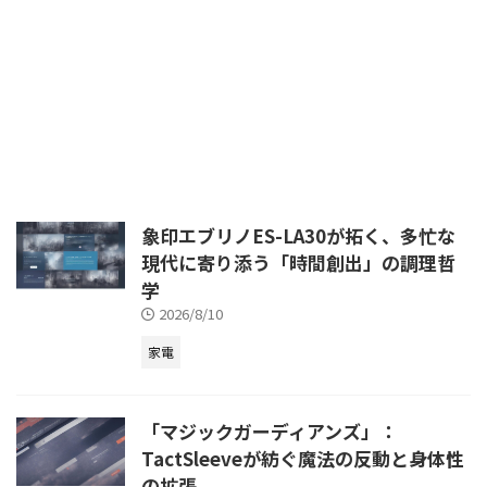
り充実した人生を送るための不可
欠な要素となっています。テクノ
ロジーの進化、科学的知見の深
化、そして個人のライフスタイル
の多様化に伴い、健康維持や増進
のアプローチも日々進化を遂げて
います。もはや「運動すれば良
い」「バランス良く食べれば良
い」といった画一的な考え方で
は、真の健康を手に入れることは
困難です。 この記事では、2024
象印エブリノES-LA30が拓く、多忙な
年から2026年にかけて注目され
現代に寄り添う「時間創出」の調理哲
ている最新のフィットネス・健康
学
トレンドを深掘りし、その科学的
根拠と具体的な実践方法を徹底解
2026/8/10
説 ...
家電
「マジックガーディアンズ」：
TactSleeveが紡ぐ魔法の反動と身体性
の拡張