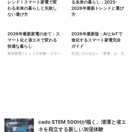
しい進化を遂げています。単なる
ナーへと進化しています。特に
レンド！スマート家電で変
る未来の暮らし：2025-
道具としての機能を超え、AI（人
2026年に向けて、IoT（IoT /
わる未来の暮らしと失敗し
2026年最新トレンドと選び
工知能）やIoT（モノのインター
IoT）（Internet of Things）技術
ない選び方
方
ネット）技術の搭載により、暮ら
とAI（人工知能）の融合が進み、
生活に欠かせない「家電」は、常
現代社会において、多忙な日々を
2026/3/11
2026/3/9
しをより豊かで快適なものへと変
家電（家電 / 家電）はますます賢
に進化を続けています。特に
送る、家事の負担軽減や日々の生
革しています。しかし、その進化
く、日常に寄り添う存在となって
2026年最新家電の全て：ス
2026年最新版：AIとIoTで
2024年から2026年にかけては、
活の質の向上を強く求めていま
家電
家電
のスピードは速く、「どの家電を
います。 スマート家電を導入す
AIとIoTの融合が加速し、家電は
す。家電製品は単なる道具の域を
マート化と省エネで変わる
進化するスマート家電完全
選べば良いのか」「最新技術が生
ることは、日々の家事の負担を軽
単なる道具ではなく、暮らしに寄
超え、暮らしをサポートする頼れ
快適な暮らし
ガイド
活にどう役立つのか」といった疑
減し、時間の創出、さらには省エ
り添うパートナーへと変貌を遂げ
るパートナーへと進化を遂げまし
最新家電トレンドの全貌：スマー
生活に欠かせない「家電」は、近
問を抱える方も少なくありませ
ネにも大きく貢献します。本記事
ています。本記事では、最新のウ
た。特に、AI（人工知能）や
トホーム化と省エネ技術の進化
年目覚ましい進化を遂げていま
ん。 本記事では、2024年以降の
では、最新のWeb情報を基に、ス
ェブ情報を基に、家電のトレン
IoT（モノのインターネット）技
近年、生活は家電の劇的な進化に
す。特に、AI（人工知能）と
家電市場を牽引する最新トレンド
マート家電がもたらす快 ...
ド、購入時に失敗しないための具
術の融合は、家電の概念を根本か
よって大きく変貌を遂げていま
IoT（モノのインターネット）技
を深掘りし、スマ ...
体的なポイント、そして未来の暮
ら変え、生活にかつてない快適さ
す。特に「スマートホーム化」と
術の融合は、家電の概念を大きく
らしを豊かにする家電の選び方に
をもたらしています。 本記事で
「省エネ技術の向上」は、2026
変え、日々の暮らしをより豊かで
ついて徹底的に解説します。
は、2025年から2026年にかけて
年における家電市場の二大潮流と
快適なものに変えつつあります。
「どの家電を選べば良いのか」
の最新トレンドを深く掘り下げ、
言えるでしょう。これらのトレン
しかし、「最新の家電についてい
「最新機能は本当に必要なのか」
AIやIoTを搭載したスマート家電
ドは、単なる便利さを超え、日々
けない」「何を選べばいいか分か
といった疑問を抱えている方も多
がどのように生活を変えるのかを
の暮らしの質を根本から向上させ
らない」と感じる方も少なくない
いでしょう。この記事を読めば、
具体的に解説します。家事の効率
る可能性を秘めています。消費者
でしょう。 この記事では、2026
スマート家電の具体的なメリット
化、省エネルギー性能の ...
は、より効率的で快適な生活を追
年現在の家電市場における最新ト
cado STEM 500Hが描く、清潔と省エ
...
求し、家電メーカーはそのニーズ
レンドを深く掘り下げ、AIやIoT
ネを両立する新しい加湿体験
に応えるべく、革新的な製品を
が生活にどのようなメリットをも