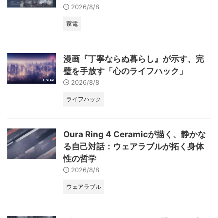
次々と市場に投入しています。
たらすのかを具体的に解説しま
2026/8/8
かつてSFの世界で描かれたよう
す。スマートホーム化のメリット
家電
な未来の暮らしが、今や現実のも
から、省エネ性能の高い家電 ...
の ...
漫画『丁寧ならぬ暮らし』が示す、完
璧を手放す「心のライフハック」
2026/8/8
ライフハック
Oura Ring 4 Ceramicが描く、静かな
る自己対話：ウェアラブルが拓く身体
性の哲学
2026/8/8
ウェアラブル