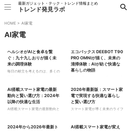
最新ガジェット・テック・トレンド情報まとめ
トレンド発見ラボ
HOME
>
AI家電
AI家電
2026/6/4
2026/3/30
ヘルシオがAIと食卓を繋
エコバックス DEEBOT T90
家電
家電
ぐ：九十九しおりが描く未
PRO OMNIが描く、未来の
来の調理体験
清掃体験：AIが紡ぐ快適な
暮らしの物語
毎日の献立を考えるのは、多くの
家庭にとって尽きることのない悩
日々の暮らしの中で、私たちは常
2026/3/21
2026/3/20
みの種です。冷蔵庫にある食材を
に時間との戦いを強いられていま
前に「何を作ろうか」と頭を抱え
AI搭載スマート家電の最新
2026年最新版：スマート家
す。特に家事の中でも、床の掃除
家電
家電
る時間は、日々の生活の中で大き
は手間と時間がかかり、多くの人
動向と賢い選び方：2024年
電で実現する快適な暮らし
な負担となりがちでしょう。ま
にとって大きな負担となっている
以降の快適な生活
と賢い選び方
た、忙しい現代において、健康的
のではないでしょうか。しかし、
AI搭載スマート家電の最新動向と
スマート家電が導く未来のライフ
な食事を手間なく、おいしく作り
最新のロボット掃除機は、もはや
賢い選び方：2024年以降の快適
スタイル 現代の生活において、
2026/3/16
2026/3/14
た
単なる「掃除機」の枠を超え、私
な生活 生活に欠かせない「家電
家電製品は単なる道具ではなく、
（家電 / 家電）」は、近年目覚ま
暮らしを豊かにする重要なパート
2024年から2026年最新ト
AI搭載スマート家電が変え
家電
家電