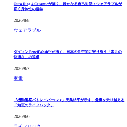
Oura Ring 4 Ceramicが描く、静かなる自己対話：ウェアラブルが
拓く身体性の哲学
2026/8/8
ウェアラブル
ダイソン PencilWash™が描く、日本の住空間に寄り添う「素足の
快適さ」の追求
2026/8/7
家電
『機動警察パトレイバーEZY』天鳥桔平が示す、危機を乗り越える
「知恵のライフハック」
2026/8/6
ライフハック