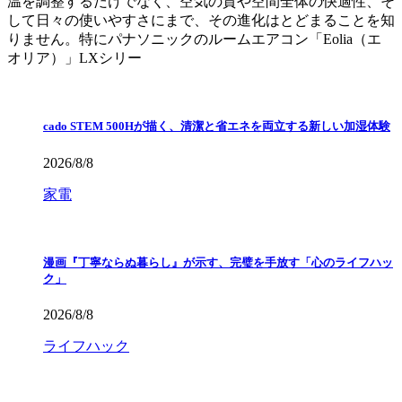
温を調整するだけでなく、空気の質や空間全体の快適性、そ
して日々の使いやすさにまで、その進化はとどまることを知
りません。特にパナソニックのルームエアコン「Eolia（エ
オリア）」LXシリー
cado STEM 500Hが描く、清潔と省エネを両立する新しい加湿体験
2026/8/8
家電
漫画『丁寧ならぬ暮らし』が示す、完璧を手放す「心のライフハッ
ク」
2026/8/8
ライフハック