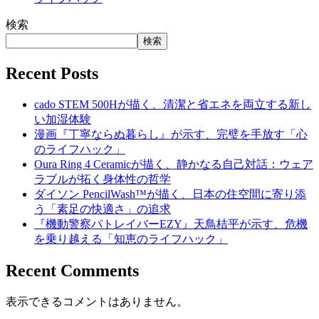
検索
検索
Recent Posts
cado STEM 500Hが描く、清潔と省エネを両立する新し
い加湿体験
漫画『丁寧ならぬ暮らし』が示す、完璧を手放す「心
のライフハック」
Oura Ring 4 Ceramicが描く、静かなる自己対話：ウェア
ラブルが拓く身体性の哲学
ダイソン PencilWash™が描く、日本の住空間に寄り添
う「素足の快適さ」の追求
『機動警察パトレイバーEZY』天鳥桔平が示す、危機
を乗り越える「知恵のライフハック」
Recent Comments
表示できるコメントはありません。