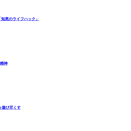
「知恵のライフハック」
の精神
を遊び尽くす