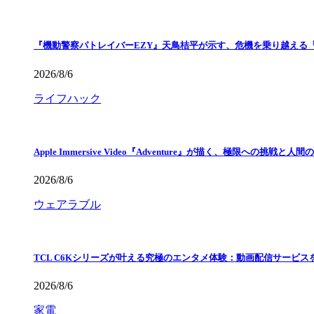
『機動警察パトレイバーEZY』天鳥桔平が示す、危機を乗り越える
2026/8/6
ライフハック
Apple Immersive Video『Adventure』が描く、極限への挑戦と人間
2026/8/6
ウェアラブル
TCL C6Kシリーズが叶える究極のエンタメ体験：動画配信サービス
2026/8/6
家電