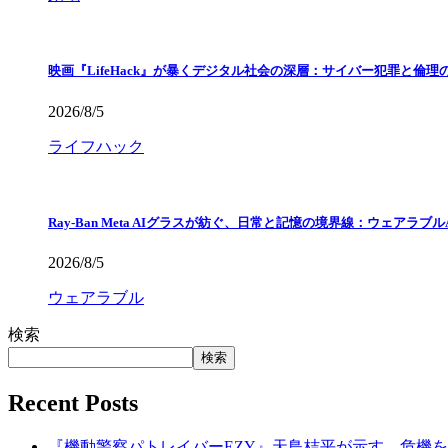
映画『LifeHack』が暴くデジタル社会の深層：サイバー犯罪と倫理
2026/8/5
ライフハック
Ray-Ban Meta AIグラスが紡ぐ、日常と記憶の境界線：ウェアラブ
2026/8/5
ウェアラブル
検索
検索
Recent Posts
『機動警察パトレイバーEZY』天鳥桔平が示す、危機