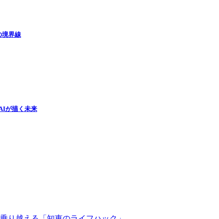
の境界線
ルAIが描く未来
を乗り越える「知恵のライフハック」