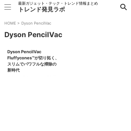
最新ガジェット・テック・トレンド情報まとめ
トレンド発見ラボ
HOME
>
Dyson PencilVac
Dyson PencilVac
2026/3/29
Dyson PencilVac
家電
Fluffycones™が切り拓く、
スリムでパワフルな掃除の
新時代
日本の住環境において、掃除機の
サイズや取り回しは常に重要な課
題でした。狭い場所へのアクセス
や、家具の隙間、そして収納スペ
ースの確保は、多くの家庭で頭を
悩ませるポイントです。しかし、
2025年5月22日にダイソンから
発表されたコードレス掃除機