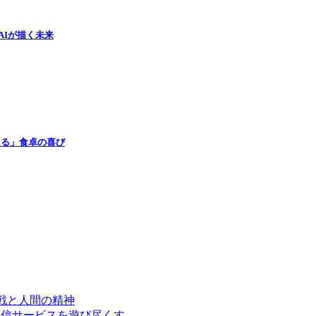
ルAIが描く未来
使える」食卓の喜び
限への挑戦と人間の精神
配信サービスを遊び尽くす