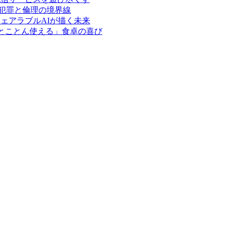
ー犯罪と倫理の境界線
：ウェアラブルAIが描く未来
る「とことん使える」食卓の喜び