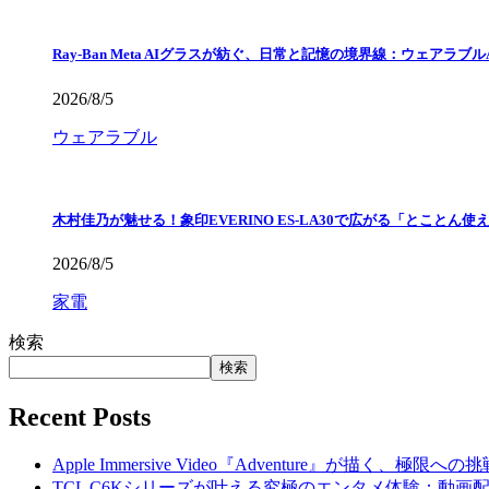
Ray-Ban Meta AIグラスが紡ぐ、日常と記憶の境界線：ウェアラブ
2026/8/5
ウェアラブル
木村佳乃が魅せる！象印EVERINO ES-LA30で広がる「とことん
2026/8/5
家電
検索
検索
Recent Posts
Apple Immersive Video『Adventure』が描く、極
TCL C6Kシリーズが叶える究極のエンタメ体験：動画