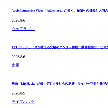
Apple Immersive Video『Adventure』が描く、極限への挑戦と人間
2026/8/6
ウェアラブル
TCL C6Kシリーズが叶える究極のエンタメ体験：動画配信サービス
2026/8/6
家電
映画『LifeHack』が暴くデジタル社会の深層：サイバー犯罪と倫理
2026/8/5
ライフハック