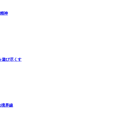
の精神
を遊び尽くす
の境界線