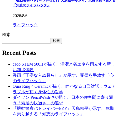
『機動警察パトレイバーEZY』天鳥桔平が示す、危機を乗り越える
「知恵のライフハック」
2026/8/6
ライフハック
検索
検索
Recent Posts
cado STEM 500Hが描く、清潔と省エネを両立する新し
い加湿体験
漫画『丁寧ならぬ暮らし』が示す、完璧を手放す「心
のライフハック」
Oura Ring 4 Ceramicが描く、静かなる自己対話：ウェア
ラブルが拓く身体性の哲学
ダイソン PencilWash™が描く、日本の住空間に寄り添
う「素足の快適さ」の追求
『機動警察パトレイバーEZY』天鳥桔平が示す、危機
を乗り越える「知恵のライフハック」