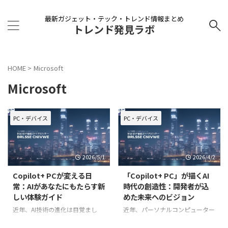
最新ガジェット・テック・トレンド情報まとめ
トレンド発見ラボ
HOME
>
Microsoft
Microsoft
PC・デバイス
PC・デバイス
2026/5/1
2026/4/2
Copilot+ PCが変える日
「Copilot+ PC」が描くAI
常：AIがあなたにもたらす新
時代の創造性：開発者が込
しい体験ガイド
めた未来へのビジョン
近年、AI技術の進化は目覚まし
近年、パーソナルコンピューター
く、私たちの生活や働き方に大き
の世界は、AI（人工知能）の進化