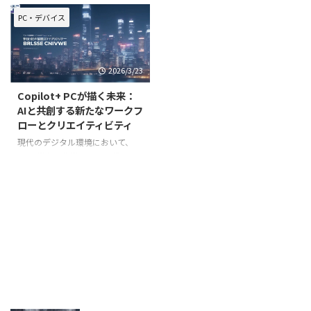
な変革をもたらしています。特に
によって新たな変革期を迎えてい
PCの世界では、「Copilot+ PC」
ます。その最前線に立つのが、
PC・デバイス
という新しいカテゴリーの登場が
Microsoftが提唱する「Copilot+
注目を集めています。これは単な
PC」という新しいカテゴリーの
る高性能PCではなく、AI機能を
デバイスです。単なる高性能化に
2026/3/23
PC本体で効率的
留まらず、A
Copilot+ PCが描く未来：
AIと共創する新たなワークフ
ローとクリエイティビティ
現代のデジタル環境において、
PCは単なる作業ツールを超え、
日々の生活や創造活動の中心とな
っています。特に近年、人工知能
（AI）の進化は目覚ましく、その
技術がPCと融合することで、ユ
ーザーエクスペリエンスは新たな
次元へと突入しました。この革新
の最前線に立つのが、マイクロソ
フトが提唱する新しいカテゴリー
のWindows PC、「Copilot+
PC（Copilot+ PC / Copilot+
PC）」です。このデバイスは、AI