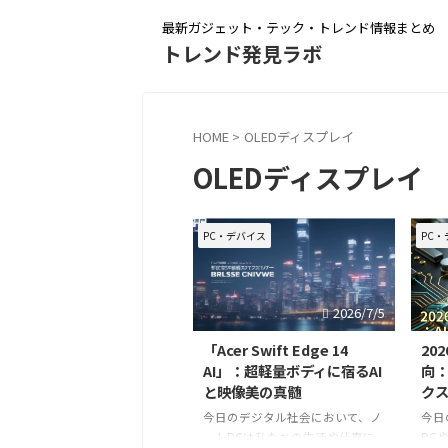
最新ガジェット・テック・トレンド情報まとめ
トレンド発見ラボ
HOME
>
OLEDディスプレイ
OLEDディスプレイ
PC・デバイス
PC・
2026/7/5
「Acer Swift Edge 14
20
AI」：超軽量ボディに宿るAI
向：
と映像美の真髄
ク
今日のデジタル社会において、ノ
今日
ートPCは私たちの生活や仕事に
PC