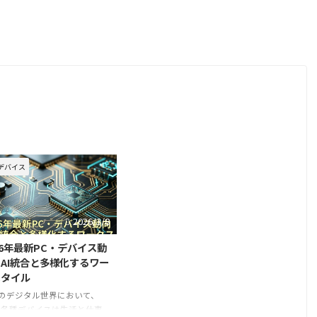
デバイス
2026/3/8
26年最新PC・デバイス動
AI統合と多様化するワー
スタイル
のデジタル世界において、
や各種デバイスは生活と仕事