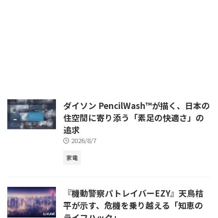
ットや電子機器によって豊かにな
り続けています。特に2026年
は、AI（人工知能）の進化とデバ
イスへの統合が加速し、これまで
想像もしなかったような「パーソ
ナルな体験」が現実のものとなり
つつあります。 スマートウォッ
チやAI搭載メガネといったウェア
ラブルデバイスは、健康管理や情
報アクセスを革新し、スマートホ
ームは単なるリモート操作を超え
ダイソン PencilWash™が描く、日本の
て、ユーザーの行動を予測し、自
住空間に寄り添う「素足の快適さ」の
律的に環境を最適化する段階へと
追求
移行しています。また、災害への
備えやアウトドア需要の高まり ...
2026/8/7
家電
『機動警察パトレイバーEZY』天鳥桔
平が示す、危機を乗り越える「知恵の
ライフハック」