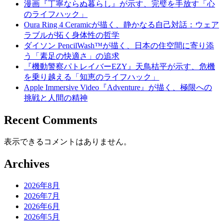
漫画『丁寧ならぬ暮らし』が示す、完璧を手放す「心
のライフハック」
Oura Ring 4 Ceramicが描く、静かなる自己対話：ウェア
ラブルが拓く身体性の哲学
ダイソン PencilWash™が描く、日本の住空間に寄り添
う「素足の快適さ」の追求
『機動警察パトレイバーEZY』天鳥桔平が示す、危機
を乗り越える「知恵のライフハック」
Apple Immersive Video『Adventure』が描く、極限への
挑戦と人間の精神
Recent Comments
表示できるコメントはありません。
Archives
2026年8月
2026年7月
2026年6月
2026年5月