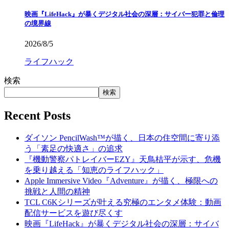
映画『LifeHack』が暴くデジタル社会の深層：サイバー犯罪と倫理
の境界線
2026/8/5
ライフハック
検索
検索
Recent Posts
ダイソン PencilWash™が描く、日本の住空間に寄り添
う「素足の快適さ」の追求
『機動警察パトレイバーEZY』天鳥桔平が示す、危機
を乗り越える「知恵のライフハック」
Apple Immersive Video『Adventure』が描く、極限への
挑戦と人間の精神
TCL C6Kシリーズが叶える究極のエンタメ体験：動画
配信サービスを遊び尽くす
映画『LifeHack』が暴くデジタル社会の深層：サイバ