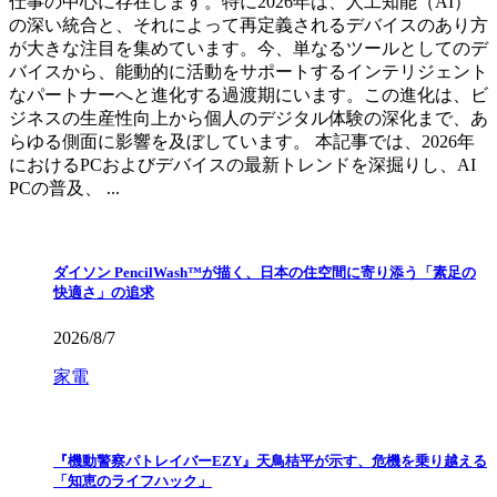
仕事の中心に存在します。特に2026年は、人工知能（AI）
の深い統合と、それによって再定義されるデバイスのあり方
が大きな注目を集めています。今、単なるツールとしてのデ
バイスから、能動的に活動をサポートするインテリジェント
なパートナーへと進化する過渡期にいます。この進化は、ビ
ジネスの生産性向上から個人のデジタル体験の深化まで、あ
らゆる側面に影響を及ぼしています。 本記事では、2026年
におけるPCおよびデバイスの最新トレンドを深掘りし、AI
PCの普及、 ...
ダイソン PencilWash™が描く、日本の住空間に寄り添う「素足の
快適さ」の追求
2026/8/7
家電
『機動警察パトレイバーEZY』天鳥桔平が示す、危機を乗り越える
「知恵のライフハック」